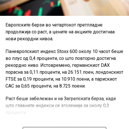
намалување. Сепак, сите три метали се на пат да ја
завршат неделата со добивки.
Европските берзи во четвртокот претпладне
продолжија со раст, а цените на акциите достигнаа
нови рекордни нивоа.
Паневропскиот индекс Stoxx 600 околу 10 часот беше
во плус од 0,4 проценти, со што повторно достигна
рекордно ниво. Истовремено, германскиот DAX
порасна за 0,11 проценти, на 26.151 поен, лондонскиот
FTSE за 0,19 проценти, на 10.910 поени, а парискиот
CAC за 0,65 проценти, на 8.725 поени.
Раст беше забележан и на Загрепската берза, каде
што главните индекси се зголемија за околу 0,3
проценти.
Индексот Crobex околу 10:45 часот беше во плус од