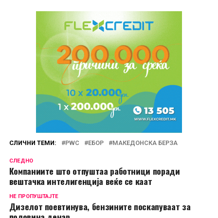
СЛИЧНИ ТЕМИ:
PWC
ЕБОР
МАКЕДОНСКА БЕРЗА
СЛЕДНО
Компаниите што отпуштаа работници поради
вештачка интелигенција веќе се каат
НЕ ПРОПУШТАЈТЕ
Дизелот поевтинува, бензините поскапуваат за
половина денар