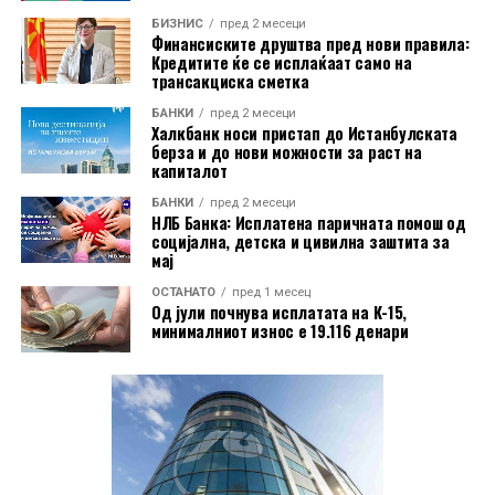
капитал како извор за финансирање, додека
БИЗНИС
пред 2 месеци
Финансиските друштва пред нови правила:
инвеститорите добиваат нови можности за
Кредитите ќе се исплаќаат само на
вложување во државни хартии од вредност со долг
трансакциска сметка
рок на доспевање и однапред утврден принос.
БАНКИ
пред 2 месеци
Халкбанк носи пристап до Истанбулската
берза и до нови можности за раст на
капиталот
БАНКИ
пред 2 месеци
НЛБ Банка: Исплатена паричната помош од
социјална, детска и цивилна заштита за
мај
ОСТАНАТО
пред 1 месец
Од јули почнува исплатата на К-15,
минималниот износ е 19.116 денари