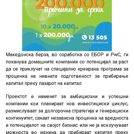
Македонска берза, во соработка со ЕБОР и PwC, ги
поканува домашните компании со потенцијал за раст
да се приклучат на специјално креирана програма за
проценка на нивната подготвеност за прибирање
капитал преку пазарот на капитал.
Проектот е наменет за амбициозни и успешни
компании кои планираат нов инвестициски циклус,
размислуваат за долгорочна стратегија и генерациски
континуитет, сакаат независна проценка на вредноста
и потенцијалот на својот бизнис или не ја исклучуваат
можноста во иднина да прибираат капитал преку