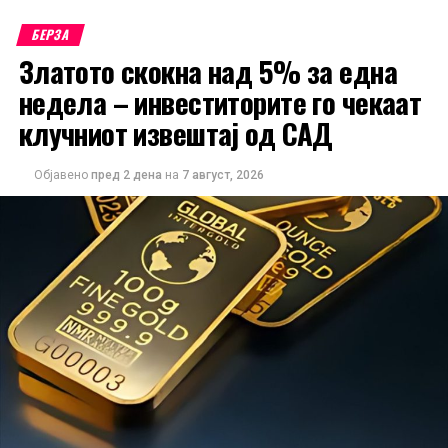
БЕРЗА
Златото скокна над 5% за една
недела – инвеститорите го чекаат
клучниот извештај од САД
Објавено
пред 2 дена
на
7 август, 2026