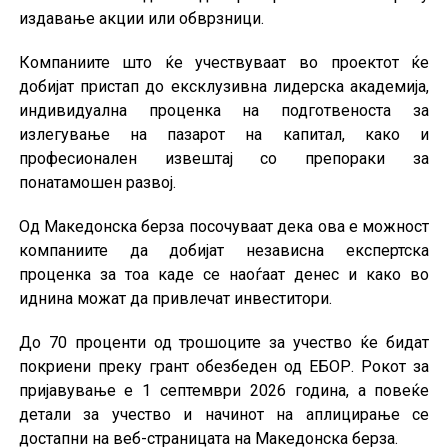
издавање акции или обврзници.
Компаниите што ќе учествуваат во проектот ќе
добијат пристап до ексклузивна лидерска академија,
индивидуална проценка на подготвеноста за
излегување на пазарот на капитал, како и
професионален извештај со препораки за
понатамошен развој.
Од Македонска берза посочуваат дека ова е можност
компаниите да добијат независна експертска
проценка за тоа каде се наоѓаат денес и како во
иднина можат да привлечат инвеститори.
До 70 проценти од трошоците за учество ќе бидат
покриени преку грант обезбеден од ЕБОР. Рокот за
пријавување е 1 септември 2026 година, а повеќе
детали за учество и начинот на аплицирање се
достапни на веб-страницата на Македонска берза.