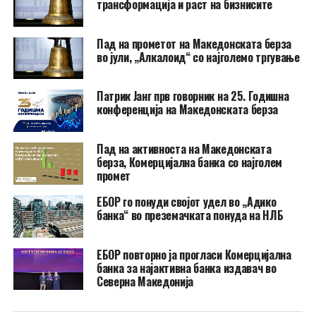
трансформација и раст на бизнисите
Пад на прометот на Македонската берза
во јули, „Алкалоид“ со најголемо тргување
Патрик Јанг прв говорник на 25. Годишна
конференција на Македонската берза
Пад на активноста на Македонската
берза, Комерцијална банка со најголем
промет
ЕБОР го понуди својот удел во „Адико
банка“ во преземачката понуда на НЛБ
ЕБОР повторно ја прогласи Комерцијална
банка за најактивна банка издавач во
Северна Македонија