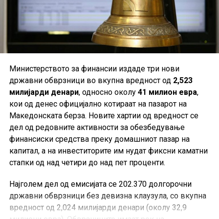
проценти, на 1,64 евра. Најголем пад, пак, имаа
акциите на „Токиќ“, кои се намалија за 3,53 проценти,
на 16,4 евра.
Извор:
Finansije.hr
Министерството за финансии издаде три нови
државни обврзници во вкупна вредност од
2,523
милијарди денари
, односно околу
41 милион евра
,
кои од денес официјално котираат на пазарот на
Македонската берза. Новите хартии од вредност се
дел од редовните активности за обезбедување
финансиски средства преку домашниот пазар на
капитал, а на инвеститорите им нудат фиксни каматни
стапки од над четири до над пет проценти.
Најголем дел од емисијата се 202.370 долгорочни
државни обврзници без девизна клаузула, со вкупна
вредност од 2,024 милијарди денари (околу 32,9