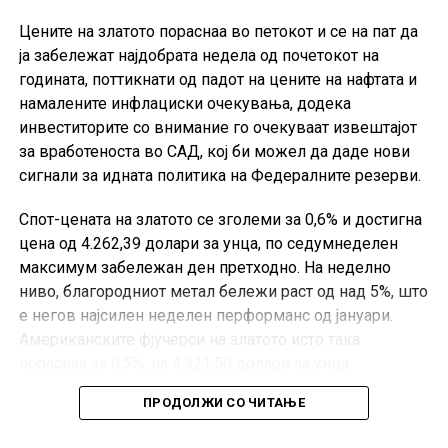
Цените на златото пораснаа во петокот и се на пат да
ја забележат најдобрата недела од почетокот на
годината, поттикнати од падот на цените на нафтата и
намалените инфлациски очекувања, додека
инвеститорите со внимание го очекуваат извештајот
за вработеноста во САД, кој би можел да даде нови
сигнали за идната политика на Федералните резерви.
Спот-цената на златото се зголеми за 0,6% и достигна
цена од 4.262,39 долари за унца, по седумнеделен
максимум забележан ден претходно. На неделно
ниво, благородниот метал бележи раст од над 5%, што
е негов најсилен неделен перформанс од јануари.
Американските фјучерси на златото исто така
пораснаа за 0,5%, на 4.321,50 долари за унца.
ПРОДОЛЖИ СО ЧИТАЊЕ
Позитивното расположение на пазарот е поддржано и
од надежите за деескалација на тензиите на Блискиот