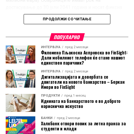
милиони евра). Обврзниците имаат рок на
достасување до 30 јули 2041 година и носат фиксна
годишна каматна стапка од 5,20 проценти.
ПРОДОЛЖИ СО ЧИТАЊЕ
Покрај нив, на официјалниот пазар започнува
тргување и со 37.676 државни обврзници со девизна
ПОПУЛАРНО
клаузула, во вкупна вредност од 376,8 милиони
ИНТЕРВЈУА
пред 2 месеци
денари (околу 6,1 милион евра). И овие обврзници
Филомена Пљакоска Аспровска во FinSight:
достасуваат во 2041 година, а на инвеститорите им
Дали мобилниот телефон ќе стане нашиот
единствен паричник?
обезбедуваат фиксна каматна стапка од 5 проценти.
ИНТЕРВЈУА
пред 2 месеци
Дигитализацијата и довербата се
Во котацијата е вклучена и трета емисија на 12.321
двигатели на новото банкарство – Беркан
државни обврзници без девизна клаузула во
Имери во FinSight
вредност од 123,2 милиони денари (околу 2 милиони
ПРОДУКТИ
пред 1 месец
евра). Овие обврзници достасуваат на 30 јули 2029
Иднината на банкарството е во доброто
година, а на инвеститорите им обезбедуваат фиксна
корисничко искуство
каматна стапка од 4,35 проценти.
БАНКИ
пред 2 месеци
Халкбанк отвори повик за летна пракса за
Со издавањето на новите емисии, државата
студенти и млади
продолжува да го користи домашниот пазар на