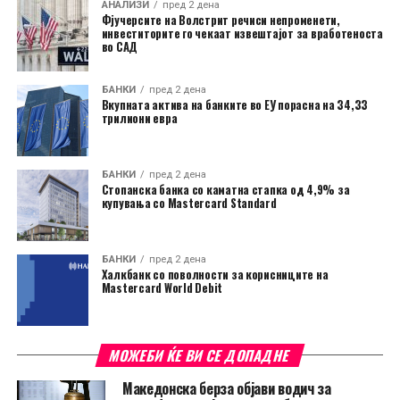
АНАЛИЗИ
пред 2 дена
Фјучерсите на Волстрит речиси непроменети,
инвеститорите го чекаат извештајот за вработеноста
во САД
БАНКИ
пред 2 дена
Вкупната актива на банките во ЕУ порасна на 34,33
трилиони евра
БАНКИ
пред 2 дена
Стопанска банка со каматна стапка од 4,9% за
купувања со Mastercard Standard
БАНКИ
пред 2 дена
Халкбанк со поволности за корисниците на
Mastercard World Debit
МОЖЕБИ ЌЕ ВИ СЕ ДОПАДНЕ
Македонска берза објави водич за