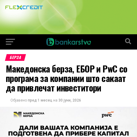
БЕРЗА
Македонска берза, ЕБОР и PwC со
програма за компании што сакаат
да привлечат инвеститори
Објавено
пред 1 месец
на
30 јуни, 2026