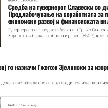
БАНКИ
2 месеци ago
Средба на гувернерот Славески со д
Продлабочување на соработката за 
економски развој и финансиската вк
Гувернерот на Народната банка д-р Трајко Славес
Европската банка за обнова и развој (ЕБОР), коешт
вој го назначи Гжегож Зјелински за изв
и дека го назначила својот долгогодишен извршен ди
БАНКИ
3 месеци ago