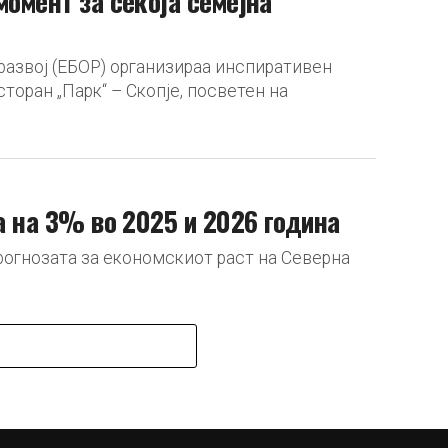
момент за секоја семејна
развој (ЕБОР) организираа инспиративен
торан „Парк“ – Скопје, посветен на
а на 3% во 2025 и 2026 година
 прогнозата за економскиот раст на Северна