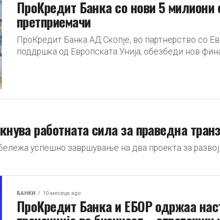
ПроКредит Банка со нови 5 милиони
претприемачи
ПроКредит Банка АД Скопје, во партнерство со Евр
поддршка од Европската Унија, обезбеди нов финан
акнува работната сила за праведна тран
обележа успешно завршување на два проекта за развој
БАНКИ
10 месеци ago
ПроКредит Банка и ЕБОР одржаа наст