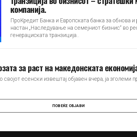
транзиција во бизнисот – стратешки 
компанија.
ПроКредит Банка и Европската банка за обнова и 
настан „Наследување на семејниот бизнис“ во рес
генерациската транзиција...
озата за раст на македонската економиј
во својот есенски извештај објавен вчера, ја зголеми
ПОВЕЌЕ ОБЈАВИ