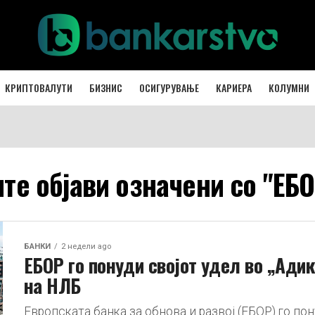
КРИПТОВАЛУТИ
БИЗНИС
ОСИГУРУВАЊЕ
КАРИЕРА
КОЛУМНИ
те објави означени со "ЕБ
БАНКИ
2 недели ago
ЕБОР го понуди својот удел во „Ади
на НЛБ
Европската банка за обнова и развој (ЕБОР) го пон