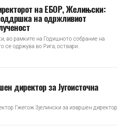
иректорот на ЕБОР, Желињски:
поддршка на одржливиот
лученост
ки, во рамките на Годишното собрание на
о се одржува во Рига, оствари...
ршен директор за Југоисточна
ректор Гжегож Зјелински за извршен директор