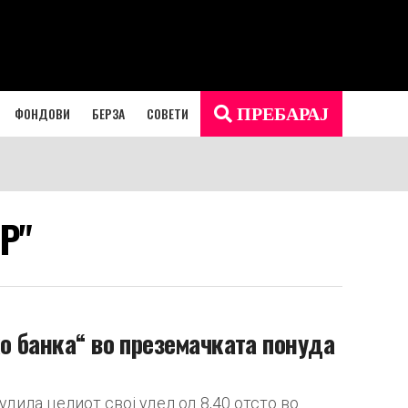
ФОНДОВИ
БЕРЗА
СОВЕТИ
ПРЕБАРАЈ
ОР"
ко банка“ во преземачката понуда
удила целиот свој удел од 8,40 отсто во