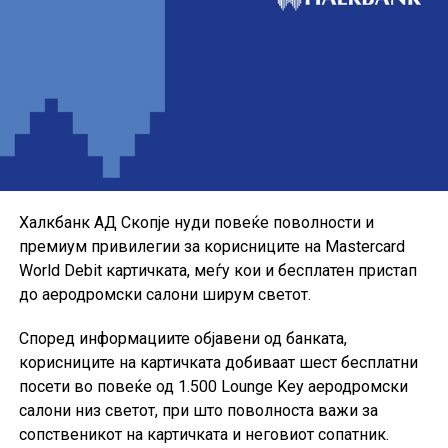
Понудата е наменета за корисниците кои сакаат да ги
користат можностите на кредитната картичка за
своите секојдневни и летни купувања, со промотивна
каматна стапка до крајот на годината.
Халкбанк АД Скопје нуди повеќе поволности и
премиум привилегии за корисниците на Mastercard
World Debit картичката, меѓу кои и бесплатен пристап
до аеродромски салони ширум светот.
Според информациите објавени од банката,
корисниците на картичката добиваат шест бесплатни
посети во повеќе од 1.500 Lounge Key аеродромски
салони низ светот, при што поволноста важи за
сопственикот на картичката и неговиот сопатник.