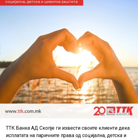
Во пакетот е вклучена и асистенција на пат за Европа
преку Халк Осигурување.
Дополнително, корисниците имаат бесплатно
електронско и мобилно банкарство, бесплатно СМС
информирање, како и можност за повлекување
готовина без надомест од сите банкомати во земјата.
Со овие поволности, Mastercard World Debit е
насочена кон корисници кои бараат дополнителни
услуги при патување, но и поедноставно секојдневно
банкарско работење.
ТТК Банка АД Скопје ги извести своите клиенти дека
исплатата на паричните права од социјална, детска и