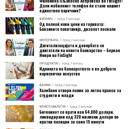
Филомена Пљакоска Аспровска во FinSight:
Дали мобилниот телефон ќе стане нашиот
единствен паричник?
БИЗНИС
пред 2 месеци
Од полноќ нови цени на горивата:
Бензините поевтинија, дизелот поскапе
ИНТЕРВЈУА
пред 2 месеци
Дигитализацијата и довербата се
двигатели на новото банкарство – Беркан
Имери во FinSight
ПРОДУКТИ
пред 1 месец
Иднината на банкарството е во доброто
корисничко искуство
БАНКИ
пред 2 месеци
Халкбанк отвори повик за летна пракса за
студенти и млади
КРИПТОВАЛУТИ
пред 2 месеци
Биткоинот се врати кон 64.000 долари,
ликвидирани над 320 милиони долари во
кратки позиции за само 15 минути