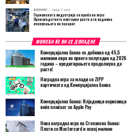
БИЗНИС
пред 2 часа
Германската индустрија се враќа во игра:
Производството повторно расте и ги надмина
очекувањата на пазарот
МОЖЕБИ ЌЕ ВИ СЕ ДОПАДНЕ
Комерцијална банка со добивка од 45,5
милиони евра во првото полугодие од 2026
година – кредитирањето продолжува да
расте!
Наградна игра за млади со ZIPP
картичката од Комерцијална банка
Комерцијална банка: Илјадници корисници
веќе плаќаат со Apple Pay
Нова наградна игра на Стопанска банка:
Плати со Mastercard и освој милион