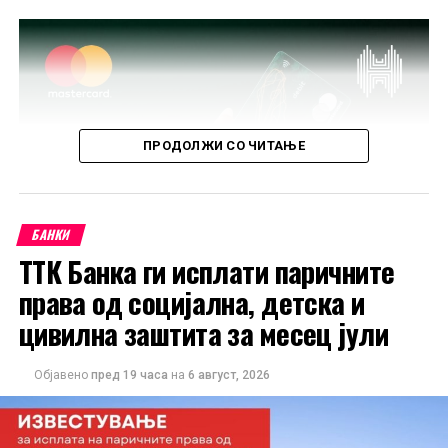
ПРОДОЛЖИ СО ЧИТАЊЕ
БАНКИ
ТТК Банка ги исплати паричните
права од социјална, детска и
цивилна заштита за месец јули
Објавено
пред 19 часа
на
6 август, 2026