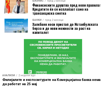
БИЗНИС
пред 2 месеци
Финансиските друштва пред нови правила:
Кредитите ќе се исплаќаат само на
трансакциска сметка
БАНКИ
пред 2 месеци
Халкбанк носи пристап до Истанбулската
берза и до нови можности за раст на
капиталот
АНАЛИЗИ
2 недели ago
Филијалите и експозитурите на Комерцијална банка нема
да работат на 25 мај