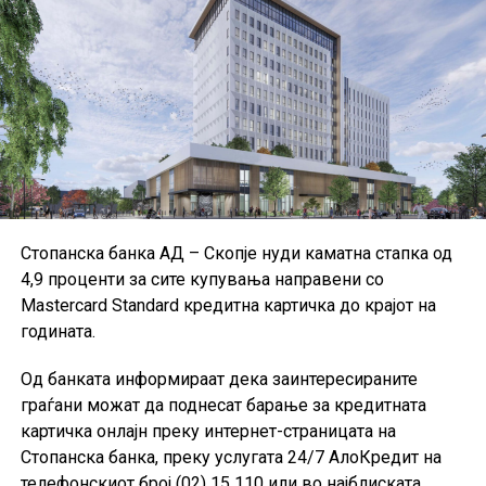
Стопанска банка АД – Скопје нуди каматна стапка од
4,9 проценти за сите купувања направени со
Mastercard Standard кредитна картичка до крајот на
годината.
Од банката информираат дека заинтересираните
граѓани можат да поднесат барање за кредитната
картичка онлајн преку интернет-страницата на
Стопанска банка, преку услугата 24/7 АлоКредит на
телефонскиот број (02) 15 110 или во најблиската