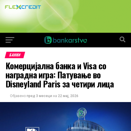
БАНКИ
Комерцијална банка и Visa со
наградна игра: Патување во
Disneyland Paris за четири лица
Објавено
пред 3 месеци
на
22 мај, 2026