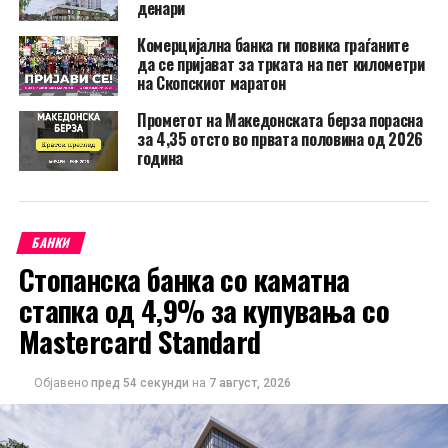
денари
Комерцијална банка ги повика граѓаните
да се пријават за трката на пет километри
на Скопскиот маратон
Прометот на Македонската берза порасна
за 4,35 отсто во првата половина од 2026
година
БАНКИ
Стопанска банка со каматна
стапка од 4,9% за купувања со
Mastercard Standard
Објавено
пред 54 секунди
на
7 август, 2026