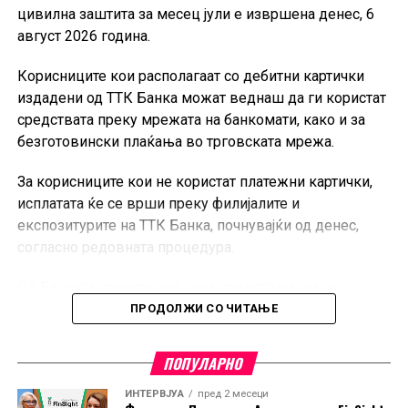
цивилна заштита за месец јули е извршена денес, 6
август 2026 година.
Корисниците кои располагаат со дебитни картички
издадени од ТТК Банка можат веднаш да ги користат
средствата преку мрежата на банкомати, како и за
безготовински плаќања во трговската мрежа.
За корисниците кои не користат платежни картички,
исплатата ќе се врши преку филијалите и
експозитурите на ТТК Банка, почнувајќи од денес,
согласно редовната процедура.
Од Банката потсетуваат дека средствата им се
достапни на сите корисници во согласност со
ПРОДОЛЖИ СО ЧИТАЊЕ
утврдениот распоред за исплата.
ПОПУЛАРНО
ИНТЕРВЈУА
пред 2 месеци