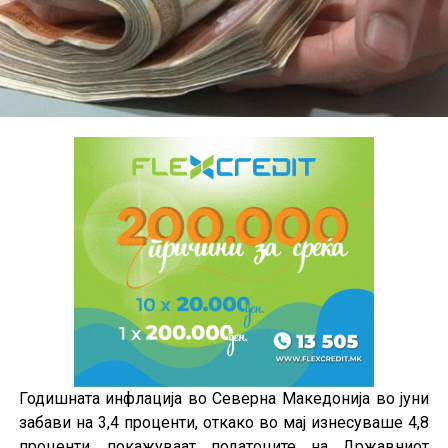
Годишната инфлација во Северна Македонија во јуни
забави на 3,4 проценти, откако во мај изнесуваше 4,8
проценти, покажуваат податоците на Државниот