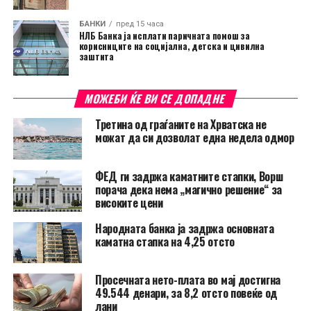
БАНКИ
пред 15 часа
НЛБ Банка ја исплати паричната помош за
корисниците на социјална, детска и цивилна
заштита
МОЖЕБИ ЌЕ ВИ СЕ ДОПАДНЕ
Третина од граѓаните на Хрватска не
можат да си дозволат една недела одмор
ФЕД ги задржа каматните стапки, Ворш
порача дека нема „магично решение“ за
високите цени
Народната банка ја задржа основната
каматна стапка на 4,25 отсто
Просечната нето-плата во мај достигна
49.544 денари, за 8,2 отсто повеќе од
лани