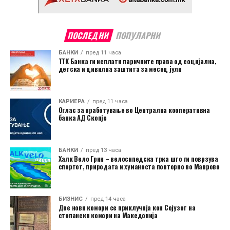
ПОСЛЕДНИ
ПОПУЛАРНИ
БАНКИ
пред 11 часа
ТТК Банка ги исплати паричните права од социјална,
детска и цивилна заштита за месец јули
КАРИЕРА
пред 11 часа
Оглас за вработување во Централна кооперативна
банка АД Скопје
БАНКИ
пред 13 часа
Халк Вело Грин – велосипедска трка што ги поврзува
спортот, природата и хуманоста повторно во Маврово
БИЗНИС
пред 14 часа
Две нови комори се приклучија кон Сојузот на
стопански комори на Македонија