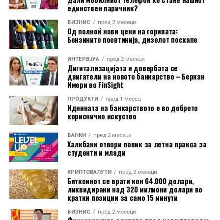
компаниите од полупроводничкиот сектор.
единствен паричник?
БИЗНИС
пред 2 месеци
Сепак, аналитичарите на J.P. Morgan оценуваат дека
Од полноќ нови цени на горивата:
падот на азиските технолошки акции не го нарушил
Бензините поевтинија, дизелот поскапе
инвестицискиот циклус поврзан со вештачката
ИНТЕРВЈУА
пред 2 месеци
интелигенција. Според банката, не постојат
Дигитализацијата и довербата се
фундаментални показатели што би укажале на
двигатели на новото банкарство – Беркан
Имери во FinSight
значително слабеење на секторот во следните шест
до 12 месеци.
ПРОДУКТИ
пред 1 месец
Иднината на банкарството е во доброто
корисничко искуство
S&P Global, исто така, оцени дека глобалниот
економски раст е поттикнат од инвестициите во
БАНКИ
пред 2 месеци
вештачка интелигенција и одбраната. Производството
Халкбанк отвори повик за летна пракса за
студенти и млади
на технолошка опрема во јули пораснало со најбрзо
темпо од мај 2021 година, додека технолошкиот
КРИПТОВАЛУТИ
пред 2 месеци
сектор го забележал најсилниот раст во последните
Биткоинот се врати кон 64.000 долари,
ликвидирани над 320 милиони долари во
десет месеци.
кратки позиции за само 15 минути
Извор:
CNBC
БИЗНИС
пред 2 месеци