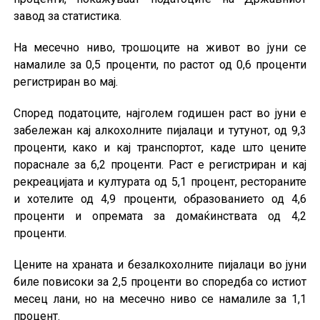
завод за статистика.
На месечно ниво, трошоците на живот во јуни се
намалиле за 0,5 проценти, по растот од 0,6 проценти
регистриран во мај.
Според податоците, најголем годишен раст во јуни е
забележан кај алкохолните пијалаци и тутунот, од 9,3
проценти, како и кај транспортот, каде што цените
пораснале за 6,2 проценти. Раст е регистриран и кај
рекреацијата и културата од 5,1 процент, рестораните
и хотелите од 4,9 проценти, образованието од 4,6
проценти и опремата за домаќинствата од 4,2
проценти.
Цените на храната и безалкохолните пијалаци во јуни
биле повисоки за 2,5 проценти во споредба со истиот
месец лани, но на месечно ниво се намалиле за 1,1
процент.