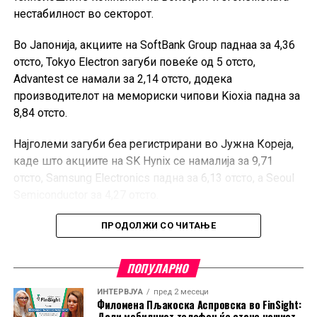
нестабилност во секторот.
Во Јапонија, акциите на SoftBank Group паднаа за 4,36
отсто, Tokyo Electron загуби повеќе од 5 отсто,
Advantest се намали за 2,14 отсто, додека
производителот на мемориски чипови Kioxia падна за
8,84 отсто.
Најголеми загуби беа регистрирани во Јужна Кореја,
каде што акциите на SK Hynix се намалија за 9,71
отсто, Samsung Electronics падна за 6,13 отсто, а Seoul
Semiconductor за 4,27 отсто.
Тајвански TSMC, најголемиот светски производител на
ПРОДОЛЖИ СО ЧИТАЊЕ
чипови по нарачка, забележа пад од 1,46 отсто.
ПОПУЛАРНО
Технолошките акции во последните трговски сесии
се соочуваат со изразени осцилации, особено на
ИНТЕРВЈУА
пред 2 месеци
Филомена Пљакоска Аспровска во FinSight:
јужнокорејскиот пазар, каде што доминираат
Дали мобилниот телефон ќе стане нашиот