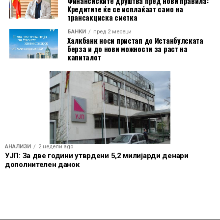
Финансиските друштва пред нови правила:
Кредитите ќе се исплаќаат само на
трансакциска сметка
БАНКИ
пред 2 месеци
Халкбанк носи пристап до Истанбулската
берза и до нови можности за раст на
капиталот
АНАЛИЗИ
2 недели ago
УЈП: За две години утврдени 5,2 милијарди денари
дополнителен данок