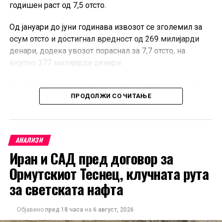
годишен раст од 7,5 отсто.
Од јануари до јуни годинава извозот се зголемил за
осум отсто и достигнал вредност од 269 милијарди
денари, додека увозот пораснал за 7,7 отсто, на
вкупно 377 милијарди денари.
Во извозот најголемо учество имале индустриските
производи со повисока вредност, меѓу кои
ПРОДОЛЖИ СО ЧИТАЊЕ
катализатори со благородни метали, сетови на
проводници за возила и специјализирани делови за
седишта.
АНАЛИЗИ
Иран и САД пред договор за
Најзастапени во увозот биле необработените метали
од платинската група, преработените нафтени масла и
Ормутскиот Теснец, клучната рута
патничките автомобили.
за светската нафта
Најзначајни трговски партнери на Северна Македонија
Објавено
пред 18 часа
на
6 август, 2026
во првото полугодие биле Германија, Велика