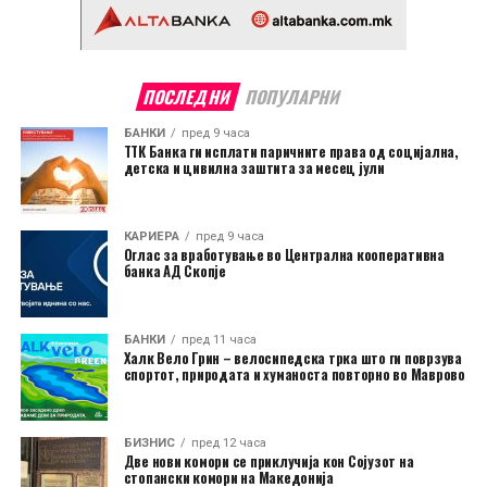
ПОСЛЕДНИ
ПОПУЛАРНИ
БАНКИ
пред 9 часа
ТТК Банка ги исплати паричните права од социјална,
детска и цивилна заштита за месец јули
КАРИЕРА
пред 9 часа
Оглас за вработување во Централна кооперативна
банка АД Скопје
БАНКИ
пред 11 часа
Халк Вело Грин – велосипедска трка што ги поврзува
спортот, природата и хуманоста повторно во Маврово
БИЗНИС
пред 12 часа
Две нови комори се приклучија кон Сојузот на
стопански комори на Македонија