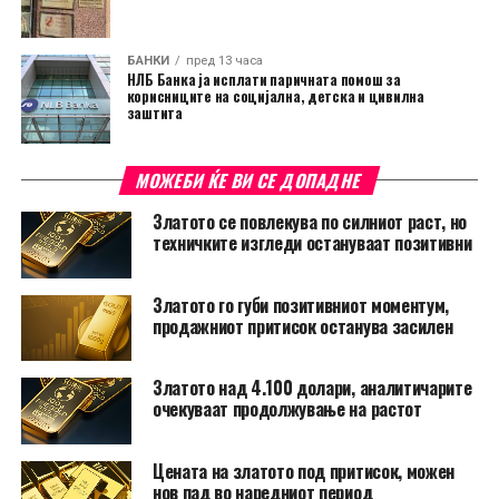
БАНКИ
пред 13 часа
НЛБ Банка ја исплати паричната помош за
корисниците на социјална, детска и цивилна
заштита
МОЖЕБИ ЌЕ ВИ СЕ ДОПАДНЕ
Златото се повлекува по силниот раст, но
техничките изгледи остануваат позитивни
Златото го губи позитивниот моментум,
продажниот притисок останува засилен
Златото над 4.100 долари, аналитичарите
очекуваат продолжување на растот
Цената на златото под притисок, можен
нов пад во наредниот период