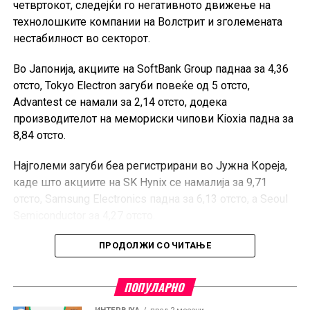
четвртокот, следејќи го негативното движење на
технолошките компании на Волстрит и зголемената
нестабилност во секторот.
Во Јапонија, акциите на SoftBank Group паднаа за 4,36
отсто, Tokyo Electron загуби повеќе од 5 отсто,
Advantest се намали за 2,14 отсто, додека
производителот на мемориски чипови Kioxia падна за
8,84 отсто.
Најголеми загуби беа регистрирани во Јужна Кореја,
каде што акциите на SK Hynix се намалија за 9,71
отсто, Samsung Electronics падна за 6,13 отсто, а Seoul
Semiconductor за 4,27 отсто.
Тајвански TSMC, најголемиот светски производител на
ПРОДОЛЖИ СО ЧИТАЊЕ
чипови по нарачка, забележа пад од 1,46 отсто.
ПОПУЛАРНО
Технолошките акции во последните трговски сесии
се соочуваат со изразени осцилации, особено на