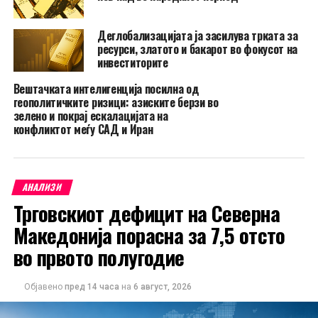
Деглобализацијата ја засилува трката за
ресурси, златото и бакарот во фокусот на
инвеститорите
Вештачката интелигенција посилна од
геополитичките ризици: aзиските берзи во
зелено и покрај ескалацијата на
конфликтот меѓу САД и Иран
АНАЛИЗИ
Трговскиот дефицит на Северна
Македонија порасна за 7,5 отсто
во првото полугодие
Објавено
пред 14 часа
на
6 август, 2026