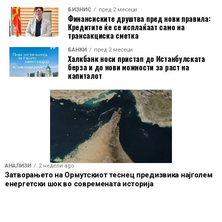
Извор:
CNBC
БИЗНИС
пред 2 месеци
Финансиските друштва пред нови правила:
Кредитите ќе се исплаќаат само на
трансакциска сметка
БАНКИ
пред 2 месеци
Халкбанк носи пристап до Истанбулската
берза и до нови можности за раст на
капиталот
АНАЛИЗИ
2 недели ago
Затворањето на Ормутскиот теснец предизвика најголем
енергетски шок во современата историја