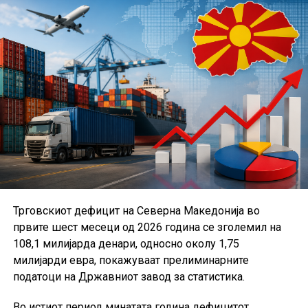
Трговскиот дефицит на Северна Македонија во
првите шест месеци од 2026 година се зголемил на
108,1 милијарда денари, односно околу 1,75
милијарди евра, покажуваат прелиминарните
податоци на Државниот завод за статистика.
Во истиот период минатата година дефицитот