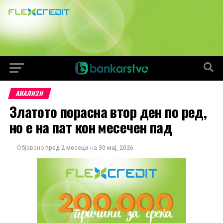
АНАЛИЗИ
Златото порасна втор ден по ред,
но е на пат кон месечен пад
Објавено
пред 2 месеци
на
30 мај, 2026