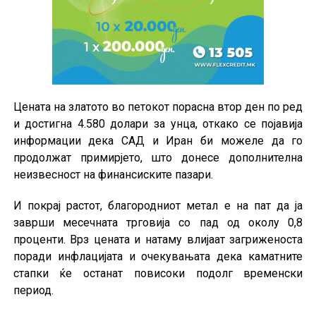
Цената на златото во петокот порасна втор ден по ред
и достигна 4.580 долари за унца, откако се појавија
информации дека САД и Иран би можеле да го
продолжат примирјето, што донесе дополнителна
неизвесност на финансиските пазари.
И покрај растот, благородниот метал е на пат да ја
заврши месечната трговија со пад од околу 0,8
проценти. Врз цената и натаму влијаат загриженоста
поради инфлацијата и очекувањата дека каматните
стапки ќе останат повисоки подолг временски
период.