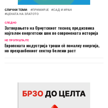
СЛИЧНИ ТЕМИ:
ПРИМИРЈЕ
САД И ИРАН
ЦЕНАТА НА ЗЛАТОТО
СЛЕДНО
Затворањето на Ормутскиот теснец предизвика
најголем енергетски шок во современата историја
НЕ ПРОПУШТАЈТЕ
Европската индустрија троши сè помалку енергија,
но прехранбениот сектор бележи раст