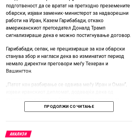
подготвеност да се вратат на претходно преземените
обврски, изјави заменик-министерот за надворешни
работи на Иран, Казем Гарибабади, откако
американскиот претседател Доналд Трамп
сигнализираше дека е можно постигнување договор.
Гарибабади, сепак, не прецизираше за кои обврски
станува збор и нагласи дека во изминатиот период
немало директни преговори меѓу Техеран и
Вашингтон.
„Патот кон разбирање се одвива меѓу Иран и Оман“,
изјави иранскиот дипломат, додавајќи дека од
американската страна биле испратени сигнали за
враќање кон претходните договори.
ПРОДОЛЖИ СО ЧИТАЊЕ
Иран и Оман во меѓувреме се приближуваат кон
договор за нови правила за движење на
АНАЛИЗИ
комерцијалните бродови низ Ормутскиот Теснец.