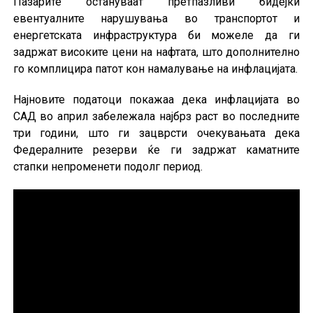
Пазарите остануваат претпазливи бидејќи
евентуалните нарушувања во транспортот и
енергетската инфраструктура би можеле да ги
задржат високите цени на нафтата, што дополнително
го комплицира патот кон намалување на инфлацијата.
Најновите податоци покажаа дека инфлацијата во
САД во април забележала најбрз раст во последните
три години, што ги зацврсти очекувањата дека
Федералните резерви ќе ги задржат каматните
стапки непроменети подолг период.