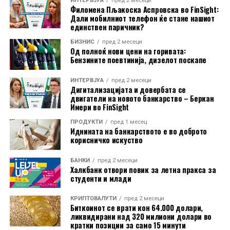
ИНТЕРВЈУА
пред 2 месеци
Филомена Пљакоска Аспровска во FinSight:
јужнокорејскиот пазар, каде што доминираат
Дали мобилниот телефон ќе стане нашиот
компаниите од полупроводничкиот сектор.
единствен паричник?
БИЗНИС
пред 2 месеци
Сепак, аналитичарите на J.P. Morgan оценуваат дека
Од полноќ нови цени на горивата:
падот на азиските технолошки акции не го нарушил
Бензините поевтинија, дизелот поскапе
инвестицискиот циклус поврзан со вештачката
ИНТЕРВЈУА
пред 2 месеци
интелигенција. Според банката, не постојат
Дигитализацијата и довербата се
фундаментални показатели што би укажале на
двигатели на новото банкарство – Беркан
Имери во FinSight
значително слабеење на секторот во следните шест
до 12 месеци.
ПРОДУКТИ
пред 1 месец
Иднината на банкарството е во доброто
корисничко искуство
S&P Global, исто така, оцени дека глобалниот
економски раст е поттикнат од инвестициите во
БАНКИ
пред 2 месеци
вештачка интелигенција и одбраната. Производството
Халкбанк отвори повик за летна пракса за
студенти и млади
на технолошка опрема во јули пораснало со најбрзо
темпо од мај 2021 година, додека технолошкиот
КРИПТОВАЛУТИ
пред 2 месеци
сектор го забележал најсилниот раст во последните
Биткоинот се врати кон 64.000 долари,
ликвидирани над 320 милиони долари во
десет месеци.
кратки позиции за само 15 минути