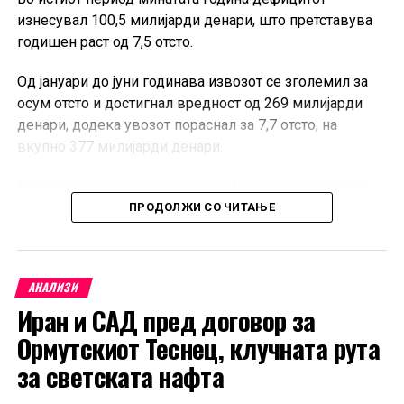
изнесувал 100,5 милијарди денари, што претставува
годишен раст од 7,5 отсто.
Од јануари до јуни годинава извозот се зголемил за
осум отсто и достигнал вредност од 269 милијарди
денари, додека увозот пораснал за 7,7 отсто, на
вкупно 377 милијарди денари.
Во извозот најголемо учество имале индустриските
производи со повисока вредност, меѓу кои
ПРОДОЛЖИ СО ЧИТАЊЕ
катализатори со благородни метали, сетови на
проводници за возила и специјализирани делови за
седишта.
АНАЛИЗИ
Иран и САД пред договор за
Најзастапени во увозот биле необработените метали
од платинската група, преработените нафтени масла и
Ормутскиот Теснец, клучната рута
патничките автомобили.
за светската нафта
Најзначајни трговски партнери на Северна Македонија