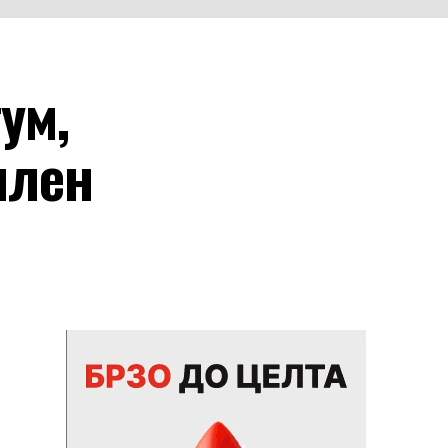
ум,
илен