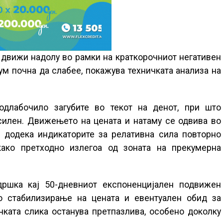
 движи надолу во рамки на краткорочниот негативен
ум почна да слабее, покажува техничката анализа на
родлабочило загубите во текот на денот, при што
силен. Движењето на цената и натаму се одвива во
, додека индикаторите за релативна сила повторно
ткако претходно излегоа од зоната на прекумерна
ддршка кај 50-дневниот експоненцијален подвижен
 стабилизирање на цената и евентуален обид за
ичката слика останува претпазлива, особено доколку