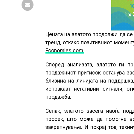
Цената на златото продолжи да се
тренд, откако позитивниот момент
Economies.com.
Според анализата, златото ги п
продажниот притисок останува за
близина на линијата на поддршка
испраќаат негативни сигнали, о
продажба.
Сепак, златото засега наоѓа по
просек, што може да помогне во
закрепнување. И покрај тоа, техн