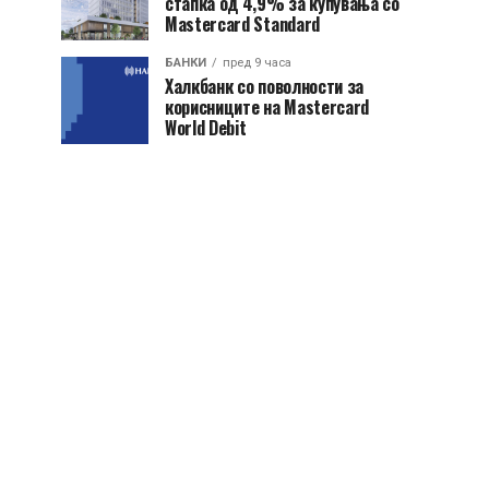
стапка од 4,9% за купувања со
Mastercard Standard
БАНКИ
пред 9 часа
Халкбанк со поволности за
корисниците на Mastercard
World Debit