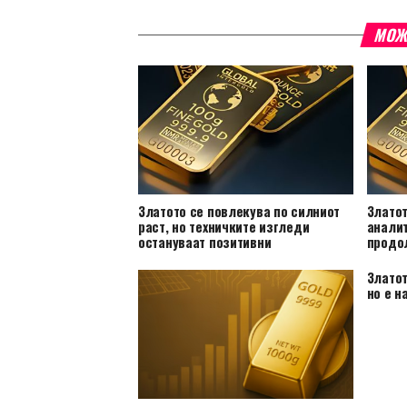
МОЖ
Златото се повлекува по силниот
Златот
раст, но техничките изгледи
анали
остануваат позитивни
продо
Златот
но е н