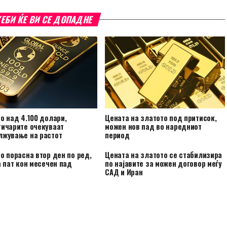
ЕБИ ЌЕ ВИ СЕ ДОПАДНЕ
о над 4.100 долари,
Цената на златото под притисок,
тичарите очекуваат
можен нов пад во наредниот
лжување на растот
период
о порасна втор ден по ред,
Цената на златото се стабилизира
а пат кон месечен пад
по најавите за можен договор меѓу
САД и Иран