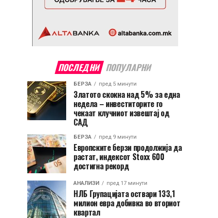
ПОСЛЕДНИ
ПОПУЛАРНИ
БЕРЗА
пред 5 минути
Златото скокна над 5% за една
недела – инвеститорите го
чекаат клучниот извештај од
САД
БЕРЗА
пред 9 минути
Европските берзи продолжија да
растат, индексот Stoxx 600
достигна рекорд
АНАЛИЗИ
пред 17 минути
НЛБ Групацијата оствари 133,1
милион евра добивка во вториот
квартал