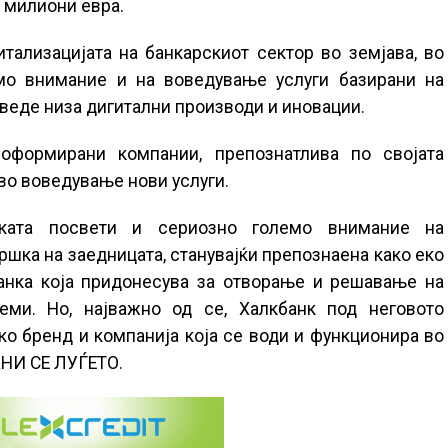
0 милиони евра.
тализацијата на банкарскиот сектор во земјава, во
мо внимание и на воведување услуги базирани на
оведе низа дигитални производи и иновации.
оформирани компании, препознатлива по својата
во воведување нови услуги.
ката посвети и сериозно големо внимание на
шка на заедницата, станувајќи препознаена како еко
банка која придонесува за отворање и решавање на
еми. Но, најважно од се, Халкбанк под неговото
ко бренд и компанија која се води и функционира во
ЖНИ СЕ ЛУЃЕТО.