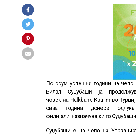
По осум успешни години на чело 
Билал Суџубаши ја продолжу
човек на Halkbank Katilim во Турци
оваа година донесе одлук
филијали, назначувајќи го Суџубаши
Суџубаши е на чело на Управнио