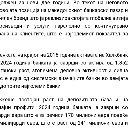
олжен за нови две години. Во текот на неговото
својата позиција на македонскиот банкарски пазар и
илен бренд што ја реализира својата глобална визија
роизводи и услуги, паралелно со континуирано
ана на клиентите, што е најголемиот показател за
анката, на крајот на 2016 година активата на Халкбанк
2024 година банката ја заврши со актива од 1.852
гански раст, зголемена деловна активност и силна
с е една од системски значајните банки во земјата
до трите најголеми банки.
ежеше постојан раст на депозитната база и на
чајни профити. 2024 година банката ја заврши со
арди евра што е за речиси 170 милиони евра повеќе
 милијарди евра, што е раст од 241 милиони евра и