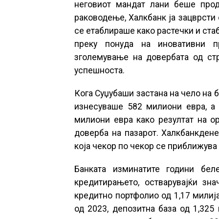
неговиот мандат лани беше прод
раководење, Халкбанк ја зацврсти 
се етаблираше како растечки и стаб
преку понуда на иновативни п
зголемување на довербата од стр
успешноста.
Кога Суџубаши застана на чело на б
изнесуваше 582 милиони евра, а 
милиони евра како резултат на ор
доверба на пазарот. Халкбанкдене
која чекор по чекор се приближува 
Банката изминатите години бел
кредитирањето, остварувајќи зна
кредитно портфолио од 1,17 милиј
од 2023, депозитна база од 1,325