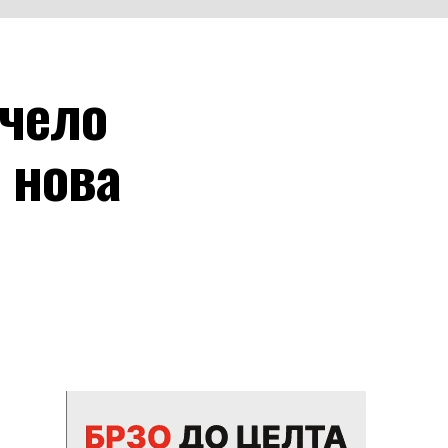
 чело
 нова