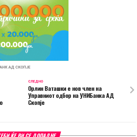
АНК АД СКОПЈЕ
СЛЕДНО
Орлин Ваташки e нов член на
Управниот одбор на УНИБанка АД
со
Скопје
ЕБИ ЌЕ ВИ СЕ ДОПАДНЕ