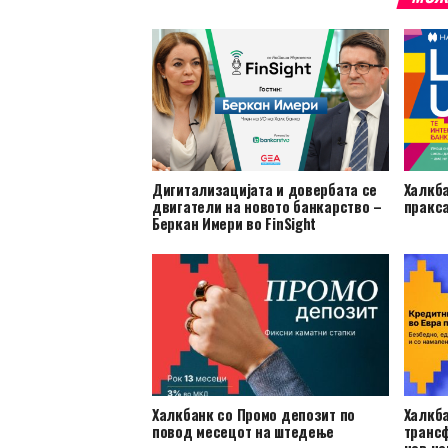
Дигитализацијата и довербата се
Халкба
двигатели на новото банкарство –
пракса
Беркан Имери во FinSight
Халкбанк со Промо депозит по
Халкба
повод месецот на штедење
трансф