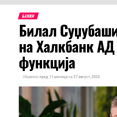
БАНКИ
Билал Суџубаши
на Халкбанк АД 
функција
Објавено
пред 11 месеци
на
27 август, 2025