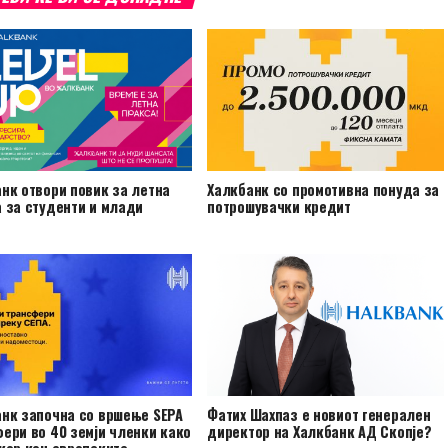
нк отвори повик за летна
Халкбанк со промотивна понуда за
 за студенти и млади
потрошувачки кредит
нк започна со вршење SEPA
Фатих Шахпаз е новиот генерален
ери во 40 земји членки како
директор на Халкбанк АД Скопје?