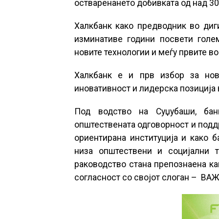
остваренането добивката од над 3
Халкбанк како предводник во диги
изминативе години посвети голе
новите технологии и меѓу првите в
Халкбанк е и прв избор за нов
иновативност и лидерска позиција 
Под водство на Суџубаши, бан
општествената одговорност и поддр
ориентирана институција и како 
низа општествени и социјални т
раководство стана препознаена ка
согласност со својот слоган – ВА