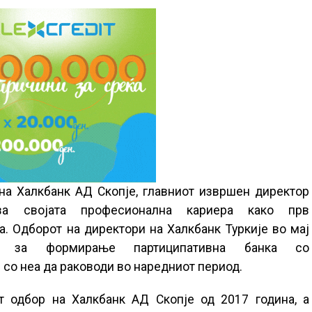
на Халкбанк АД Скопје, главниот извршен директор
ва својата професионална кариера како прв
ја. Одборот на директори на Халкбанк Туркије во мај
а за формирање партиципативна банка со
 со неа да раководи во наредниот период.
т одбор на Халкбанк АД Скопје од 2017 година, а