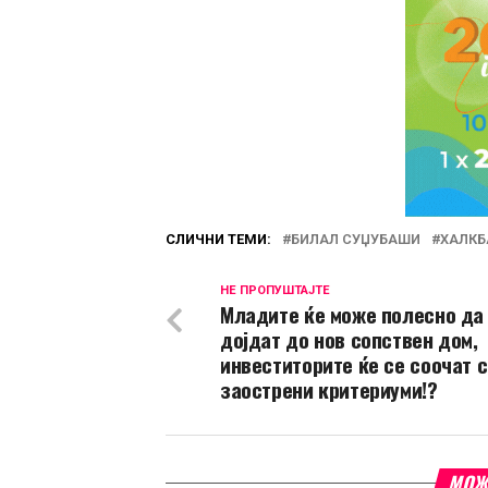
СЛИЧНИ ТЕМИ:
БИЛАЛ СУЏУБАШИ
ХАЛКБ
НЕ ПРОПУШТАЈТЕ
Младите ќе може полесно да
дојдат до нов сопствен дом,
инвеститорите ќе се соочат 
заострени критериуми!?
МОЖ