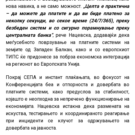
нова навика, а не само можност.
„Целта е практична
– да можете да платите и да ви биде платено за
неколку секунди, во секое време (24/7/365), преку
безбеден систем и со сигурно порамнување преку
централната банка“
, рече Нацевска, додавајќи дека
меѓусебното поврзување на платните системи на
земјите од Западен Балкан, како и со европскиот
ТИПС ќе придонесе за побрза економска интеграција
на регионот во Европската Унија.
Покрај СЕПА и инстант плаќањата, во фокусот на
Конференцијата беа и отпорноста и довербата во
платните системи, како предуслов за стабилност,
којашто е неопходна за непречено функционирање на
економијата. Нацевска истакна дека размената на
искуства, тестирањето и координираното реагирање
при инциденти се клучот за одржувањето на
довербата на јавноста.