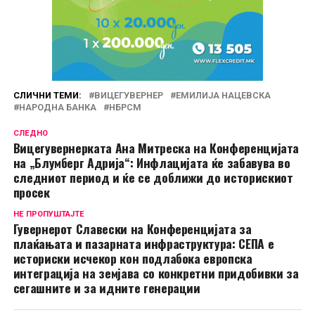
СЛИЧНИ ТЕМИ:
ВИЦЕГУВЕРНЕР
ЕМИЛИЈА НАЦЕВСКА
НАРОДНА БАНКА
НБРСМ
СЛЕДНО
Вицегувернерката Ана Митреска на Конференцијата
на „Блумберг Адрија“: Инфлацијата ќе забавува во
следниот период и ќе се доближи до историскиот
просек
НЕ ПРОПУШТАЈТЕ
Гувернерот Славески на Конференцијата за
плаќањата и пазарната инфраструктура: СЕПА е
историски исчекор кон подлабока европска
интеграција на земјава со конкретни придобивки за
сегашните и за идните генерации