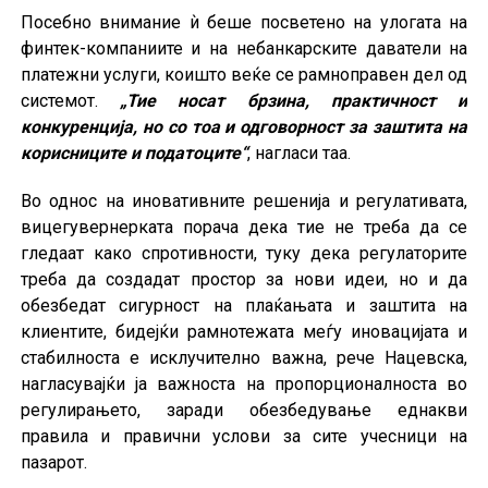
Посебно внимание ѝ беше посветено на улогата на
финтек-компаниите и на небанкарските даватели на
платежни услуги, коишто веќе се рамноправен дел од
системот.
„Тие носат брзина, практичност и
конкуренција, но со тоа и одговорност за заштита на
корисниците и податоците“
, нагласи таа.
Во однос на иновативните решенија и регулативата,
вицегувернерката порача дека тие не треба да се
гледаат како спротивности, туку дека регулаторите
треба да создадат простор за нови идеи, но и да
обезбедат сигурност на плаќањата и заштита на
клиентите, бидејќи рамнотежата меѓу иновацијата и
стабилноста е исклучително важна, рече Нацевска,
нагласувајќи ја важноста на пропорционалноста во
регулирањето, заради обезбедување еднакви
правила и правични услови за сите учесници на
пазарот.