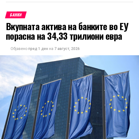
БАНКИ
Вкупната актива на банките во ЕУ
порасна на 34,33 трилиони евра
Објавено
пред 1 ден
на
7 август, 2026