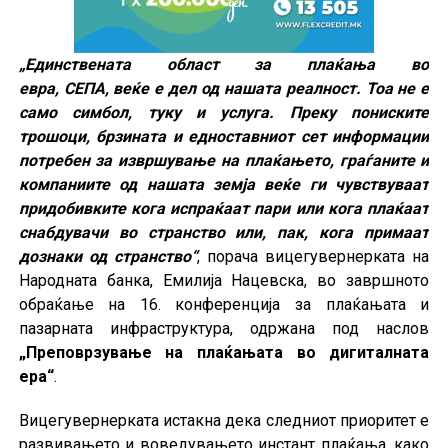
„Единствената област за плаќања во
евра, СЕПА, веќе е дел од нашата реалност. Тоа не е
само симбол, туку и услуга. Преку пониските
трошоци, брзината и едноставниот сет информации
потребен за извршување на плаќањето, граѓаните и
компаниите од нашата земја веќе ги чувствуваат
придобивките кога испраќаат пари или кога плаќаат
снабдувачи во странство или, пак, кога примаат
дознаки од странство“
, порача вицегувернерката на
Народната банка, Емилија Нацевска, во завршното
обраќање на 16. конференција за плаќањата и
пазарната инфраструктура, одржана под наслов
„Преповрзување на плаќањата во дигиталната
ера“
.
Вицегувернерката истакна дека следниот приоритет е
развивањето и воведувањето инстант плаќања, како