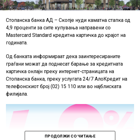
сметководствени стандарди.
Поради недостапност на податоците за Данска за
Стопанска банка АД – Скопје нуди каматна стапка од
првиот квартал од 2026 година, при пресметката на
4,9 проценти за сите купувања направени со
агрегатните податоци за ЕУ биле користени
Mastercard Standard кредитна картичка до крајот на
податоците од четвртиот квартал од 2025 година, а кај
годината.
одредени показатели и податоци од првиот квартал
од 2025 година.
Од банката информираат дека заинтересираните
граѓани можат да поднесат барање за кредитната
картичка онлајн преку интернет-страницата на
Стопанска банка, преку услугата 24/7 АлоКредит на
телефонскиот број (02) 15 110 или во најблиската
филијала.
ПРОДОЛЖИ СО ЧИТАЊЕ