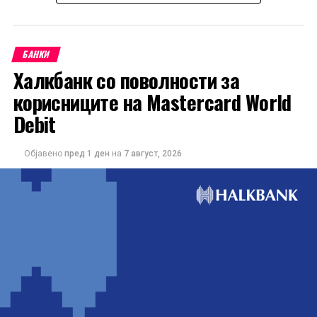
БАНКИ
Халкбанк со поволности за
корисниците на Mastercard World
Debit
Објавено
пред 1 ден
на
7 август, 2026
Понудата е наменета за корисниците кои сакаат да ги
користат можностите на кредитната картичка за