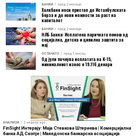
БАНКИ
пред 2 месеци
електронско и мобилно банкарство, бесплатно СМС
Халкбанк носи пристап до Истанбулската
информирање, како и можност за повлекување
берза и до нови можности за раст на
капиталот
готовина без надомест од сите банкомати во земјата.
БАНКИ
пред 2 месеци
Со овие поволности, Mastercard World Debit е
НЛБ Банка: Исплатена паричната помош од
социјална, детска и цивилна заштита за
насочена кон корисници кои бараат дополнителни
мај
услуги при патување, но и поедноставно секојдневно
ОСТАНАТО
пред 1 месец
банкарско работење.
Од јули почнува исплатата на К-15,
минималниот износ е 19.116 денари
АНАЛИЗИ
2 недели ago
FinSight Интервју: Маја Стевкова Штериева | Комерцијална
банка АД Скопје | Македонска банкарска асоцијација