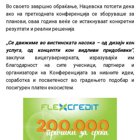
Во своето завршно обраќање, Нацевска потсети дека
ако на претходната конференција се зборуваше за
планови, оваа година веќе се истакнуваат конкретни
резултати и реални решенија.
„Се движиме во вистинската насока – од дизајн кон
услуга, од концепти кон видливи придобивки“
,
заклучи вицегувернерката, изразувајќи им
благодарност на сите учесници, партнери и
организатори на Конференцијата за нивните идеи,
соработка и посветеност во градењето подобар и
посигурен платен екосистем.