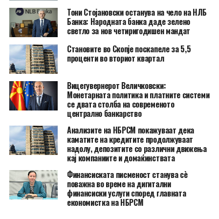
Тони Стојановски останува на чело на НЛБ
Банка: Народната банка даде зелено
светло за нов четиригодишен мандат
Становите во Скопје поскапеле за 5,5
проценти во вториот квартал
Вицегувернерот Величковски:
Монетарната политика и платните системи
се двата столба на современото
централно банкарство
Анализите на НБРСМ покажуваат дека
каматите на кредитите продолжуваат
надолу, депозитите со различни движења
кај компаниите и домаќинствата
Финансиската писменост станува сè
поважна во време на дигитални
финансиски услуги според главната
економистка на НБРСМ