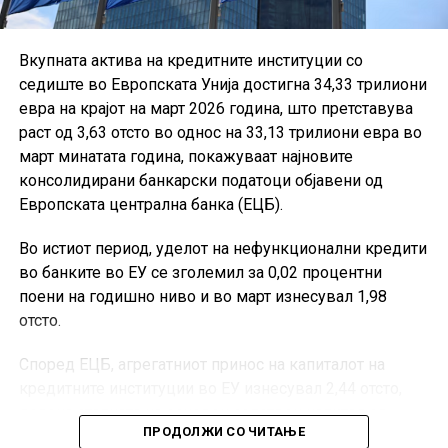
Вкупната актива на кредитните институции со
седиште во Европската Унија достигна 34,33 трилиони
евра на крајот на март 2026 година, што претставува
раст од 3,63 отсто во однос на 33,13 трилиони евра во
март минатата година, покажуваат најновите
консолидирани банкарски податоци објавени од
Европската централна банка (ЕЦБ).
Во истиот период, уделот на нефункционални кредити
во банките во ЕУ се зголемил за 0,02 процентни
поени на годишно ниво и во март изнесувал 1,98
отсто.
Според ЕЦБ, агрегатниот принос на капиталот на
кредитните институции во ЕУ изнесувал 2,44 отсто,
додека стапката на основен сопствен капитал од
ПРОДОЛЖИ СО ЧИТАЊЕ
највисок квалитет, односно CET1, била 16,27 отсто.