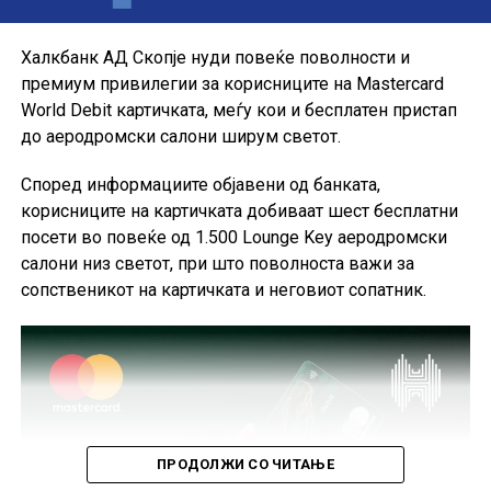
своите секојдневни и летни купувања, со промотивна
каматна стапка до крајот на годината.
Халкбанк АД Скопје нуди повеќе поволности и
премиум привилегии за корисниците на Mastercard
World Debit картичката, меѓу кои и бесплатен пристап
до аеродромски салони ширум светот.
Според информациите објавени од банката,
корисниците на картичката добиваат шест бесплатни
посети во повеќе од 1.500 Lounge Key аеродромски
салони низ светот, при што поволноста важи за
сопственикот на картичката и неговиот сопатник.
ПРОДОЛЖИ СО ЧИТАЊЕ