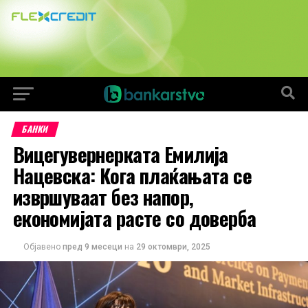
БАНКИ
Вицегувернерката Емилија
Нацевска: Кога плаќањата се
извршуваат без напор,
економијата расте со доверба
Објавено
пред 9 месеци
на
29 октомври, 2025