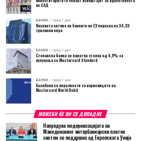
инвеститорите го чекаат извештајот за вработеноста
во САД
БАНКИ
пред 1 ден
Вкупната актива на банките во ЕУ порасна на 34,33
трилиони евра
БАНКИ
пред 1 ден
Стопанска банка со каматна стапка од 4,9% за
купувања со Mastercard Standard
БАНКИ
пред 1 ден
Халкбанк со поволности за корисниците на
Mastercard World Debit
МОЖЕБИ ЌЕ ВИ СЕ ДОПАДНЕ
Напредува модернизацијата на
Македонскиот интербанкарски платен
систем со поддршка од Европската Унија