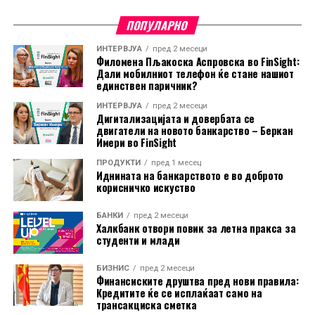
ПОПУЛАРНО
ИНТЕРВЈУА
пред 2 месеци
Филомена Пљакоска Аспровска во FinSight:
Дали мобилниот телефон ќе стане нашиот
единствен паричник?
ИНТЕРВЈУА
пред 2 месеци
Дигитализацијата и довербата се
двигатели на новото банкарство – Беркан
Имери во FinSight
ПРОДУКТИ
пред 1 месец
Иднината на банкарството е во доброто
корисничко искуство
БАНКИ
пред 2 месеци
Халкбанк отвори повик за летна пракса за
студенти и млади
Во пакетот е вклучена и асистенција на пат за Европа
БИЗНИС
пред 2 месеци
преку Халк Осигурување.
Финансиските друштва пред нови правила:
Кредитите ќе се исплаќаат само на
трансакциска сметка
Дополнително, корисниците имаат бесплатно