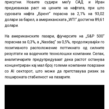
присутни. Новите судири меѓу САД и Иран
предизвикаа раст на цените на нафтата, при што
суровата нафта „Брент“ порасна за 2,1% на 93,02
долари за барел, а американската „WTI“ достигна 89,61
долари.
На американските пазари, фјучерсите на „S&P 500“
пораснаа за 0,3%, а „Nasdaq“ за 0,5%, продолжувајќи го
позитивното расположение поттикнато од силните
резултати на водечките технолошки компании. Сепак,
аналитичарите предупредуваат дека растот останува
концентриран кај мал број големи компании поврзани
со AI секторот, што може да претставува ризик за
пошироката стабилност на пазарите.