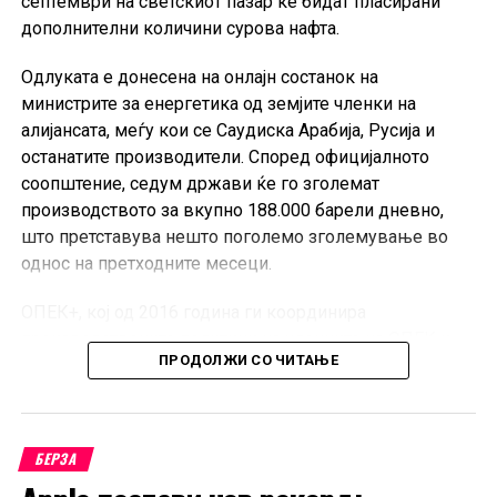
септември на светскиот пазар ќе бидат пласирани
дополнителни количини сурова нафта.
Одлуката е донесена на онлајн состанок на
министрите за енергетика од земјите членки на
алијансата, меѓу кои се Саудиска Арабија, Русија и
останатите производители. Според официјалното
соопштение, седум држави ќе го зголемат
производството за вкупно 188.000 барели дневно,
што претставува нешто поголемо зголемување во
однос на претходните месеци.
ОПЕК+, кој од 2016 година ги координира
производствените политики на членките на ОПЕК и
ПРОДОЛЖИ СО ЧИТАЊЕ
партнерските земји предводени од Русија, има клучна
улога во балансирањето на глобалната понуда и
стабилизирањето на цените на нафтата.
БЕРЗА
Новата одлука доаѓа во период на зголемена
неизвесност на енергетските пазари, кога