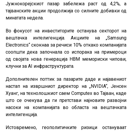
Јужнокорејскиот пазар забележа раст од 4,2%, а
тајванските акции продолжија со силните добивки од
минатата недела.
Во фокусот на инвеститорите останува секторот на
вештачка интелигенција. Акциите на „Samsung
Electronics“ скокнаа за речиси 10% откако компанијата
соопшти дека започнала со испорака на примероци
од својата нова генерација HBM мемориски чипови,
клучни за AI инфраструктурата.
Дополнителен поттик за пазарите даде и најавениот
настап на извршниот директор на „NVIDIA“, Јенсен
Хуанг, на технолошкиот саем Computex во Тајван, каде
што се очекува да ги претстави најновите развојни
насоки на компанијата во областа на вештачката
интелигенција.
Истовремено, геополитичките ризици остануваат