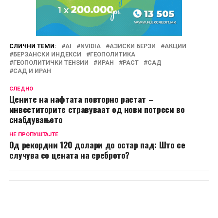
СЛИЧНИ ТЕМИ:
AI
NVIDIA
АЗИСКИ БЕРЗИ
АКЦИИ
БЕРЗАНСКИ ИНДЕКСИ
ГЕОПОЛИТИКА
ГЕОПОЛИТИЧКИ ТЕНЗИИ
ИРАН
РАСТ
САД
САД И ИРАН
СЛЕДНО
Цените на нафтата повторно растат –
инвеститорите стравуваат од нови потреси во
снабдувањето
НЕ ПРОПУШТАЈТЕ
Од рекордни 120 долари до остар пад: Што се
случува со цената на среброто?