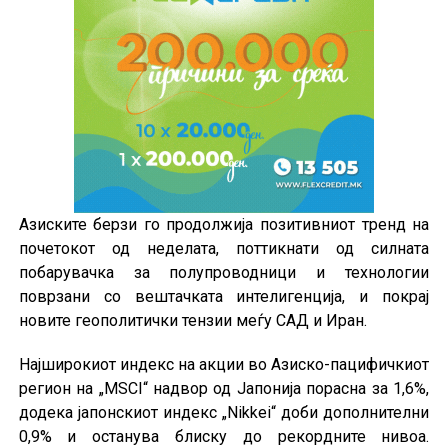
Азиските берзи го продолжија позитивниот тренд на
почетокот од неделата, поттикнати од силната
побарувачка за полупроводници и технологии
поврзани со вештачката интелигенција, и покрај
новите геополитички тензии меѓу САД и Иран.
Најширокиот индекс на акции во Азиско-пацифичкиот
регион на „MSCI“ надвор од Јапонија порасна за 1,6%,
додека јапонскиот индекс „Nikkei“ доби дополнителни
0,9% и останува блиску до рекордните нивоа.