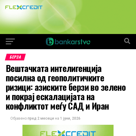
БЕРЗА
Вештачката интелигенција
посилна од геополитичките
ризици: aзиските берзи во зелено
и покрај ескалацијата на
конфликтот меѓу САД и Иран
Објавено
пред 2 месеци
на
1 јуни, 2026