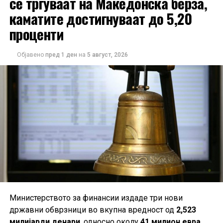
се тргуваат на Македонска берза,
каматите достигнуваат до 5,20
проценти
Објавено
пред 1 ден
на
5 август, 2026
Министерството за финансии издаде три нови
државни обврзници во вкупна вредност од
2,523
милијарди денари
, односно околу
41 милион евра
,