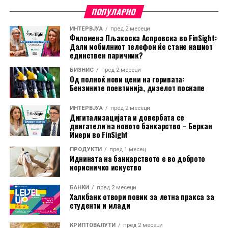
Растот на „Apple“ се должи на силната побарувачка за
ПОПУЛАРНО
нејзините производи, но и на стратегијата да избегне
масовни инвестиции во инфраструктура за вештачка
ИНТЕРВЈУА
пред 2 месеци
Филомена Пљакоска Аспровска во FinSight:
интелигенција. Наместо тоа, компанијата се потпира на
Дали мобилниот телефон ќе стане нашиот
партнерства, како користењето на AI технологијата на
единствен паричник?
„Google“ за новите функции на Siri, што ѝ овозможува
БИЗНИС
пред 2 месеци
Од полноќ нови цени на горивата:
да ги задржи високите профитни маржи и стабилниот
Бензините поевтинија, дизелот поскапе
паричен тек.
ИНТЕРВЈУА
пред 2 месеци
Дополнителен поттик за акциите дадоа стабилните
Дигитализацијата и довербата се
двигатели на новото банкарство – Беркан
цени на iPhone, новата програма за лизинг на уреди
Имери во FinSight
во САД во соработка со „Klarna“, како и очекувањата
за силни финансиски резултати. Аналитичарите
ПРОДУКТИ
пред 1 месец
Иднината на банкарството е во доброто
прогнозираат дека „Apple“ ќе прикаже раст на
корисничко искуство
приходите од повеќе од 15% во третиот квартал, чии
резултати компанијата треба да ги објави по
БАНКИ
пред 2 месеци
Халкбанк отвори повик за летна пракса за
затворањето на берзите во четврток.
студенти и млади
Од почетокот на годината, акциите на „Apple“ пораснаа
КРИПТОВАЛУТИ
пред 2 месеци