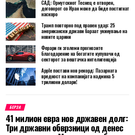
САД: Ормутскиот Теснец е отворен,
договорот со Иран може да биде постигнат
наскоро
Трамп повторно под правен удар: 25
американски држави бараат укинување на
новите царини
Ферари ги зголеми прогнозите
благодарение на богатите купувачи од
секторот за вештачка интелигенција
Apple постави нов рекорд: Пазарната
вредност на компанијата надмина 5
трилиони долари!
БЕРЗА
41 милион евра нов државен долг:
Три државни обврзници од денес