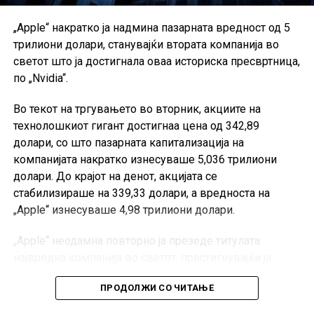
„Apple“ накратко ја надмина пазарната вредност од 5
трилиони долари, станувајќи втората компанија во
светот што ја достигнала оваа историска пресвртница,
по „Nvidia“.
Во текот на тргувањето во вторник, акциите на
технолошкиот гигант достигнаа цена од 342,89
долари, со што пазарната капитализација на
компанијата накратко изнесуваше 5,036 трилиони
долари. До крајот на денот, акцијата се
стабилизираше на 339,33 долари, а вредноста на
„Apple“ изнесуваше 4,98 трилиони долари.
„Apple“ неодамна повторно ја презеде титулата
највредна компанија во светот, престигнувајќи ја
„Nvidia“, чија пазарна капитализација моментално
ПРОДОЛЖИ СО ЧИТАЊЕ
изнесува околу 4,78 трилиони долари.