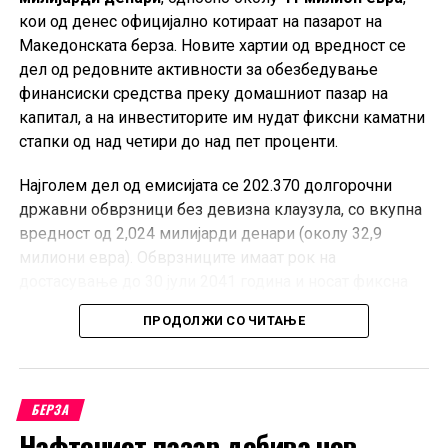
кои од денес официјално котираат на пазарот на
Македонската берза. Новите хартии од вредност се
дел од редовните активности за обезбедување
финансиски средства преку домашниот пазар на
капитал, а на инвеститорите им нудат фиксни каматни
стапки од над четири до над пет проценти.
Најголем дел од емисијата се 202.370 долгорочни
државни обврзници без девизна клаузула, со вкупна
вредност од 2,024 милијарди денари (околу 32,9
милиони евра). Обврзниците имаат рок на
достасување до 30 јули 2041 година и носат фиксна
годишна каматна стапка од 5,20 проценти.
ПРОДОЛЖИ СО ЧИТАЊЕ
Покрај нив, на официјалниот пазар започнува
тргување и со 37.676 државни обврзници со девизна
клаузула, во вкупна вредност од 376,8 милиони
БЕРЗА
денари (околу 6,1 милион евра). И овие обврзници
Нафтениот пазар добива нов
достасуваат во 2041 година, а на инвеститорите им