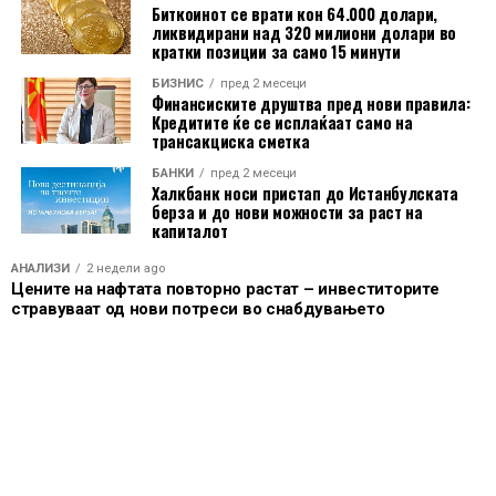
за околу 25%, надминувајќи ги повеќето компании од
Биткоинот се врати кон 64.000 долари,
ликвидирани над 320 милиони долари во
групата „Magnificent Seven“ и дополнително
кратки позиции за само 15 минути
зацврстувајќи ја позицијата на компанијата како еден
БИЗНИС
пред 2 месеци
од највредните глобални технолошки гиганти.
Финансиските друштва пред нови правила:
Кредитите ќе се исплаќаат само на
трансакциска сметка
БАНКИ
пред 2 месеци
Халкбанк носи пристап до Истанбулската
берза и до нови можности за раст на
капиталот
АНАЛИЗИ
2 недели ago
Цените на нафтата повторно растат – инвеститорите
стравуваат од нови потреси во снабдувањето