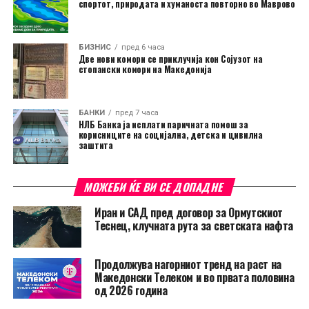
спортот, природата и хуманоста повторно во Маврово
БИЗНИС
пред 6 часа
Две нови комори се приклучија кон Сојузот на
стопански комори на Македонија
БАНКИ
пред 7 часа
НЛБ Банка ја исплати паричната помош за
корисниците на социјална, детска и цивилна
заштита
МОЖЕБИ ЌЕ ВИ СЕ ДОПАДНЕ
Иран и САД пред договор за Ормутскиот
Теснец, клучната рута за светската нафта
Продолжува нагорниот тренд на раст на
Македонски Телеком и во првата половина
од 2026 година