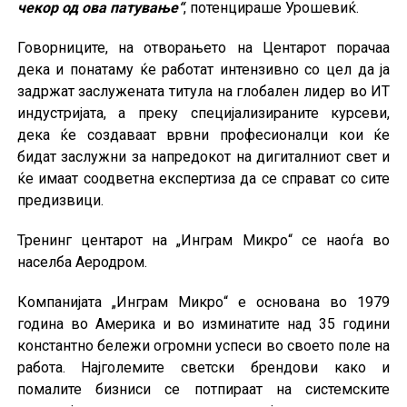
чекор од ова патување“
, потенцираше Урошевиќ.
Говорниците, на отворањето на Центарот порачаа
дека и понатаму ќе работат интензивно со цел да ја
задржат заслужената титула на глобален лидер во ИТ
индустријата, а преку специјализираните курсеви,
дека ќе создаваат врвни професионалци кои ќе
бидат заслужни за напредокот на дигиталниот свет и
ќе имаат соодветна експертиза да се справат со сите
предизвици.
Тренинг центарот на „Инграм Микро“ се наоѓа во
населба Аеродром.
Компанијата „Инграм Микро“ е основана во 1979
година во Америка и во изминатите над 35 години
константно бележи огромни успеси во своето поле на
работа. Најголемите светски брендови како и
помалите бизниси се потпираат на системските