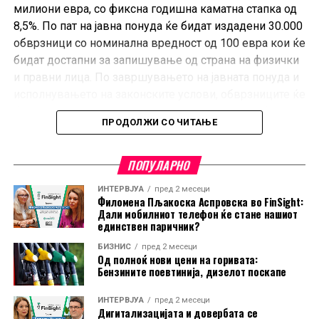
милиони евра, со фиксна годишна каматна стапка од
8,5%. По пат на јавна понуда ќе бидат издадени 30.000
обврзници со номинална вредност од 100 евра кои ќе
бидат достапни за запишување од страна на физички
и правни лица. По завршувањето на јавната понуда и
исполнувањето на законските услови, обврзниците ќе
бидат достапни за тргување на Македонската берза, а
ПРОДОЛЖИ СО ЧИТАЊЕ
инвеститорите ќе имаат можност да побараат реоткуп
од страна на издавачот по истекот на третата година,
согласно условите на
Проспектот.
ПОПУЛАРНО
ИНТЕРВЈУА
пред 2 месеци
Филомена Пљакоска Аспровска во FinSight:
Дали мобилниот телефон ќе стане нашиот
единствен паричник?
БИЗНИС
пред 2 месеци
Од полноќ нови цени на горивата:
Бензините поевтинија, дизелот поскапе
ИНТЕРВЈУА
пред 2 месеци
Дигитализацијата и довербата се