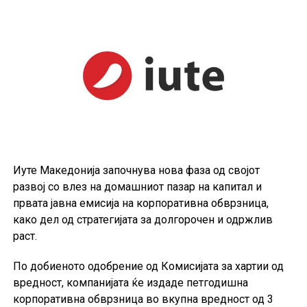
месец минатата година. Во еврозоната годишниот
раст изнесувал 8,8 отсто.
На годишно ниво, најголем раст на производствените
цени бил регистриран во Бугарија, од 18,2 отсто.
Следувале Романија со 14,3 отсто и Ирска со 11,4
отсто. Луксембург бил единствената земја во која
цените биле пониски од пред една година, и тоа за 3,2
отсто.
Индексот на производствените цени ги следи
Иуте Македонија започнува нова фаза од својот
промените на продажните цени на производите на
развој со влез на домашниот пазар на капитал и
домашниот пазар при излезот од производството. Тој
првата јавна емисија на корпоративна обврзница,
не ги опфаќа увозните производи и не претставува
како дел од стратегијата за долгорочен и одржлив
индекс на потрошувачките цени што директно ги
раст.
плаќаат граѓаните.
По добиеното одобрение од Комисијата за хартии од
вредност, компанијата ќе издаде петгодишна
корпоративна обврзница во вкупна вредност од 3