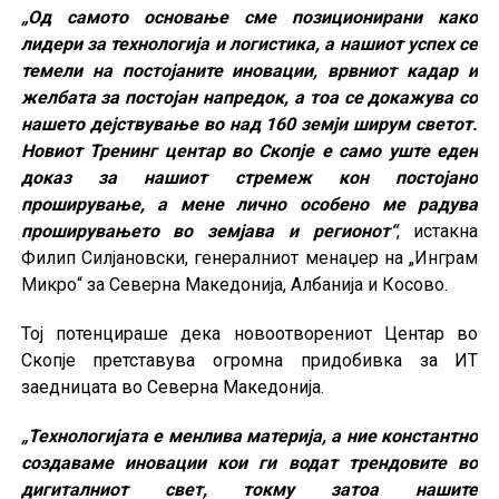
„Од самото основање сме позиционирани како
лидери за технологија и логистика, а нашиот успех се
темели на постојаните иновации, врвниот кадар и
желбата за постојан напредок, а тоа се докажува со
нашето дејствување во над 160 земји ширум светот.
Новиот Тренинг центар во Скопје е само уште еден
доказ за нашиот стремеж кон постојано
проширување, а мене лично особено ме радува
проширувањето во земјава и регионот“
, истакна
Филип Силјановски, генералниот менаџер на „Инграм
Микро“ за Северна Македонија, Албанија и Косово.
Тој потенцираше дека новоотворениот Центар во
Скопје претставува огромна придобивка за ИТ
заедницата во Северна Македонија.
„Технологијата е менлива материја, а ние константно
создаваме иновации кои ги водат трендовите во
дигиталниот свет, токму затоа нашите