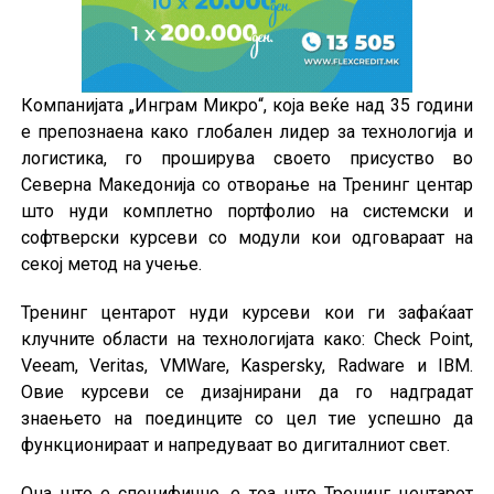
Компанијата „Инграм Микро“, која веќе над 35 години
е препознаена како глобален лидер за технологија и
логистика, го проширува своето присуство во
Северна Македонија со отворање на Тренинг центар
што нуди комплетно портфолио на системски и
софтверски курсеви со модули кои одговараат на
секој метод на учење.
Тренинг центарот нуди курсеви кои ги зафаќаат
клучните области на технологијата како: Check Point,
Veeam, Veritas, VMWare, Kaspersky, Radware и IBM.
Овие курсеви се дизајнирани да го надградат
знаењето на поединците со цел тие успешно да
функционираат и напредуваат во дигиталниот свет.
Она што е специфично, е тоа што Тренинг центарот