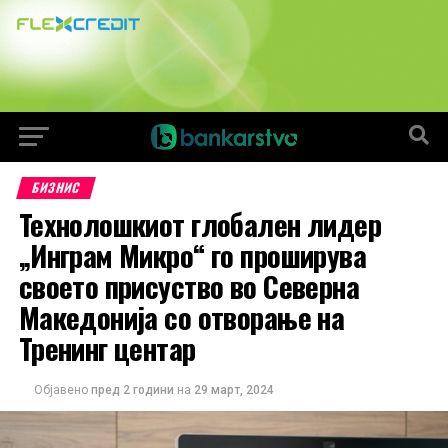
БИЗНИС
Технолошкиот глобален лидер
„Инграм Микро“ го проширува
своето присуство во Северна
Македонија со отворање на
Тренинг центар
Објавено
пред 2 години
на
29 март, 2024