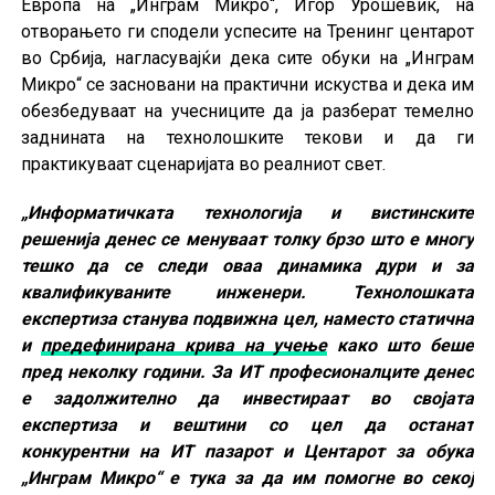
Европа на „Инграм Микро“, Игор Урошевиќ, на
отворањето ги сподели успесите на Тренинг центарот
во Србија, нагласувајќи дека сите обуки на „Инграм
Микро“ се засновани на практични искуства и дека им
обезбедуваат на учесниците да ја разберат темелно
заднината на технолошките текови и да ги
практикуваат сценаријата во реалниот свет.
„Информатичката технологија и вистинските
решенија денес се менуваат толку брзо што е многу
тешко да се следи оваа динамика дури и за
квалификуваните инженери. Технолошката
експертиза станува подвижна цел, наместо статична
и
предефинирана крива на учење
како што беше
пред неколку години. За ИТ професионалците денес
е задолжително да инвестираат во својата
експертиза и вештини со цел да останат
конкурентни на ИТ пазарот и Центарот за обука
„Инграм Микро“ е тука за да им помогне во секој