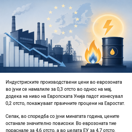
Во состав на ССКМ функционираат Агро бизнис
комората, ИКТ комората, Комората на
сметководители, финансии и даночни советници,
Туристичко-угостителската комора, Услужната
комора, ЕнергоКом, Комората на интегрирано
приватно здравство, Комората за трговија и
дистрибуција, Комората за индустрија и развој и
Комората за превенција, заштита од пожари и кризен
менаџмент.
Во рамки на Сојузот активно работат и групациите за
Индустриските производствени цени во еврозоната
проекти, за игри на среќа и за стартапи.
во јуни се намалиле за 0,3 отсто во однос на мај,
Од ССКМ посочуваат дека остануваат посветени на
додека на ниво на Европската Унија падот изнесувал
создавање современ и обединет коморски систем,
0,2 отсто, покажуваат првичните процени на Евростат.
кој ќе придонесува за подобрување на деловната
Сепак, во споредба со јуни минатата година, цените
клима, развој на претприемништвото и поголема
останале значително повисоки. Во еврозоната тие
конкурентност на македонските компании.
пораснале за 4,6 отсто, а во целата ЕУ за 4,7 отсто.