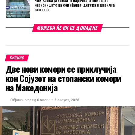
НЛБ Банка ја исплати паричната помош за
корисниците на социјална, детска и цивилна
заштита
МОЖЕБИ ЌЕ ВИ СЕ ДОПАДНЕ
БИЗНИС
Две нови комори се приклучија
кон Сојузот на стопански комори
на Македонија
Објавено
пред 6 часа
на
6 август, 2026