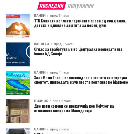
ПОСЛЕДНИ
ПОПУЛАРНИ
БАНКИ
пред 3 часа
ТТК Банка ги исплати паричните права од социјална,
детска и цивилна заштита за месец јули
КАРИЕРА
пред 3 часа
Оглас за вработување во Централна кооперативна
банка АД Скопје
БАНКИ
пред 4 часа
Халк Вело Грин – велосипедска трка што ги поврзува
спортот, природата и хуманоста повторно во Маврово
БИЗНИС
пред 6 часа
Две нови комори се приклучија кон Сојузот на
стопански комори на Македонија
БАНКИ
пред 7 часа