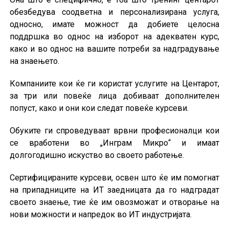
обезбедува соодветна и персонализирана услуга,
односно, имате можност да добиете целосна
поддршка во однос на изборот на адекватен курс,
како и во однос на вашите потреби за надградување
на знаењето.
Компаниите кои ќе ги користат услугите на Центарот,
за три или повеќе лица добиваат дополнителен
попуст, како и они кои следат повеќе курсеви.
Обуките ги спроведуваат врвни професионалци кои
се вработени во „Инграм Микро“ и имаат
долгогодишно искуство во своето работење.
Сертифицираните курсеви, освен што ќе им помогнат
на припадниците на ИТ заедницата да го надградат
своето знаење, тие ќе им овозможат и отворање на
нови можности и напредок во ИТ индустријата.