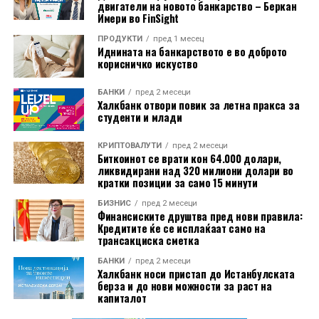
двигатели на новото банкарство – Беркан
Имери во FinSight
Во изминатите години, Иуте Македонија бележи
ПРОДУКТИ
пред 1 месец
Иднината на банкарството е во доброто
континуиран раст на кредитното портфолио и
корисничко искуство
деловните активности, што природно ја наметнува
потребата од понатамошна диверзификација на
БАНКИ
пред 2 месеци
Халкбанк отвори повик за летна пракса за
изворите на финансирање. Досега, компанијата
студенти и млади
најголемиот дел од средствата ги обезбедуваше
преку поддршката од матичната компанија Иуте
КРИПТОВАЛУТИ
пред 2 месеци
Биткоинот се врати кон 64.000 долари,
Естонија, сопствените приходи од кредитната
ликвидирани над 320 милиони долари во
активност и други локални извори на средства,
кратки позиции за само 15 минути
примарно домашни банки.
БИЗНИС
пред 2 месеци
Финансиските друштва пред нови правила:
„Влегувањето на пазарот на капитал e важна
Кредитите ќе се исплаќаат само на
трансакциска сметка
пресвртница во развојот на Иуте Македонија, чекор
кој има за цел да обезбеди поголема
БАНКИ
пред 2 месеци
Халкбанк носи пристап до Истанбулската
диверзификација на изворите на финансирање и
берза и до нови можности за раст на
оптимизација на трошоците за финансирање на
капиталот
друштвото. Со оваа емисија, Иуте Македонија за