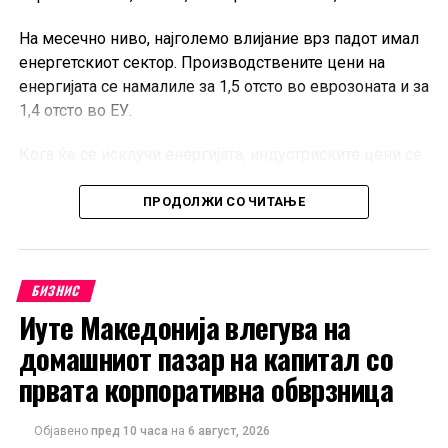
На месечно ниво, најголемо влијание врз падот имал
енергетскиот сектор. Производствените цени на
енергијата се намалиле за 1,5 отсто во еврозоната и за
1,4 отсто во ЕУ.
Кога ќе се исклучи енергијата, индустриските цени се
зголемиле за 0,2 отсто во двете подрачја, што
покажува дека поевтинувањето не било присутно во
ПРОДОЛЖИ СО ЧИТАЊЕ
сите индустриски категории.
Во еврозоната, цените на суровините, материјалите и
БИЗНИС
полупроизводите пораснале за 0,3 отсто, додека
Иуте Македонија влегува на
капиталните и трајните потрошувачки добра
поскапеле за по 0,2 отсто. Цените на нетрајните
домашниот пазар на капитал со
потрошувачки добра останале непроменети.
првата корпоративна обврзница
И покрај месечниот пад, цените на енергијата во ЕУ во
Објавено
пред 10 часа
на
6 август, 2026
јуни биле за 10 отсто повисоки во споредба со истиот