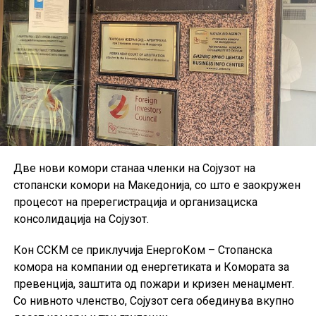
Две нови комори станаа членки на Сојузот на
стопански комори на Македонија, со што е заокружен
процесот на пререгистрација и организациска
консолидација на Сојузот.
Кон ССКМ се приклучија ЕнергоКом – Стопанска
комора на компании од енергетиката и Комората за
превенција, заштита од пожари и кризен менаџмент.
Со нивното членство, Сојузот сега обединува вкупно