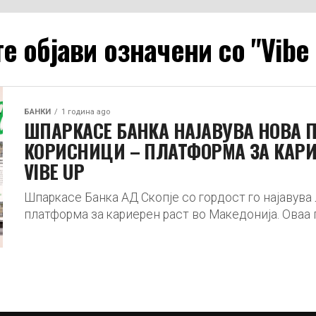
е објави означени со "Vibe
БАНКИ
1 година ago
ШПАРКАСЕ БАНКА НАЈАВУВА НОВА П
КОРИСНИЦИ – ПЛАТФОРМА ЗА КАРИ
VIBE UP
Шпаркасе Банка АД Скопје со гордост го најавува
платформа за кариерен раст во Македонија. Оваа п