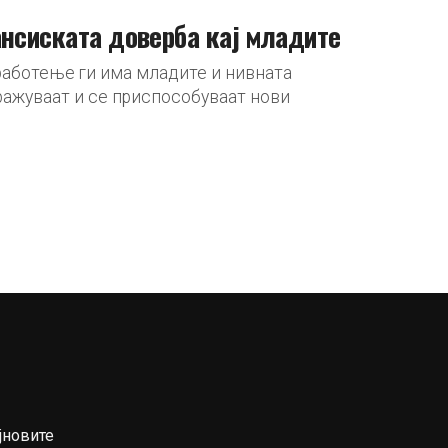
ансиската доверба кај младите
работење ги има младите и нивната
ражуваат и се приспособуваат нови
јновите