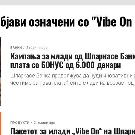
бјави означени со "Vibe On
БАНКИ
2 години ago
Кампања за млади од Шпаркасе Банка
плата со БОНУС од 6.000 денари
Шпаркасе Банка продолжува да нуди иновативни р
честиме за прва плата“, сите млади на возраст од 1
ПРОДУКТИ
2 години ago
Пакетот за млади „Vibe On“ на Шпарк