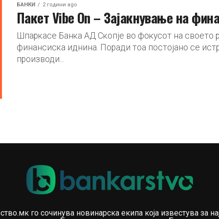
БАНКИ
2 години ago
Пакет Vibe On – Зајакнување на фин
Шпаркасе Банка АД Скопје во фокусот на своето 
финансиска иднина. Поради тоа постојано се ист
производи...
ство.мк го сочинува новинарска екипа која известува за на