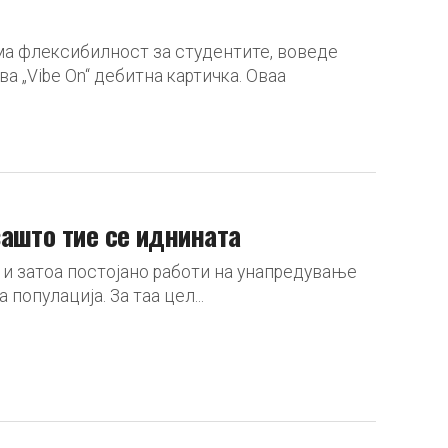
ма флексибилност за студентите, воведе
а „Vibe On“ дебитна картичка. Оваа
ашто тие се иднината
 и затоа постојано работи на унапредување
популација. За таа цел...