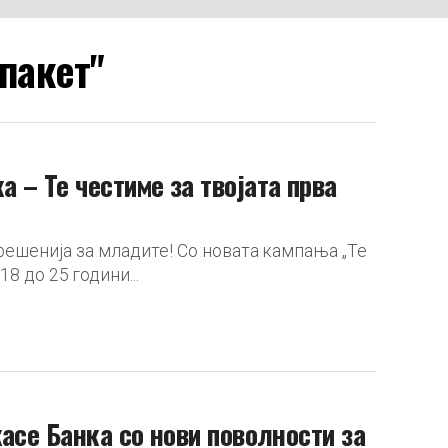
 пакет"
 – Те честиме за твојата прва
ешенија за младите! Со новата кампања „Те
8 до 25 години...
асе Банка со нови поволности за