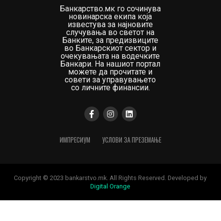
Банкарство.мк го сочинува
новинарска екипа која
известува за најновите
случувања во светот на
Банките, за предизвиците
во Банкарскиот сектор и
очекувањата на водечките
Банкари. На нашиот портал
можете да прочитате и
совети за управувањето
со личните финансии.
ИМПРЕСИУМ
УСЛОВИ ЗА ПРЕЗЕМАЊЕ
Copyright © 2023 bankarstvo.mk. All Rights Reserved. Developed by
Digital Orange