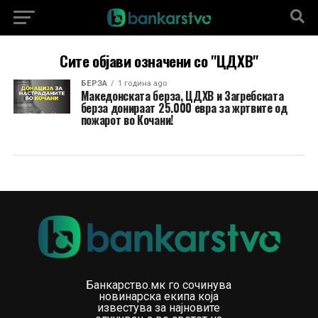
Сите објави означени со "ЦДХВ"
БЕРЗА
1 година ago
Македонската берза, ЦДХВ и Загребската
берза донираат 25.000 евра за жртвите од
пожарот во Кочани!
Банкарство.мк го сочинува
новинарска екипа која
известува за најновите