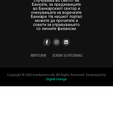
случувања во светот на
Банките, за предизвиците
во Банкарскиот сектор и
очекувањата на водечките
Банкари. На нашиот портал
можете да прочитате и
совети за управувањето
со личните финансии.
ИМПРЕСИУМ
УСЛОВИ ЗА ПРЕЗЕМАЊЕ
Copyright © 2023 bankarstvo.mk. All Rights Reserved. Developed by
Digital Orange