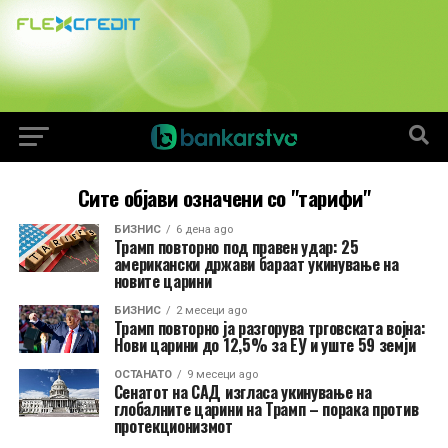
Сите објави означени со "тарифи"
БИЗНИС
6 дена ago
Трамп повторно под правен удар: 25
американски држави бараат укинување на
новите царини
БИЗНИС
2 месеци ago
Трамп повторно ја разгорува трговската војна:
Нови царини до 12,5% за ЕУ и уште 59 земји
ОСТАНАТО
9 месеци ago
Сенатот на САД изгласа укинување на
глобалните царини на Трамп – порака против
протекционизмот