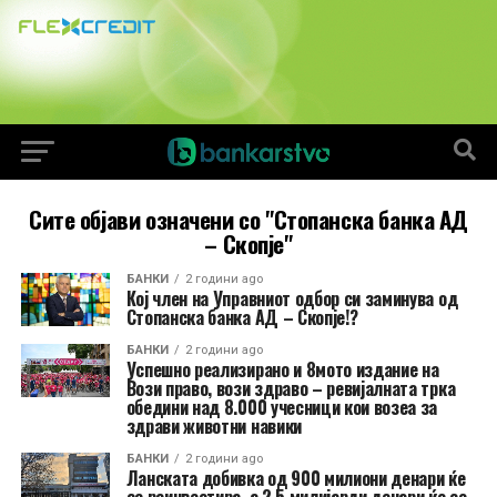
Сите објави означени со "Стопанска банка АД
– Скопје"
БАНКИ
2 години ago
Кој член на Управниот одбор си заминува од
Стопанска банка АД – Скопје!?
БАНКИ
2 години ago
Успешно реализирано и 8мото издание на
Вози право, вози здраво – ревијалната трка
обедини над 8.000 учесници кои возеа за
здрави животни навики
БАНКИ
2 години ago
Ланската добивка од 900 милиони денари ќе