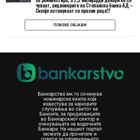
се реинвестира, а 2,5 милијарди денари ќе се
чуваат, акционерите на Стопанска банка АД –
Скопје остануваат со празни раце!?
ПОВЕЌЕ ОБЈАВИ
Банкарство.мк го сочинува
новинарска екипа која
известува за најновите
случувања во светот на
Банките, за предизвиците
во Банкарскиот сектор и
очекувањата на водечките
Банкари. На нашиот портал
можете да прочитате и
совети за управувањето