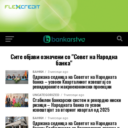
Сите објави означени со "Совет на Народна
банка"
БАНКИ
3 месеци ago
Одржана седница на Советот на Народната
банка – усвоен Кварталниот извештај со
ревидираните макроекономски проекции
UNCATEGORIZED
9 месеци ago
Стабилен банкарски систем и рекордно ниски
ризици – Народната банка го усвои
извештајот за вториот квартал од 2025
БАНКИ
9 месеци ago
Одржана седница на Советот на Народната