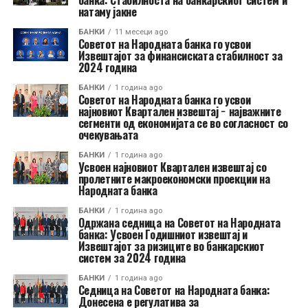
банка: Стабилноста на банкарскиот систем и
натаму јакне
БАНКИ
11 месеци ago
Советот на Народната банка го усвои
Извештајот за финансиската стабилност за
2024 година
БАНКИ
1 година ago
Советот на Народната банка го усвои
најновиот Квартален извештај − најважните
сегменти од економијата се во согласност со
очекувањата
БАНКИ
1 година ago
Усвоен најновиот Квартален извештај со
пролетните макроекономски проекции на
Народната банка
БАНКИ
1 година ago
Одржана седница на Советот на Народната
банка: Усвоен Годишниот извештај и
Извештајот за ризиците во банкарскиот
систем за 2024 година
БАНКИ
1 година ago
Седница на Советот на Народната банка:
Донесена е регулатива за