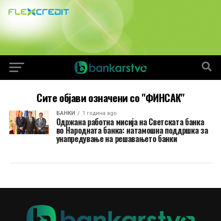
Сите објави означени со "ФИНСАК"
БАНКИ
1 година ago
Одржана работна мисија на Светската банка
во Народната банка: натамошна поддршка за
унапредување на решавањето банки