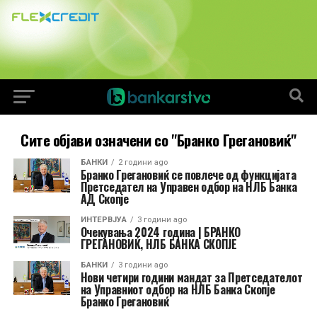
Сите објави означени со "Бранко Грегановиќ"
БАНКИ
2 години ago
Бранко Грегановиќ се повлече од функцијата
Претседател на Управен одбор на НЛБ Банка
АД Скопје
ИНТЕРВЈУА
3 години ago
Очекувања 2024 година | БРАНКО
ГРЕГАНОВИЌ, НЛБ БАНКА СКОПЈЕ
БАНКИ
3 години ago
Нови четири години мандат за Претседателот
на Управниот одбор на НЛБ Банка Скопје
Бранко Грегановиќ