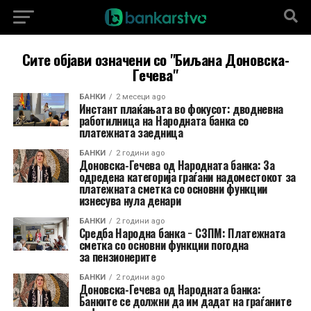
Сите објави означени со "Биљана Доновска-
Гечева"
БАНКИ
2 месеци ago
Инстант плаќањата во фокусот: дводневна
работилница на Народната банка со
платежната заедница
БАНКИ
2 години ago
Доновска-Гечева од Народната банка: За
одредена категорија граѓани надоместокот за
платежната сметка со основни функции
изнесува нула денари
БАНКИ
2 години ago
Средба Народна банка − СЗПМ: Платежната
сметка со основни функции погодна
зa пензионерите
БАНКИ
2 години ago
Доновска-Гечева од Народната банка:
Банките се должни да им дадат на граѓаните