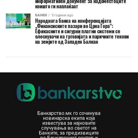
информативен документ за надоместоците
коишто ги наплаќаат
БАНКИ
3 години ago
Народната банка на конференцијата
„Финансиските пазари во Црна Гора“:
Ефикасните и сигурни платни системи се
олеснувачи на трговијата и паричните текови
на земјите од Западен Балкан
Банкарство.мк го сочинува
новинарска екипа која
известува за најновите
случувања во светот на
Банките, за предизвиците
во Банкарскиот сектор и