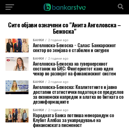
Сите објави означени со "Анита Ангеловска –
Бежоска"
БАНКИ
2 години ago
Ангеловска-Бежоска − Салас: Банкарскиот
сектор во земјава е стабилен и сигурен
БАНКИ
2 години ago
Ангеловска-Бежоска на гувернерскиот
состанок на БИС: Финтернетот како иден
чекор во развојот на финансискиот систем
БАНКИ
2 години ago
Ангеловска-Бежоска: Квалитетните и јавно
достапни статистички податоци се предуслов
за економски напредок и алатка во битката со
дезинформациите
БАНКИ
2 години ago
Народната банка потпиша меморандум со
Клубот Алпбах за унапредување на
финансиската писменост