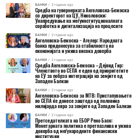
БАНКИ
2 години ago
Средба на гувернерката Ангеловска-Бежоска
со директорот на ЦУ, Николовски:
Унапредување на меѓуинституционалната
соработка и дигитализација на процесите
БАНКИ
2 години ago
Ангеловска-Бежоска − Агелер: Народната
банка придонесува за стабилноста на
економијата и ужива висока доверба
БАНКИ
2 години ago
Средба Ангеловска-Бежоска –Дејвид Гир:
Членството во СЕПА е еден од приоритетите
на ЕУ за побрза интеграција на земјите од
Западен Балкан
БАНКИ
2 години ago
Ангеловска-Бежоска за МТВ: Пристапувањето
во СЕПА ќе донесе заштеда од половина
милијарда евра за земјите од Западен Балкан
БАНКИ
2 години ago
Претседателката на ЕБОР Ренo Басо:
Монетарната политика е претпазлива и ужива
доверба од меѓународните финансиски
институции