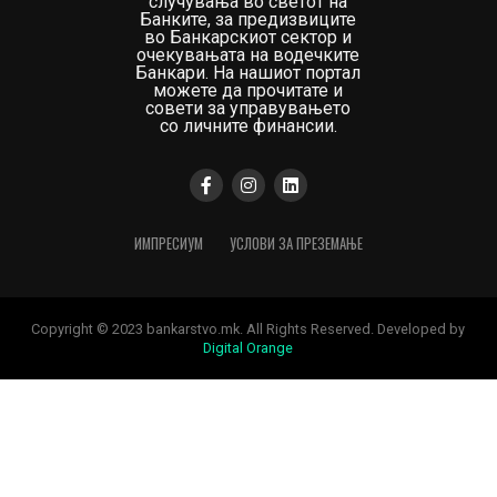
случувања во светот на
Банките, за предизвиците
во Банкарскиот сектор и
очекувањата на водечките
Банкари. На нашиот портал
можете да прочитате и
совети за управувањето
со личните финансии.
ИМПРЕСИУМ
УСЛОВИ ЗА ПРЕЗЕМАЊЕ
Copyright © 2023 bankarstvo.mk. All Rights Reserved. Developed by
Digital Orange