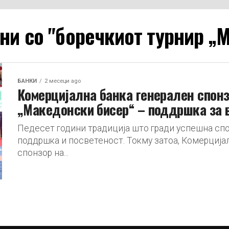
ени со "боречкиот турнир „
БАНКИ
2 месеци ago
Комерцијална банка генерален спонз
„Македонски бисер“ – поддршка за в
Педесет години традиција што гради успешна спо
поддршка и посветеност. Токму затоа, Комерција
спонзор на...