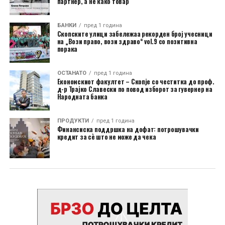
партнер, а не како товар
БАНКИ
пред 1 година
Скопските улици забележаа рекорден број учесници
на „Вози право, вози здраво“ vol.9 со позитивна
порака
ОСТАНАТО
пред 1 година
Економскиот факултет – Скопје со честитка до проф.
д-р Трајко Славески по повод изборот за гувернер на
Народната банка
ПРОДУКТИ
пред 1 година
Финансиска поддршка на дофат: потрошувачки
кредит за сè што не може да чека