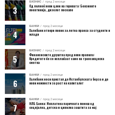
БИЗНИС
пред 2 месеци
Од полноќ нови цени на горивата: Бензините
поевтинија, дизелот поскапе
БАНКИ
пред 2 месеци
Халкбанк отвори повик за летна пракса за студенти и
млади
БИЗНИС
пред 2 месеци
Финансиските друштва пред нови правила:
Кредитите ќе се исплаќаат само на трансакциска
сметка
БАНКИ
пред 2 месеци
Халкбанк носи пристап до Истанбулската берза и до
нови можности за раст на капиталот
БАНКИ
пред 2 месеци
НЛБ Банка: Исплатена паричната помош од
социјална, детска и цивилна заштита за мај