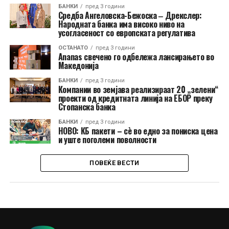
БАНКИ
пред 3 години
Средба Ангеловска-Бежоска ‒ Дрекслер:
Народната банка има високо ниво на
усогласеност со европската регулатива
ОСТАНАТО
пред 3 години
Ananas свечено го одбележа лансирањето во
Македонија
БАНКИ
пред 3 години
Компании во земјава реализираат 20 „зелени“
проекти од кредитната линија на ЕБОР преку
Стопанска банка
БАНКИ
пред 3 години
НОВО: КБ пакети – сѐ во едно за пониска цена
и уште поголеми поволности
ПОВЕЌЕ ВЕСТИ