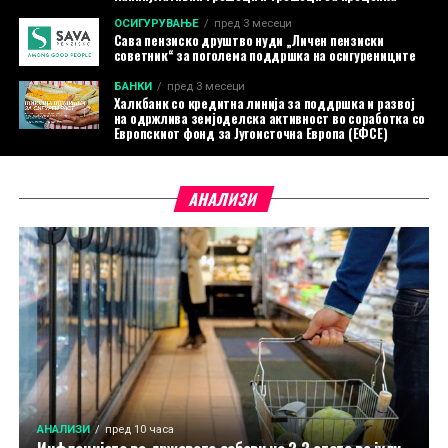
ОСИГУРУВАЊЕ
пред 3 месеци
Сава пензиско друштво нуди „Личен пензиски
советник“ за поголема поддршка на осигурениците
БАНКИ
пред 3 месеци
Халкбанк со кредитна линија за поддршка и развој
на одржлива земјоделска активност во соработка со
Европскиот фонд за Југоисточна Европа (ЕФСЕ)
АНАЛИЗИ
АНАЛИЗИ
пред 10 часа