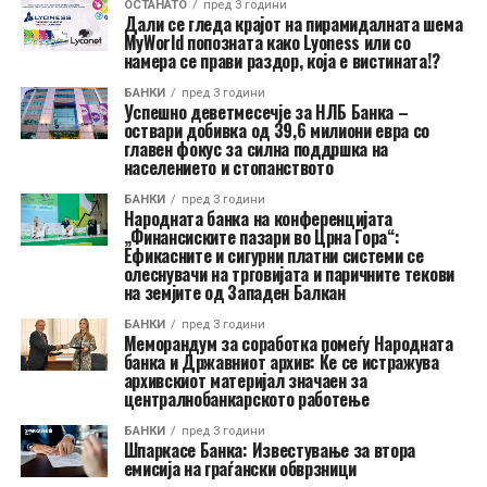
ОСТАНАТО
пред 3 години
Дали се гледа крајот на пирамидалната шема
MyWorld попозната како Lyoness или со
намера се прави раздор, која е вистината!?
БАНКИ
пред 3 години
Успешно деветмесечје за НЛБ Банка –
оствари добивка од 39,6 милиони евра со
главен фокус за силна поддршка на
населението и стопанството
БАНКИ
пред 3 години
Народната банка на конференцијата
„Финансиските пазари во Црна Гора“:
Ефикасните и сигурни платни системи се
олеснувачи на трговијата и паричните текови
на земјите од Западен Балкан
БАНКИ
пред 3 години
Меморандум за соработка помеѓу Народната
банка и Државниот архив: Ќе се истражува
архивскиот материјал значаен за
централнобанкарското работење
БАНКИ
пред 3 години
Шпаркасе Банка: Известување за втора
емисија на граѓански обврзници