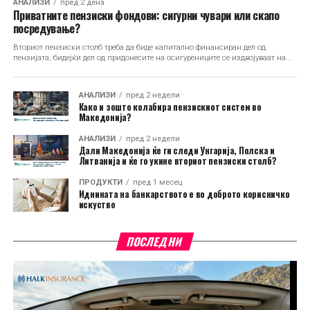
АНАЛИЗИ
пред 2 дена
Приватните пензиски фондови: сигурни чувари или скапо
посредување?
Вториот пензиски столб треба да биде капитално финансиран дел од
пензијата, бидејќи дел од придонесите на осигурениците се издвојуваат на...
АНАЛИЗИ
пред 2 недели
Како и зошто колабира пензискиот систем во
Македонија?
АНАЛИЗИ
пред 2 недели
Дали Македонија ќе ги следи Унгарија, Полска и
Литванија и ќе го укине вториот пензиски столб?
ПРОДУКТИ
пред 1 месец
Иднината на банкарството е во доброто корисничко
искуство
ПОСЛЕДНИ