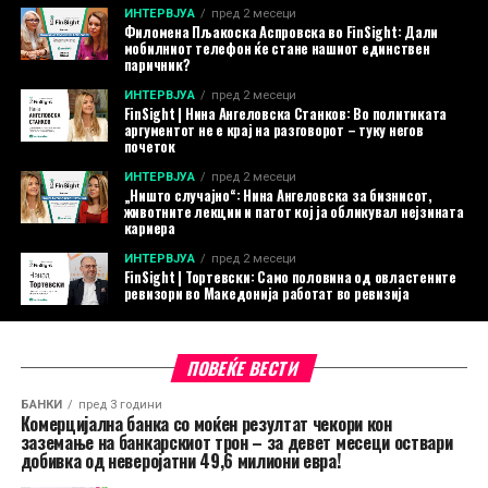
ИНТЕРВЈУА
пред 2 месеци
Филомена Пљакоска Аспровска во FinSight: Дали
мобилниот телефон ќе стане нашиот единствен
паричник?
ИНТЕРВЈУА
пред 2 месеци
FinSight | Нина Ангеловска Станков: Во политиката
аргументот не е крај на разговорот – туку негов
почеток
ИНТЕРВЈУА
пред 2 месеци
„Ништо случајно“: Нина Ангеловска за бизнисот,
животните лекции и патот кој ја обликувал нејзината
кариера
ИНТЕРВЈУА
пред 2 месеци
FinSight | Тортевски: Само половина од овластените
ревизори во Македонија работат во ревизија
ПОВЕЌЕ ВЕСТИ
БАНКИ
пред 3 години
Комерцијална банка со моќен резултат чекори кон
заземање на банкарскиот трон – за девет месеци оствари
добивка од неверојатни 49,6 милиони евра!