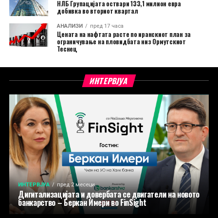
НЛБ Групацијата оствари 133,1 милион евра
добивка во вториот квартал
АНАЛИЗИ
пред 17 часа
Цената на нафтата расте по иранскиот план за
ограничување на пловидбата низ Ормутскиот
Теснец
ИНТЕРВЈУА
ИНТЕРВЈУА
пред 2 месеци
Дигитализацијата и довербата се двигатели на новото
банкарство – Беркан Имери во FinSight