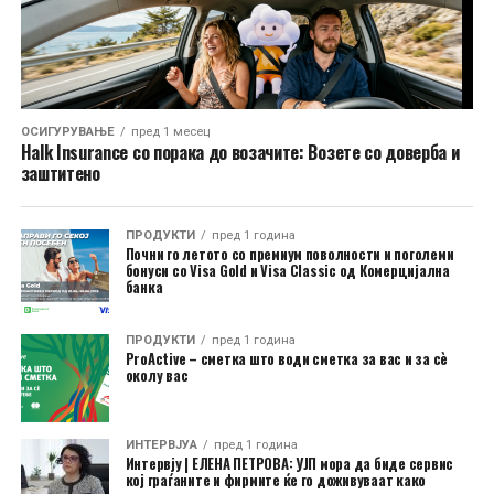
ОСИГУРУВАЊЕ
пред 1 месец
Halk Insurance со порака до возачите: Возете со доверба и
заштитено
ПРОДУКТИ
пред 1 година
Почни го летото со премиум поволности и поголеми
бонуси со Visa Gold и Visa Classic од Комерцијална
банка
ПРОДУКТИ
пред 1 година
ProActive – сметка што води сметка за вас и за сѐ
околу вас
ИНТЕРВЈУА
пред 1 година
Интервју | ЕЛЕНА ПЕТРОВА: УЈП мора да биде сервис
кој граѓаните и фирмите ќе го доживуваат како