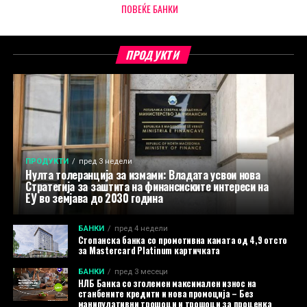
ПОВЕЌЕ БАНКИ
ПРОДУКТИ
ПРОДУКТИ
пред 3 недели
Нулта толеранција за измами: Владата усвои нова
Стратегија за заштита на финансиските интереси на
ЕУ во земјава до 2030 година
БАНКИ
пред 4 недели
Стопанска банка со промотивна камата од 4,9 отсто
за Mastercard Platinum картичката
БАНКИ
пред 3 месеци
НЛБ Банка со зголемен максимален износ на
станбените кредити и нова промоција – Без
манипулативни трошоци и трошоци за проценка