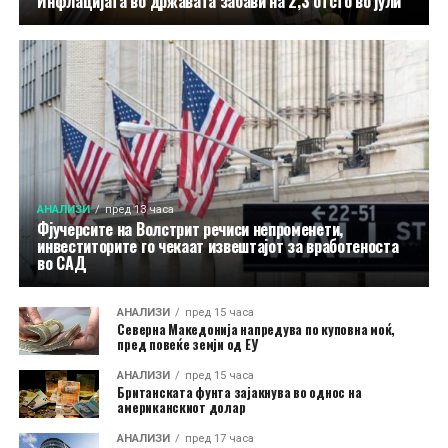
Инфлацијата во државата забави на 2,3 отсто во јули
АНАЛИЗИ
пред 13 часа
Фјучерсите на Волстрит речиси непроменети,
инвеститорите го чекаат извештајот за вработеноста
во САД
АНАЛИЗИ
пред 15 часа
Северна Македонија напредува по куповна моќ,
пред повеќе земји од ЕУ
АНАЛИЗИ
пред 15 часа
Британската фунта зајакнува во однос на
американскиот долар
АНАЛИЗИ
пред 17 часа