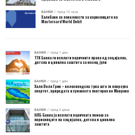
БАНКИ
пред 15 часа
Халкбанк со поволности за корисниците на
Mastercard World Debit
БАНКИ
пред 1 ден
ТТК Банка ги исплати паричните права од социјална,
детска и цивилна заштита за месец јули
БАНКИ
пред 1 ден
Халк Вело Грин – велосипедска трка што ги поврзува
спортот, природата и хуманоста повторно во Маврово
БАНКИ
пред 2 дена
НЛБ Банка ја исплати паричната помош за
корисниците на социјална, детска и цивилна
заштита