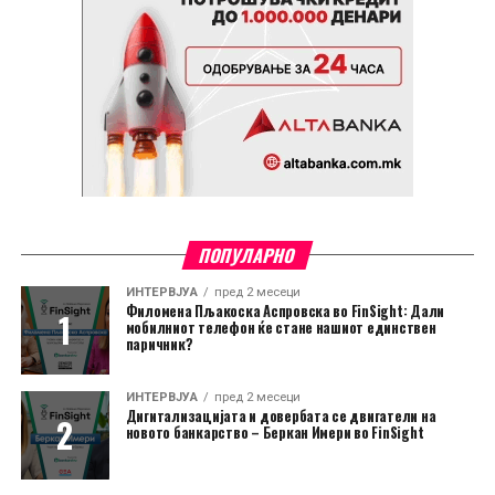
ПОПУЛАРНО
ИНТЕРВЈУА
пред 2 месеци
Филомена Пљакоска Аспровска во FinSight: Дали
мобилниот телефон ќе стане нашиот единствен
паричник?
ИНТЕРВЈУА
пред 2 месеци
Дигитализацијата и довербата се двигатели на
новото банкарство – Беркан Имери во FinSight