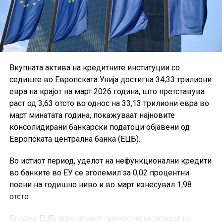
Вкупната актива на кредитните институции со
седиште во Европската Унија достигна 34,33 трилиони
евра на крајот на март 2026 година, што претставува
раст од 3,63 отсто во однос на 33,13 трилиони евра во
март минатата година, покажуваат најновите
консолидирани банкарски податоци објавени од
Европската централна банка (ЕЦБ).
Во истиот период, уделот на нефункционални кредити
во банките во ЕУ се зголемил за 0,02 процентни
поени на годишно ниво и во март изнесувал 1,98
отсто.
Според ЕЦБ, агрегатниот принос на капиталот на