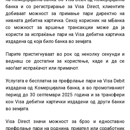
банка и со регистрирање за Visa Direct, клиентите
добиваат можност за примање пари директно на
нивната дебитна картичка. Секој корисник на мБанка
со можност за вршење трансакции може да ја
користи за испраќање пари на Visa дебитна картичка
издадена од која било банка во земјата.
Парите пристигнуваат во рок од неколку секунди и
веднаш се достапни за користење, каде и да се
наоѓаат испраќачот или примачот.
Услугата е бесплатна за префрлање пари на Visa Debit
издадена од Комерцијална банка, а во промотивниот
период до 30 септември 2025 година и за трансфери
кон Visa дебитни картички издадени од други банки
во земјата.
Visa Direct значи можност за брзо и едноставно
префрлање пари на роднина, пријател или соработник