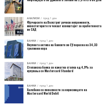
АНАЛИЗИ
пред 1 ден
Фјучерсите на Волстрит речиси непроменети,
инвеститорите го чекаат извештајот за вработеноста
во САД
БАНКИ
пред 1 ден
Вкупната актива на банките во ЕУ порасна на 34,33
трилиони евра
БАНКИ
пред 1 ден
Стопанска банка со каматна стапка од 4,9% за
купувања со Mastercard Standard
БАНКИ
пред 1 ден
Халкбанк со поволности за корисниците на
Mastercard World Debit