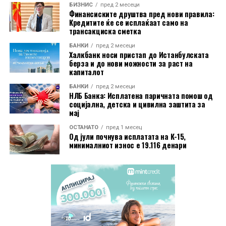
Во пакетот е вклучена и асистенција на пат за Европа
БИЗНИС
пред 2 месеци
преку Халк Осигурување.
Финансиските друштва пред нови правила:
Кредитите ќе се исплаќаат само на
трансакциска сметка
Дополнително, корисниците имаат бесплатно
БАНКИ
пред 2 месеци
електронско и мобилно банкарство, бесплатно СМС
Халкбанк носи пристап до Истанбулската
информирање, како и можност за повлекување
берза и до нови можности за раст на
капиталот
готовина без надомест од сите банкомати во земјата.
БАНКИ
пред 2 месеци
Со овие поволности, Mastercard World Debit е
НЛБ Банка: Исплатена паричната помош од
социјална, детска и цивилна заштита за
насочена кон корисници кои бараат дополнителни
мај
услуги при патување, но и поедноставно секојдневно
ОСТАНАТО
пред 1 месец
банкарско работење.
Од јули почнува исплатата на К-15,
минималниот износ е 19.116 денари