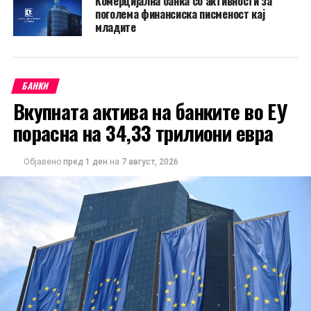
Комерцијална банка со активности за
поголема финансиска писменост кај
младите
БАНКИ
Вкупната актива на банките во ЕУ
порасна на 34,33 трилиони евра
Објавено
пред 1 ден
на
7 август, 2026