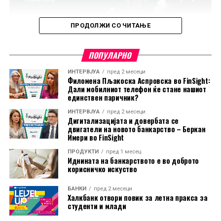
ПРОДОЛЖИ СО ЧИТАЊЕ
ПОПУЛАРНО
ИНТЕРВЈУА
пред 2 месеци
Филомена Пљакоска Аспровска во FinSight:
Дали мобилниот телефон ќе стане нашиот
единствен паричник?
ИНТЕРВЈУА
пред 2 месеци
Дигитализацијата и довербата се
двигатели на новото банкарство – Беркан
Имери во FinSight
ПРОДУКТИ
пред 1 месец
Иднината на банкарството е во доброто
корисничко искуство
БАНКИ
пред 2 месеци
Халкбанк отвори повик за летна пракса за
студенти и млади