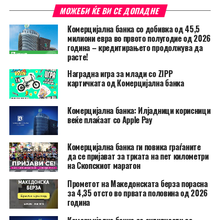
МОЖЕБИ ЌЕ ВИ СЕ ДОПАДНЕ
Комерцијална банка со добивка од 45,5
милиони евра во првото полугодие од 2026
година – кредитирањето продолжува да
расте!
Наградна игра за млади со ZIPP
картичката од Комерцијална банка
Комерцијална банка: Илјадници корисници
веќе плаќаат со Apple Pay
Комерцијална банка ги повика граѓаните
да се пријават за трката на пет километри
на Скопскиот маратон
Прометот на Македонската берза порасна
за 4,35 отсто во првата половина од 2026
година