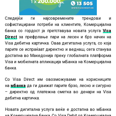
Следејќи ги најсовремените трендови и
софистицирани потреби на клиентите, Комерцијална
банка со гордост ја претставува новата услуга
Visa
Direct
за префрлање пари на лесен и брз начин на
Visa дебитна картичка. Оваа дигитална услуга, со која
парите се испраќаат директно и веднаш, сега станува
достапна во Македонија преку глобалната платформа
Visa и мобилната апликација мБанка на Комерцијална
банка.
Со Visa Direct им овозможуваме на корисниците
на
мБанка
да ги движат парите брзо, лесно и сигурно
– директно од платежна сметка во денари на Visa
дебитна картичка.
Новата дигитална услуга веќе е достапна во мБанка
на Комерцијална банка. Со Visa Debit од Комерцијална