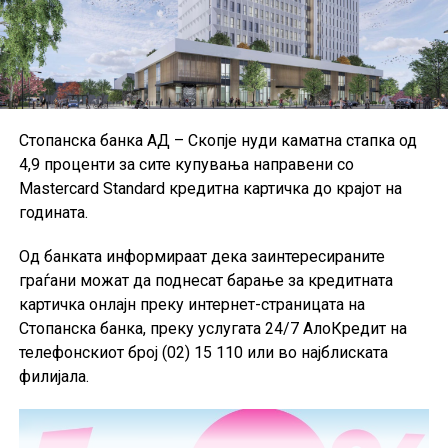
финансиско известување и техничките стандарди на
Европската банкарска управа, иако дел од малите и
средните институции користат национални
сметководствени стандарди.
Поради недостапност на податоците за Данска за
Стопанска банка АД – Скопје нуди каматна стапка од
првиот квартал од 2026 година, при пресметката на
4,9 проценти за сите купувања направени со
агрегатните податоци за ЕУ биле користени
Mastercard Standard кредитна картичка до крајот на
податоците од четвртиот квартал од 2025 година, а кај
годината.
одредени показатели и податоци од првиот квартал
од 2025 година.
Од банката информираат дека заинтересираните
граѓани можат да поднесат барање за кредитната
картичка онлајн преку интернет-страницата на
Стопанска банка, преку услугата 24/7 АлоКредит на
телефонскиот број (02) 15 110 или во најблиската
филијала.