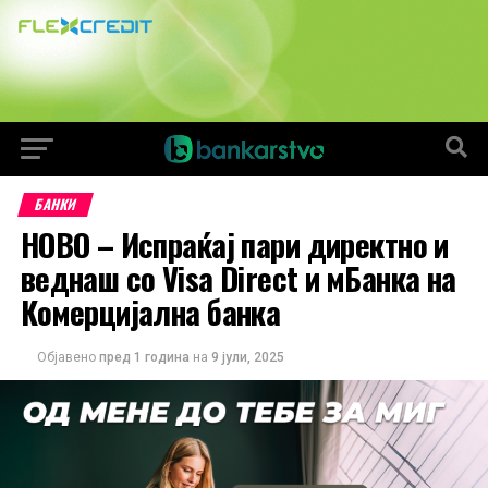
БАНКИ
НОВО – Испраќај пари директно и
веднаш со Visa Direct и мБанка на
Комерцијална банка
Објавено
пред 1 година
на
9 јули, 2025