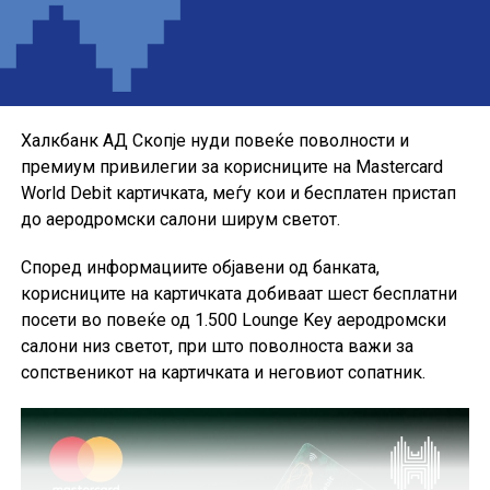
Понудата е наменета за корисниците кои сакаат да ги
користат можностите на кредитната картичка за
своите секојдневни и летни купувања, со промотивна
каматна стапка до крајот на годината.
Халкбанк АД Скопје нуди повеќе поволности и
премиум привилегии за корисниците на Mastercard
World Debit картичката, меѓу кои и бесплатен пристап
до аеродромски салони ширум светот.
Според информациите објавени од банката,
корисниците на картичката добиваат шест бесплатни
посети во повеќе од 1.500 Lounge Key аеродромски
салони низ светот, при што поволноста важи за
сопственикот на картичката и неговиот сопатник.