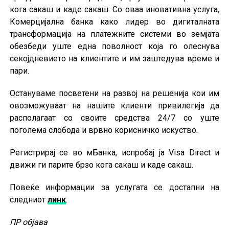
кога сакаш и каде сакаш. Со оваа иновативна услуга,
Комерцијална банка како лидер во дигиталната
трансформација на платежните системи во земјата
обезбеди уште една поволност која го олеснува
секојдневието на клиентите и им заштедува време и
пари.
Остануваме посветени на развој на решенија кои им
овозможуваат на нашите клиенти привилегија да
располагаат со своите средства 24/7 со уште
поголема слобода и врвно корисничко искуство.
Регистрирај се во мБанка, испробај ја Visa Direct и
движи ги парите брзо кога сакаш и каде сакаш.
Повеќе информации за услугата се достапни на
следниот
линк
.
ПР објава