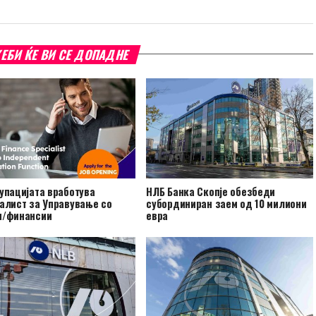
ЕБИ ЌЕ ВИ СЕ ДОПАДНЕ
упацијата вработува
НЛБ Банка Скопје обезбеди
алист за Управување со
субординиран заем од 10 милиони
и/финансии
евра