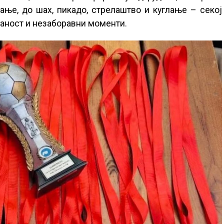
чање, до шах, пикадо, стрелаштво и куглање – секој
раност и незаборавни моменти.