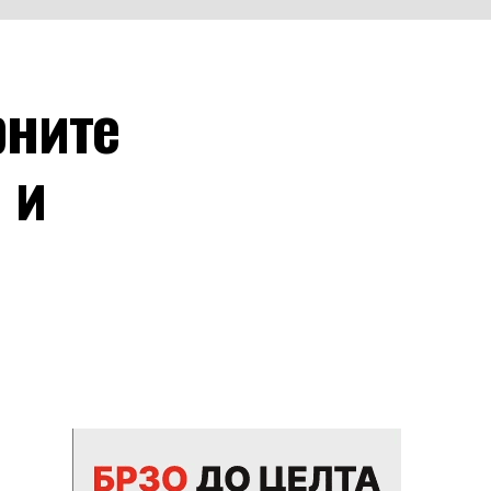
рните
 и