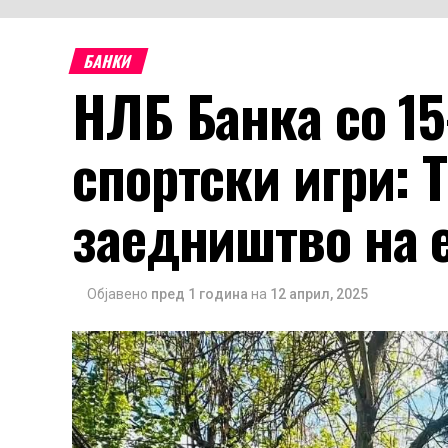
БАНКИ
НЛБ Банка со 15
спортски игри: Т
заедништво на 
Објавено
пред 1 година
на
12 април, 2025