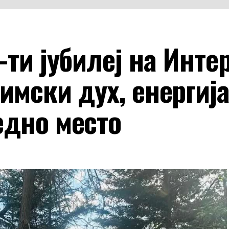
-ти јубилеј на Инте
имски дух, енергија
едно место