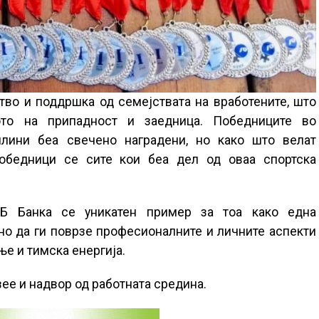
тво и поддршка од семејствата на вработените, што
ото на припадност и заедница. Победниците во
лини беа свечено наградени, но како што велат
победници се сите кои беа дел од оваа спортска
ЛБ Банка се уникатен пример за тоа како една
о да ги поврзе професионалните и личните аспекти
ње и тимска енергија.
ее и надвор од работната средина.