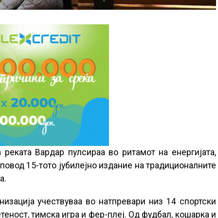
 реката Вардар пулсираа во ритамот на енергијата,
 повод 15-тото јубилејно издание на традиционалните
а.
низација учествуваа во натпревари низ 14 спортски
еност, тимска игра и фер-плеј. Од фудбал, кошарка и