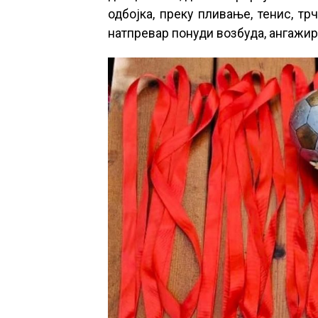
одбојка, преку пливање, тенис, тр
натпревар понуди возбуда, ангажи