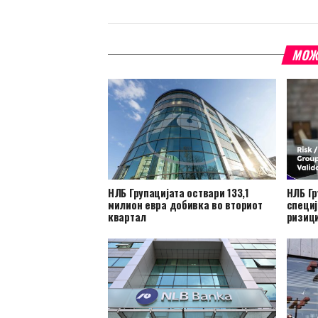
МОЖ
НЛБ Групацијата оствари 133,1
НЛБ Гр
милион евра добивка во вториот
специј
квартал
ризиц