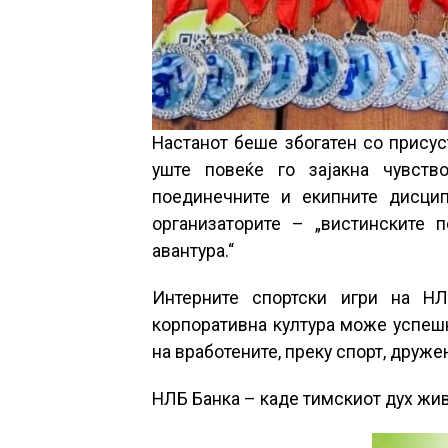
Настанот беше збогатен со присус
уште повеќе го зајакна чувств
поединечните и екипните дисцип
организаторите – „вистинските 
авантура.“
Интерните спортски игри на Н
корпоративна култура може успешн
на вработените, преку спорт, друже
НЛБ Банка – каде тимскиот дух жив