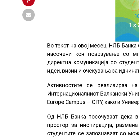
Во текот на овој месец, НЛБ Банка
насочени кон поврзување со мл
директна комуникација со студен
идеи, визии и очекувања за иднинат
Активностите се реализираа на
Интернационалниот Балкански Унив
Europe Campus – CITY, како и Униве
Од НЛБ Банка посочуваат дека в
простор за инспирација, размен
студентите се запознаваат со мож