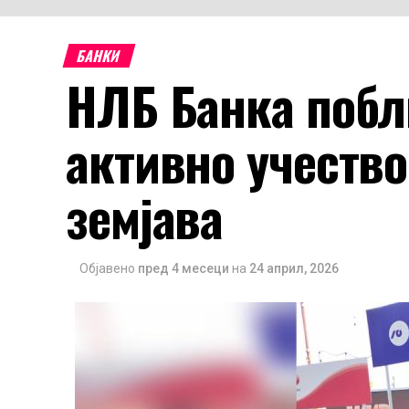
БАНКИ
НЛБ Банка побл
активно учество
земјава
Објавено
пред 4 месеци
на
24 април, 2026