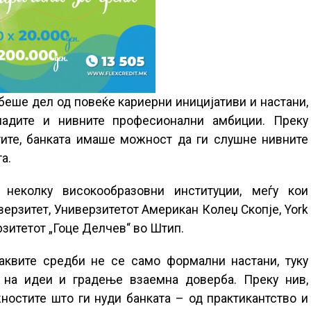
 беше дел од повеќе кариерни иницијативи и настани,
адите и нивните професионални амбиции. Преку
тите, банката имаше можност да ги слушне нивните
а.
 неколку високообразовни институции, меѓу кои
ерзитет, Универзитетот Американ Колеџ Скопје, York
рзитетот „Гоце Делчев“ во Штип.
аквите средби не се само формални настани, туку
а на идеи и градење взаемна доверба. Преку нив,
ностите што ги нуди банката – од практикантство и