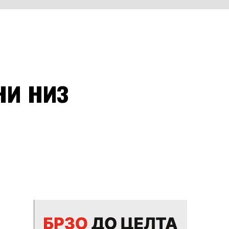
ни низ