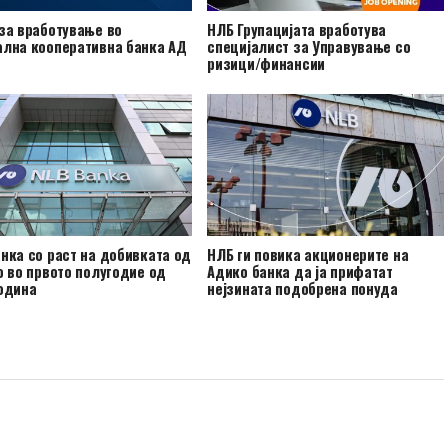
за вработување во
НЛБ Групацијата вработува
ална кооперативна банка АД
специјалист за Управување со
ризици/финансии
нка со раст на добивката од
НЛБ ги повика акционерите на
о во првото полугодие од
Адико банка да ја прифатат
одина
нејзината подобрена понуда