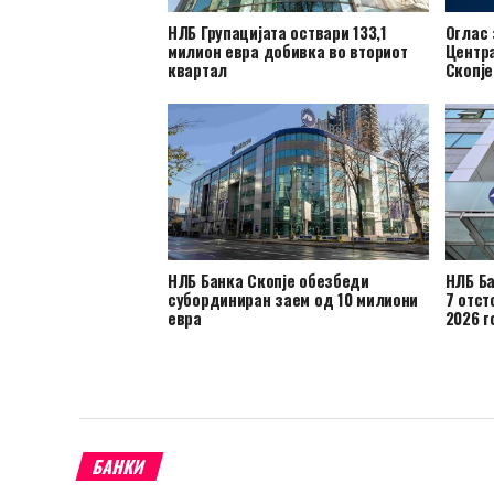
НЛБ Групацијата оствари 133,1
Оглас 
милион евра добивка во вториот
Центр
квартал
Скопје
НЛБ Банка Скопје обезбеди
НЛБ Ба
субординиран заем од 10 милиони
7 отст
евра
2026 г
БАНКИ