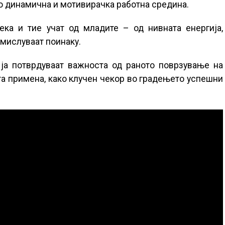
во динамична и мотивирачка работна средина.
ека и тие учат од младите – од нивната енергија,
мислуваат поинаку.
 ја потврдуваат важноста од раното поврзување на
а примена, како клучен чекор во градењето успешни