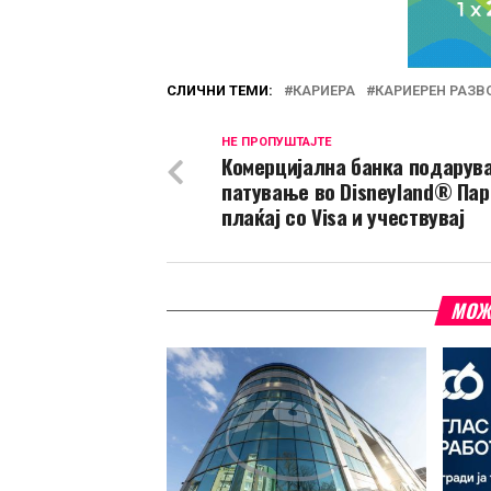
СЛИЧНИ ТЕМИ:
КАРИЕРА
КАРИЕРЕН РАЗВ
НЕ ПРОПУШТАЈТЕ
Комерцијална банка подарув
патување во Disneyland® Пар
плаќај со Visa и учествувај
МОЖ