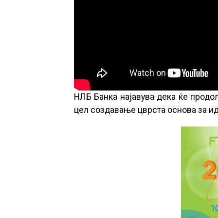
НЛБ Банка најавува дека ќе продо
цел создавање цврста основа за и