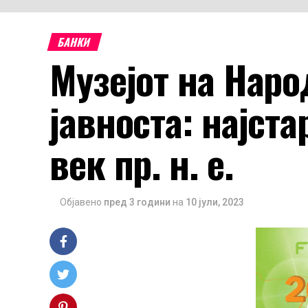
БАНКИ
Музејот на Наро
јавноста: најста
век пр. н. е.
Објавено
пред 3 години
на
10 јули, 2023