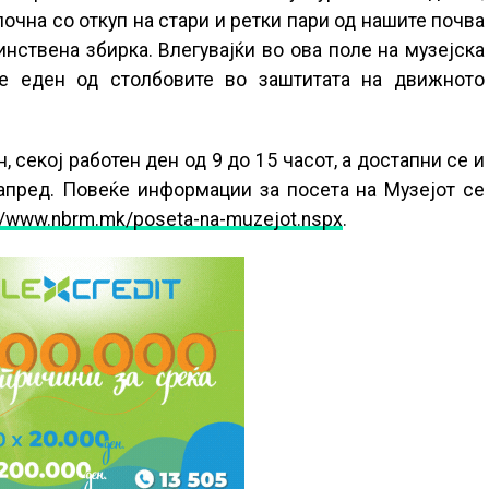
очна со откуп на стари и ретки пари од нашите почва
инствена збирка. Влегувајќи во ова поле на музејска
 е еден од столбовите во заштитата на движното
, секој работен ден од 9 до 15 часот, а достапни се и
апред. Повеќе информации за посета на Музејот се
://www.nbrm.mk/poseta-na-muzejot.nspx
.