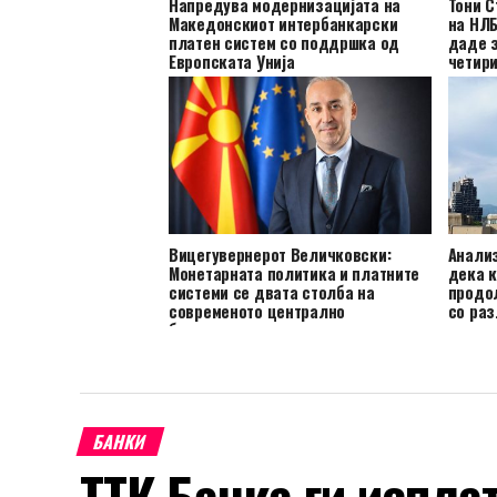
Напредува модернизацијата на
Тони С
Македонскиот интербанкарски
на НЛБ
платен систем со поддршка од
даде з
Европската Унија
четир
Вицегувернерот Величковски:
Анали
Монетарната политика и платните
дека к
системи се двата столба на
продо
современото централно
со раз
банкарство
компа
БАНКИ
ТТК Банка ги испла