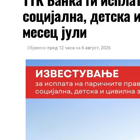
социјална, детска 
месец јули
Објавено
пред 12 часа
на
6 август, 2026