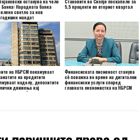
тојановски останува на чело
Становите во Скопје поскапеле за
 Банка: Народната банка
5,5 проценти во вториот квартал
елено светло за нов
игодишен мандат
зите на НБРСМ покажуваат
Финансиската писменост станува
аматите на кредитите
сè поважна во време на дигитални
лжуваат надолу, депозитите
финансиски услуги според
лични движења кај
главната економистка на НБРСМ
ниите и домаќинствата
ти паричните права од