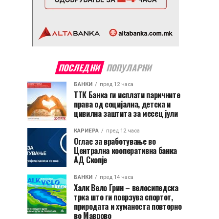
ПОСЛЕДНИ
ПОПУЛАРНИ
БАНКИ
пред 12 часа
ТТК Банка ги исплати паричните
права од социјална, детска и
цивилна заштита за месец јули
КАРИЕРА
пред 12 часа
Оглас за вработување во
Централна кооперативна банка
АД Скопје
БАНКИ
пред 14 часа
Халк Вело Грин – велосипедска
трка што ги поврзува спортот,
природата и хуманоста повторно
во Маврово