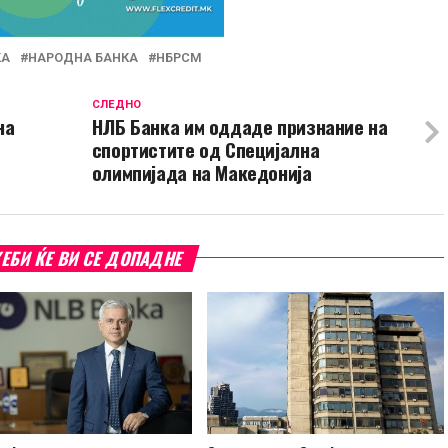
КА
НАРОДНА БАНКА
НБРСМ
СЛЕДНО
на
НЛБ Банка им оддаде признание на
спортистите од Специјална
олимпијада на Македонија
ЕБИ ЌЕ ВИ СЕ ДОПАДНЕ