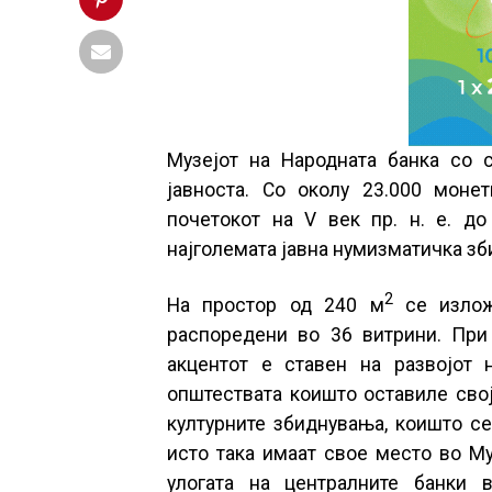
Музејот на Народната банка со с
јавноста. Со околу 23.000 моне
почетокот на V век пр. н. е. до
најголемата јавна нумизматичка зб
2
На простор од 240 м
се излож
распоредени во 36 витрини. При 
акцентот e ставен на развојот 
општествата коишто оставиле свој
културните збиднувања, коишто се
исто така имаат свое место во Му
улогата на централните банки в