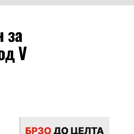
н за
од V