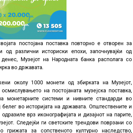
војата постојана поставка повторно е отворен за
ти од различни историски епохи, започнувајќи од
 денес, Музејот на Народната банка располага со
ирка во државата.
ени околу 1000 монети од збирката на Музејот,
осмислувањето на постојаната музејска поставка,
на монетарните системи и нивните стандарди во
 белег во историјата на државата. Општествените и
 одразиле врз иконографијата и дизајнот на парите,
зејот. Следејќи ги светските трендови поврзани со
о грижата за сопственото културно наследство,