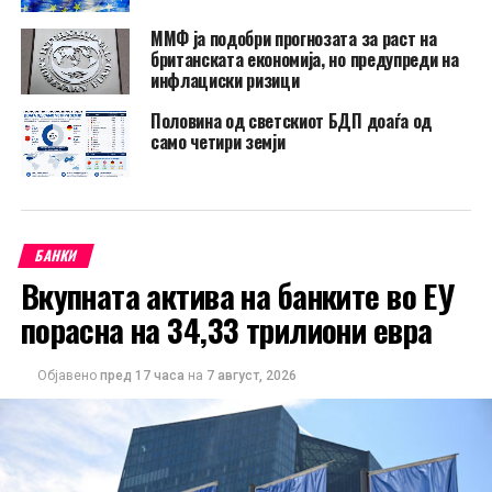
ММФ ја подобри прогнозата за раст на
британската економија, но предупреди на
инфлациски ризици
Половина од светскиот БДП доаѓа од
само четири земји
БАНКИ
Вкупната актива на банките во ЕУ
порасна на 34,33 трилиони евра
Објавено
пред 17 часа
на
7 август, 2026