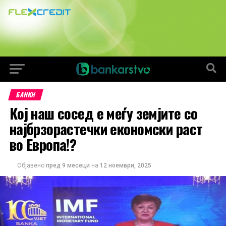
БАНКИ
Кој наш сосед е меѓу земјите со
најбрзорастечки економски раст
во Европа!?
Објавено
пред 9 месеци
на
12 ноември, 2025