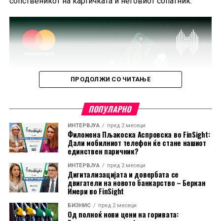
сопственикот на картичката и неговиот сопатник.
ПРОДОЛЖИ СО ЧИТАЊЕ
ПОПУЛАРНО
ИНТЕРВЈУА
пред 2 месеци
Филомена Пљакоска Аспровска во FinSight:
Дали мобилниот телефон ќе стане нашиот
единствен паричник?
ИНТЕРВЈУА
пред 2 месеци
Дигитализацијата и довербата се
двигатели на новото банкарство – Беркан
Имери во FinSight
БИЗНИС
пред 2 месеци
Од полноќ нови цени на горивата: