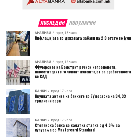
ПОСЛЕДНИ
ПОПУЛАРНИ
АНАЛИЗИ
пред 13 часа
Инфлацијата во државата забави на 2,3 отсто во јули
АНАЛИЗИ
пред 16 часа
Фјучерсите на Волстрит речиси непроменети,
инвеститорите го чекаат извештајот за вработеноста
во САД
БАНКИ
пред 17 часа
Вкупната актива на банките во ЕУ порасна на 34,33
трилиони евра
БАНКИ
пред 17 часа
Стопанска банка со каматна стапка од 4,9% за
купувања со Mastercard Standard