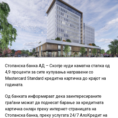
ликвидноста и финансирањето, квалитетот на
активата, капиталната адекватност и солвентноста.
ЕЦБ посочува дека повеќето институции ги
применуваат Меѓународните стандарди за
финансиско известување и техничките стандарди на
Европската банкарска управа, иако дел од малите и
средните институции користат национални
сметководствени стандарди.
Поради недостапност на податоците за Данска за
Стопанска банка АД – Скопје нуди каматна стапка од
првиот квартал од 2026 година, при пресметката на
4,9 проценти за сите купувања направени со
агрегатните податоци за ЕУ биле користени
Mastercard Standard кредитна картичка до крајот на
податоците од четвртиот квартал од 2025 година, а кај
годината.
одредени показатели и податоци од првиот квартал
од 2025 година.
Од банката информираат дека заинтересираните
граѓани можат да поднесат барање за кредитната
картичка онлајн преку интернет-страницата на
Стопанска банка, преку услугата 24/7 АлоКредит на