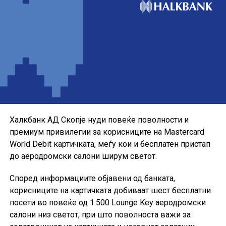
Понудата е наменета за корисниците кои сакаат да ги
користат можностите на кредитната картичка за
своите секојдневни и летни купувања, со промотивна
каматна стапка до крајот на годината.
Халкбанк АД Скопје нуди повеќе поволности и
премиум привилегии за корисниците на Mastercard
World Debit картичката, меѓу кои и бесплатен пристап
до аеродромски салони ширум светот.
Според информациите објавени од банката,
корисниците на картичката добиваат шест бесплатни
посети во повеќе од 1.500 Lounge Key аеродромски
салони низ светот, при што поволноста важи за