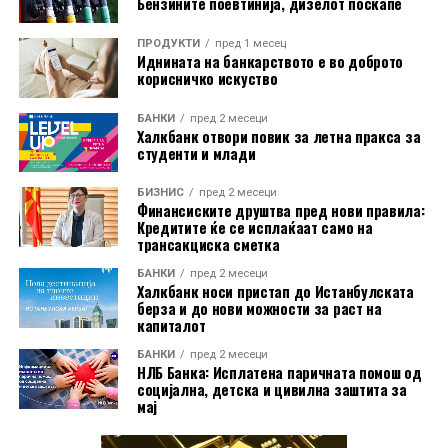
Бензините поевтинија, дизелот поскапе
ПРОДУКТИ
пред 1 месец
Иднината на банкарството е во доброто
корисничко искуство
Во пакетот е вклучена и асистенција на пат за Европа
БАНКИ
пред 2 месеци
преку Халк Осигурување.
Халкбанк отвори повик за летна пракса за
студенти и млади
Дополнително, корисниците имаат бесплатно
БИЗНИС
пред 2 месеци
електронско и мобилно банкарство, бесплатно СМС
Финансиските друштва пред нови правила:
Кредитите ќе се исплаќаат само на
информирање, како и можност за повлекување
трансакциска сметка
готовина без надомест од сите банкомати во земјата.
БАНКИ
пред 2 месеци
Халкбанк носи пристап до Истанбулската
Со овие поволности, Mastercard World Debit е
берза и до нови можности за раст на
насочена кон корисници кои бараат дополнителни
капиталот
услуги при патување, но и поедноставно секојдневно
БАНКИ
пред 2 месеци
банкарско работење.
НЛБ Банка: Исплатена паричната помош од
социјална, детска и цивилна заштита за
мај