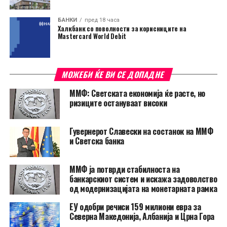
БАНКИ
пред 18 часа
Халкбанк со поволности за корисниците на
Mastercard World Debit
МОЖЕБИ ЌЕ ВИ СЕ ДОПАДНЕ
ММФ: Светската економија ќе расте, но
ризиците остануваат високи
Гувернерот Славески на состанок на ММФ
и Светска банка
ММФ ја потврди стабилноста на
банкарскиот систем и искажа задоволство
од модернизацијата на монетарната рамка
ЕУ одобри речиси 159 милиони евра за
Северна Македонија, Албанија и Црна Гора