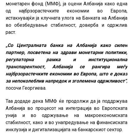
монетарен фонд (ММФ), ја оцени Албанија како една
од најбрзорастечките економии во Европа,
истакнувајќи ја клучната улога на Банката на Албанија
во обезбедување стабилност, доверба и одржлив
раст.
„Со Централната банка на Албанија како силен
партнер, посветена на здрави монетарни политики,
регулаторна рамка и институционална
транспарентност, Албанија се рангира меѓу
најбрзорастечките економии во Европа, што е доказ
за непоколеблив напредок и зголемена одржливост“
,
посочи Георгиева.
Таа додаде дека ММФ ќе продолжи да ја поддржува
Албанија во процесот на интеграција во Европската
унија и во одржување на макроекономската
стабилност, како и во унапредување на финансиската
инклузија и дигитализацијата на банкарскиот сектор.