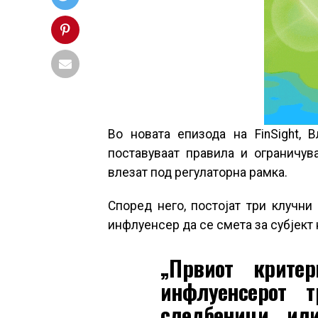
Во новата епизода на FinSight, 
поставуваат правила и ограничув
влезат под регулаторна рамка.
Според него, постојат три клучни
инфлуенсер да се смета за субјект 
„Првиот крите
инфлуенсерот 
следбеници или