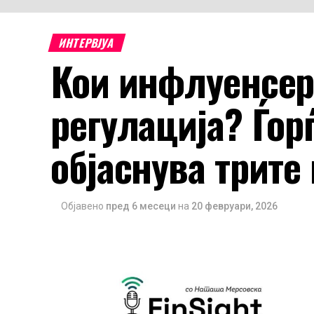
ИНТЕРВЈУА
Кои инфлуенсер
регулација? Ѓорѓ
објаснува трите
Објавено
пред 6 месеци
на
20 февруари, 2026