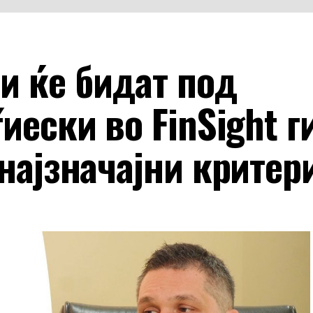
и ќе бидат под
иески во FinSight г
 најзначајни критер