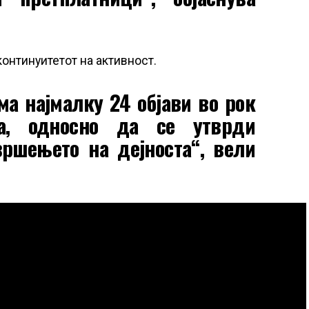
континуитетот на активност.
ма најмалку 24 објави во рок
а, односно да се утврди
вршењето на дејноста“, вели