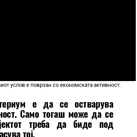
ниот услов е поврзан со економската активност.
итериум е да се остварува
ност. Само тогаш може да се
јектот треба да биде под
асува тој.