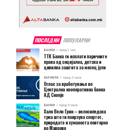
ПОСЛЕДНИ
ПОПУЛАРНИ
БАНКИ
пред 1 час
ТТК Банка ги исплати паричните
права од социјална, детска и
цивилна заштита за месец јули
КАРИЕРА
пред 2 часа
Оглас за вработување во
Централна кооперативна банка
АД Скопје
БАНКИ
пред 3 часа
Халк Вело Грин – велосипедска
трка што ги поврзува спортот,
природата и хуманоста повторно
во Маврово