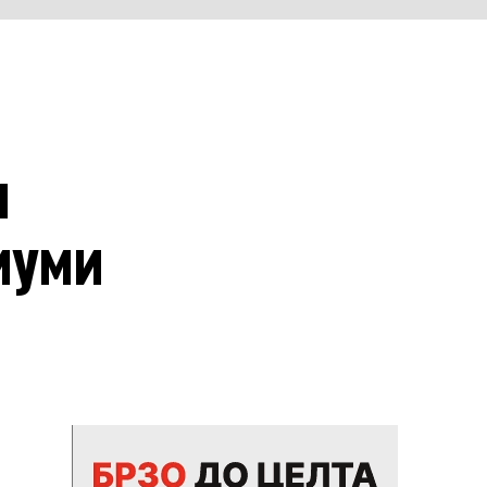
и
иуми