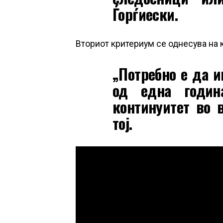
Ѓорѓиески.
Вториот критериум се однесува на 
„Потребно е да и
од една годин
континуитет во 
тој.