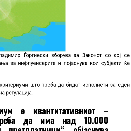
Владимир Ѓорѓиески зборува за Законот со кој се
ања за инфлуенсерите и појаснува кои субјекти ќе
 критериуми што треба да бидат исполнети за еден
на регулација.
риум е квантитативниот –
треба да има над 10.000
 претплатници“, објаснува