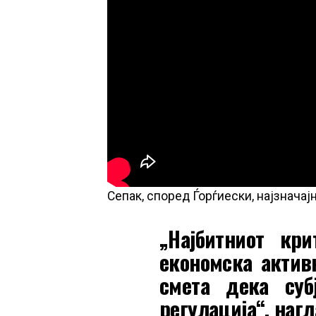
Сепак, според Ѓорѓиески, најзначај
„Најбитниот кр
економска актив
смета дека суб
регулација“, нагл