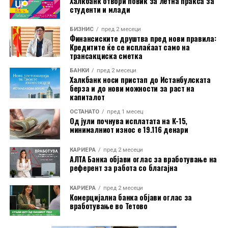
Халкбанк отвори повик за летна пракса за
раст изнесувал 8,8 отсто.
студенти и млади
На годишно ниво, најголем раст на производствените
БИЗНИС
пред 2 месеци
Финансиските друштва пред нови правила:
цени бил регистриран во Бугарија, од 18,2 отсто.
Кредитите ќе се исплаќаат само на
Следувале Романија со 14,3 отсто и Ирска со 11,4
трансакциска сметка
отсто. Луксембург бил единствената земја во која
БАНКИ
пред 2 месеци
цените биле пониски од пред една година, и тоа за 3,2
Халкбанк носи пристап до Истанбулската
берза и до нови можности за раст на
отсто.
капиталот
Индексот на производствените цени ги следи
ОСТАНАТО
пред 1 месец
Од јули почнува исплатата на К-15,
промените на продажните цени на производите на
минималниот износ е 19.116 денари
домашниот пазар при излезот од производството. Тој
не ги опфаќа увозните производи и не претставува
КАРИЕРА
пред 2 месеци
АЛТА Банка објави оглас за вработување на
индекс на потрошувачките цени што директно ги
референт за работа со благајна
плаќаат граѓаните.
КАРИЕРА
пред 2 месеци
Комерцијална банка објави оглас за
вработување во Тетово