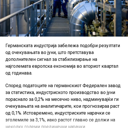
Германската индустрија забележа подобри резултати
од очекувањата во јуни, што претставува
дополнителен сигнал за стабилизирање на
најголемата европска економија во вториот квартал
од годинава.
Според податоците на германскиот Федерален завод
за статистика, индустриското производство во јуни
пораснало за 0,2% на месечно ниво, надминувајќи ги
очекувањата на аналитичарите, кои прогнозираа раст
од 0,1%. Истовремено, индустриските нарачки се
зголемиле за 3,1%, иако растот главно се должи на
неколку големи поединечни нарачки.