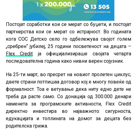
Постојат соработки кои се мерат со буџети, и постојат
партнерства кои се мерат со истрајност. Во годината
кога СОС Детско село го одбележува својот голем
„сребрен“ јубилеј, 25 години посветеност на децата –
Flex Credit
ја официјализираше својата четврта
последователна година како нивни верен сојузник.
На 25-ти март, во пресрет на новиот пролетен циклус,
двете страни потпишаа договор кој е многу повеќе од
формалност. Тоа е ветување дека ниту едно дете не
треба да расте само. Со донација од 300.000 денари
наменета за програмските активности, Flex Credit
директно инвестира во најважното: сигурноста,
едукацијата и топлината на домот за децата без
родителска грижа.