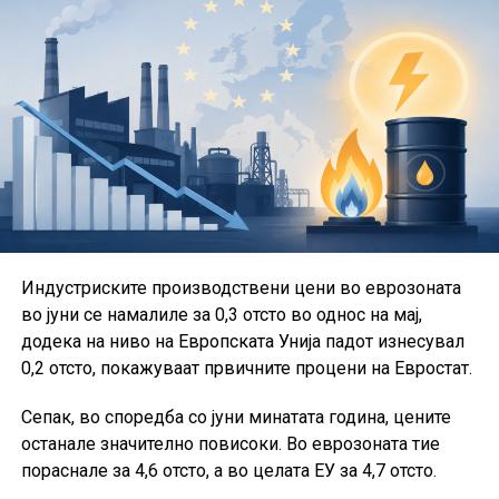
комората, ИКТ комората, Комората на
сметководители, финансии и даночни советници,
Туристичко-угостителската комора, Услужната
комора, ЕнергоКом, Комората на интегрирано
приватно здравство, Комората за трговија и
дистрибуција, Комората за индустрија и развој и
Комората за превенција, заштита од пожари и кризен
менаџмент.
Во рамки на Сојузот активно работат и групациите за
Индустриските производствени цени во еврозоната
проекти, за игри на среќа и за стартапи.
во јуни се намалиле за 0,3 отсто во однос на мај,
Од ССКМ посочуваат дека остануваат посветени на
додека на ниво на Европската Унија падот изнесувал
создавање современ и обединет коморски систем,
0,2 отсто, покажуваат првичните процени на Евростат.
кој ќе придонесува за подобрување на деловната
Сепак, во споредба со јуни минатата година, цените
клима, развој на претприемништвото и поголема
останале значително повисоки. Во еврозоната тие
конкурентност на македонските компании.
пораснале за 4,6 отсто, а во целата ЕУ за 4,7 отсто.