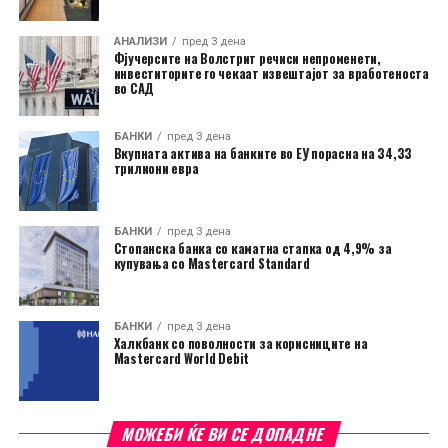
АНАЛИЗИ
пред 3 дена
Фјучерсите на Волстрит речиси непроменети,
инвеститорите го чекаат извештајот за вработеноста
во САД
БАНКИ
пред 3 дена
Вкупната актива на банките во ЕУ порасна на 34,33
трилиони евра
БАНКИ
пред 3 дена
Стопанска банка со каматна стапка од 4,9% за
купувања со Mastercard Standard
БАНКИ
пред 3 дена
Халкбанк со поволности за корисниците на
Mastercard World Debit
МОЖЕБИ ЌЕ ВИ СЕ ДОПАДНЕ