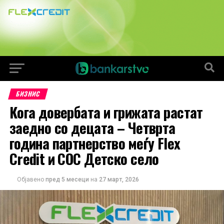
БИЗНИС
Кога довербата и грижата растат
заедно со децата – Четврта
година партнерство меѓу Flex
Credit и СОС Детско село
Објавено
пред 5 месеци
на
27 март, 2026