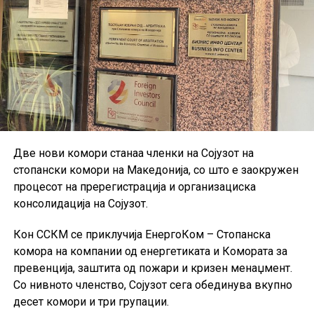
Две нови комори станаа членки на Сојузот на
стопански комори на Македонија, со што е заокружен
процесот на пререгистрација и организациска
консолидација на Сојузот.
Кон ССКМ се приклучија ЕнергоКом – Стопанска
комора на компании од енергетиката и Комората за
превенција, заштита од пожари и кризен менаџмент.
Со нивното членство, Сојузот сега обединува вкупно
десет комори и три групации.