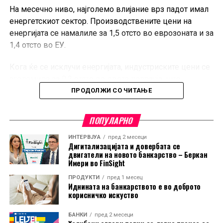
На месечно ниво, најголемо влијание врз падот имал
енергетскиот сектор. Производствените цени на
енергијата се намалиле за 1,5 отсто во еврозоната и за
1,4 отсто во ЕУ.
Кога ќе се исклучи енергијата, индустриските цени се
зголемиле за 0,2 отсто во двете подрачја, што
покажува дека поевтинувањето не било присутно во
ПРОДОЛЖИ СО ЧИТАЊЕ
сите индустриски категории.
ПОПУЛАРНО
Во еврозоната, цените на суровините, материјалите и
полупроизводите пораснале за 0,3 отсто, додека
ИНТЕРВЈУА
пред 2 месеци
Дигитализацијата и довербата се
капиталните и трајните потрошувачки добра
двигатели на новото банкарство – Беркан
поскапеле за по 0,2 отсто. Цените на нетрајните
Имери во FinSight
потрошувачки добра останале непроменети.
ПРОДУКТИ
пред 1 месец
Иднината на банкарството е во доброто
И покрај месечниот пад, цените на енергијата во ЕУ во
корисничко искуство
јуни биле за 10 отсто повисоки во споредба со истиот
БАНКИ
пред 2 месеци
месец минатата година. Во еврозоната годишниот