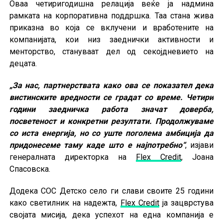
Оваа четиригодишна релација веќе ја надмина
рамката на корпоративна поддршка. Таа стана жива
приказна во која се вклучени и вработените на
компанијата, кои низ заеднички активности и
менторство, стануваат дел од секојдневието на
децата.
„За нас, партнерствата како ова се показател дека
вистинските вредности се градат со време. Четири
години заедничка работа значат доверба,
посветеност и конкретни резултати. Продолжуваме
со иста енергија, но со уште поголема амбиција да
придонесеме таму каде што е најпотребно“
, изјави
генералната директорка на
Flex Credit
, Јоана
Спасовска.
Додека СОС Детско село ги слави своите 25 години
како светилник на надежта,
Flex Credit
ја зацврстува
својата мисија, дека успехот на една компанија е