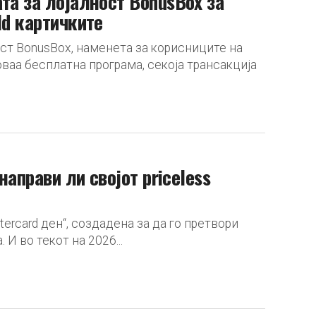
та за лојалност BonusBox за
ld картичките
ост BonusBox, наменета за корисниците на
 оваа бесплатна програма, секоја трансакција
направи ли својот priceless
tercard ден“, создадена за да го претвори
И во текот на 2026...