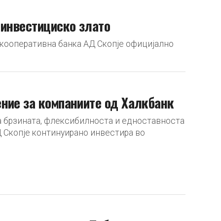
 инвестициско злато
 кооперативна банка АД Скопје официјално
ние за компаниите од Халкбанк
а брзината, флексибилноста и едноставноста
АД Скопје континуирано инвестира во