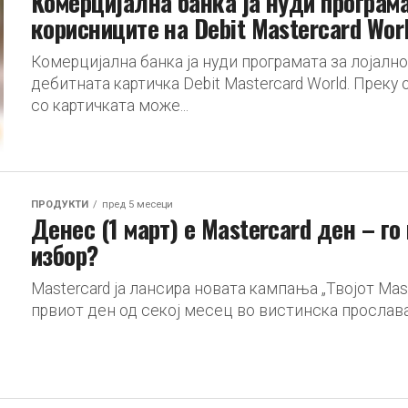
Комерцијална банка ја нуди програма
корисниците на Debit Mastercard Wor
Комерцијална банка ја нуди програмата за лојалн
дебитната картичка Debit Mastercard World. Преку
со картичката може...
ПРОДУКТИ
пред 5 месеци
Денес (1 март) е Mastercard ден – го 
избор?
Mastercard ја лансира новата кампања „Твојот Mas
првиот ден од секој месец во вистинска прослава. 