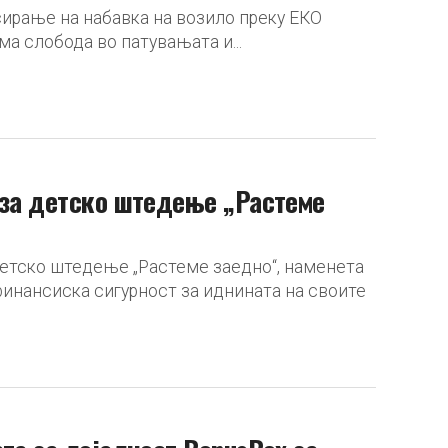
ирање на набавка на возило преку ЕКО
ма слобода во патувањата и...
 за детско штедење „Растеме
детско штедење „Растеме заедно“, наменета
финансиска сигурност за иднината на своите