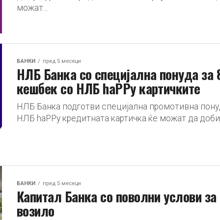
можат...
БАНКИ
пред 5 месеци
НЛБ Банка со специјална понуда за
кешбек со НЛБ haPPy картичките
НЛБ Банка подготви специјална промотивна понуда
НЛБ haPPy кредитната картичка ќе можат да добиј
БАНКИ
пред 5 месеци
Капитал Банка со поволни услови за
возило