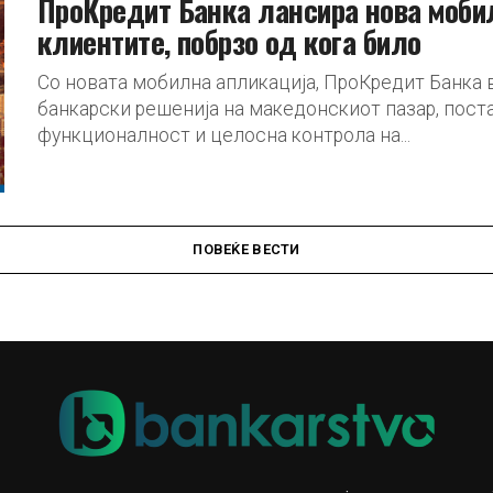
ПроКредит Банка лансира нова моби
клиентите, побрзо од кога било
Со новата мобилна апликација, ПроКредит Банка 
банкарски решенија на македонскиот пазар, поста
функционалност и целосна контрола на...
ПОВЕЌЕ ВЕСТИ