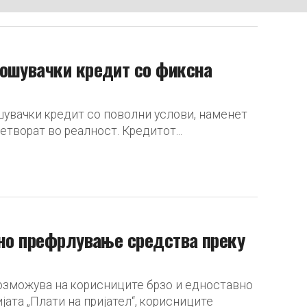
рошувачки кредит со фиксна
шувачки кредит со поволни услови, наменет
етворат во реалност. Кредитот...
вно префрлување средства преку
возможува на корисниците брзо и едноставно
јата „Плати на пријател“, корисниците