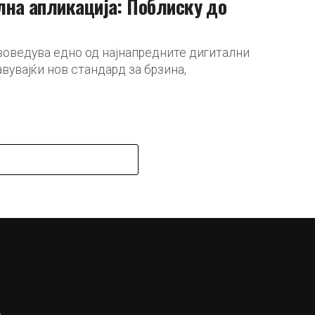
лна апликација: Поблиску до
воведува едно од најнапредните дигитални
вувајќи нов стандард за брзина,