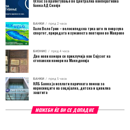
Оглас за вработување во Централна кооперативна
банка АД Скопје
БАНКИ
пред 2 часа
Халк Вело Грин – велосипедска трка што ги поврзува
спортот, природата и хуманоста повторно во Маврово
БИЗНИС
пред 4 часа
Две нови комори се приклучија кон Сојузот на
стопански комори на Македонија
БАНКИ
пред 5 часа
НЛБ Банка ја исплати паричната помош за
корисниците на социјална, детска и цивилна
заштита
МОЖЕБИ ЌЕ ВИ СЕ ДОПАДНЕ