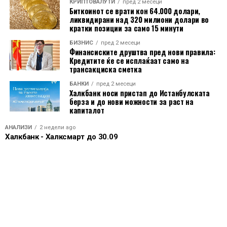
КРИПТОВАЛУТИ
пред 2 месеци
Биткоинот се врати кон 64.000 долари,
ликвидирани над 320 милиони долари во
кратки позиции за само 15 минути
БИЗНИС
пред 2 месеци
Финансиските друштва пред нови правила:
Кредитите ќе се исплаќаат само на
трансакциска сметка
БАНКИ
пред 2 месеци
Халкбанк носи пристап до Истанбулската
берза и до нови можности за раст на
капиталот
АНАЛИЗИ
2 недели ago
Халкбанк - Халксмарт до 30.09