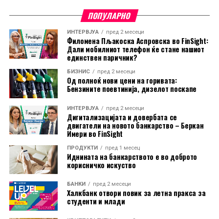
ПОПУЛАРНО
ИНТЕРВЈУА
пред 2 месеци
Филомена Пљакоска Аспровска во FinSight:
Дали мобилниот телефон ќе стане нашиот
единствен паричник?
БИЗНИС
пред 2 месеци
Од полноќ нови цени на горивата:
Бензините поевтинија, дизелот поскапе
ИНТЕРВЈУА
пред 2 месеци
Дигитализацијата и довербата се
двигатели на новото банкарство – Беркан
Имери во FinSight
ПРОДУКТИ
пред 1 месец
Иднината на банкарството е во доброто
корисничко искуство
БАНКИ
пред 2 месеци
Халкбанк отвори повик за летна пракса за
студенти и млади