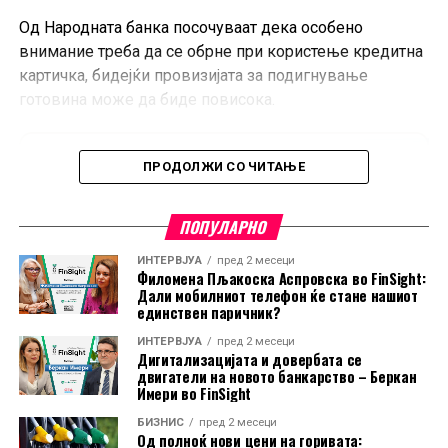
Од Народната банка посочуваат дека особено
внимание треба да се обрне при користење кредитна
картичка, бидејќи провизијата за подигнување
готовина може да биде повисока.
ПРОДОЛЖИ СО ЧИТАЊЕ
ПОПУЛАРНО
ИНТЕРВЈУА
пред 2 месеци
Филомена Пљакоска Аспровска во FinSight:
Дали мобилниот телефон ќе стане нашиот
единствен паричник?
ИНТЕРВЈУА
пред 2 месеци
Дигитализацијата и довербата се
двигатели на новото банкарство – Беркан
Имери во FinSight
БИЗНИС
пред 2 месеци
Од полноќ нови цени на горивата: