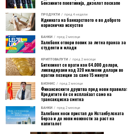
Бензините поевтинија, дизелот поскапе
ПРОДУКТИ
пред 4 недели
Иднината на банкарството е во доброто
корисничко искуство
Граѓаните се повикуваат навреме да ги проверат сите
БАНКИ
пред 2 месеци
услови и да го изберат најповолниот начин за
Халкбанк отвори повик за летна пракса за
користење на своите средства во странство, со цел
студенти и млади
да избегнат непотребни дополнителни трошоци.
КРИПТОВАЛУТИ
пред 2 месеци
Биткоинот се врати кон 64.000 долари,
ликвидирани над 320 милиони долари во
кратки позиции за само 15 минути
БИЗНИС
пред 2 месеци
Финансиските друштва пред нови правила:
Кредитите ќе се исплаќаат само на
трансакциска сметка
БАНКИ
пред 2 месеци
Халкбанк носи пристап до Истанбулската
берза и до нови можности за раст на
капиталот