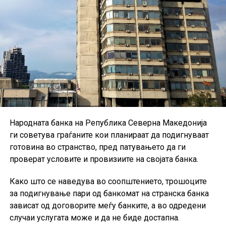
достапни на интернет-страницата на Стопанска банка.
Народната банка на Република Северна Македонија
ги советува граѓаните кои планираат да подигнуваат
готовина во странство, пред патувањето да ги
проверат условите и провизиите на својата банка.
Како што се наведува во соопштението, трошоците
за подигнување пари од банкомат на странска банка
зависат од договорите меѓу банките, а во одредени
случаи услугата може и да не биде достапна.