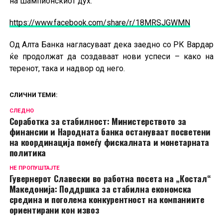
на шампионскиот дух.
https://www.facebook.com/share/r/18MRSJGWMN
Од Алта Банка нагласуваат дека заедно со РК Вардар
ќе продолжат да создаваат нови успеси – како на
теренот, така и надвор од него.
СЛИЧНИ ТЕМИ:
СЛЕДНО
Соработка за стабилност: Министерството за
финансии и Народната банка остануваат посветени
на координација помеѓу фискалната и монетарната
политика
НЕ ПРОПУШТАЈТЕ
Гувернерот Славески во работна посета на „Костал“
Македонија: Поддршка за стабилна економска
средина и поголема конкурентност на компаниите
ориентирани кон извоз