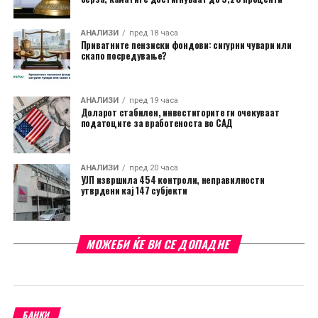
АНАЛИЗИ
пред 18 часа
Приватните пензиски фондови: сигурни чувари или
скапо посредување?
АНАЛИЗИ
пред 19 часа
Доларот стабилен, инвеститорите ги очекуваат
податоците за вработеноста во САД
АНАЛИЗИ
пред 20 часа
УЈП извршила 454 контроли, неправилности
утврдени кај 147 субјекти
МОЖЕБИ ЌЕ ВИ СЕ ДОПАДНЕ
БАНКИ