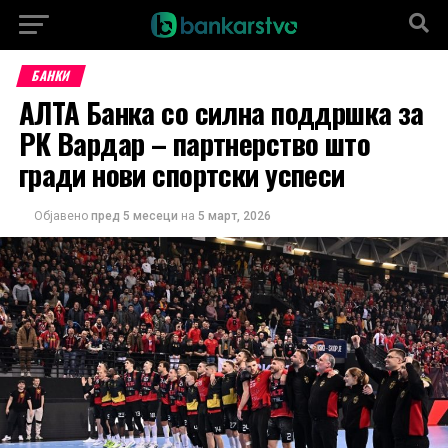
БАНКИ
АЛТА Банка со силна поддршка за
РК Вардар – партнерство што
гради нови спортски успеси
Објавено
пред 5 месеци
на
5 март, 2026