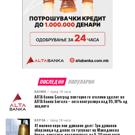
ПОСЛЕДНИ
ПОПУЛАРНИ
БАНКИ
пред 18 часа
АЛТА банка Белград повторно го зголеми уделот во
АЛТА банка Битола – сега контролира над 95,18% од
акциите
БЕРЗА
пред 18 часа
41 милион евра нов државен долг: Три државни
обврзници од денес се тргуваат на Македонска
берза, каматите достигнуваат до 5,20 проценти