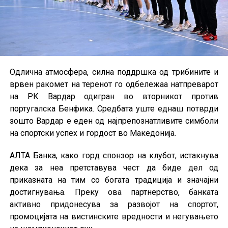
Одлична атмосфера, силна поддршка од трибините и
врвен ракомет на теренот го одбележаа натпреварот
на РК Вардар одигран во вторникот против
португалска Бенфика. Средбата уште еднаш потврди
зошто Вардар е еден од најпрепознатливите симболи
на спортски успех и гордост во Македонија.
АЛТА Банка, како горд спонзор на клубот, истакнува
дека за неа претставува чест да биде дел од
приказната на тим со богата традиција и значајни
достигнувања. Преку ова партнерство, банката
активно придонесува за развојот на спортот,
промоцијата на вистинските вредности и негувањето