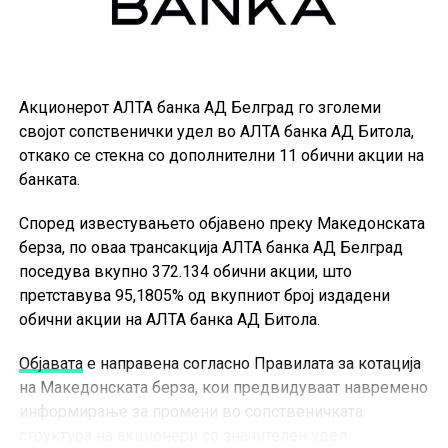
Акционерот АЛТА банка АД Белград го зголеми
својот сопственички удел во АЛТА банка АД Битола,
откако се стекна со дополнителни 11 обични акции на
банката.
Според известувањето објавено преку Македонската
берза, по оваа трансакција АЛТА банка АД Белград
поседува вкупно 372.134 обични акции, што
претставува 95,1805% од вкупниот број издадени
обични акции на АЛТА банка АД Битола.
Објавата
е направена согласно Правилата за котација
на Македонската берза, кои предвидуваат навремено
информирање за промени во сопственичката
структура на акционери со значителен удел.