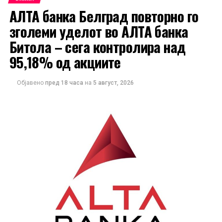
АЛТА банка Белград повторно го
зголеми уделот во АЛТА банка
Битола – сега контролира над
95,18% од акциите
Објавено
пред 18 часа
на
5 август, 2026