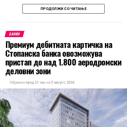
Со најновото зголемување на сопственоста, АЛТА
ПРОДОЛЖИ СО ЧИТАЊЕ
банка АД Белград дополнително ја зацврстува својата
позиција како доминантен акционер во АЛТА банка
АД Битола.
БАНКИ
Премиум дебитната картичка на
Стопанска банка овозможува
пристап до над 1.800 аеродромски
деловни зони
Објавено
пред 21 час
на
5 август, 2026