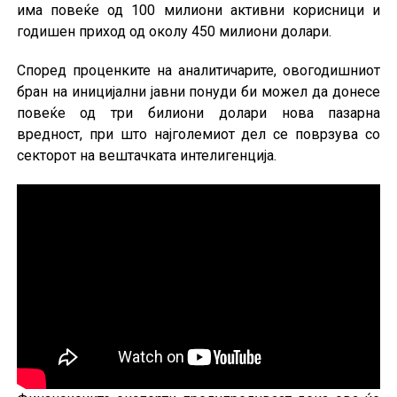
има повеќе од 100 милиони активни корисници и
годишен приход од околу 450 милиони долари.
Според проценките на аналитичарите, овогодишниот
бран на иницијални јавни понуди би можел да донесе
повеќе од три билиони долари нова пазарна
вредност, при што најголемиот дел се поврзува со
секторот на вештачката интелигенција.