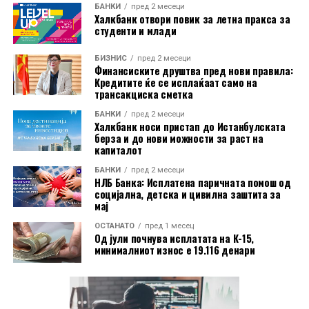
На годишно ниво, најголем раст на производствените
БАНКИ
пред 2 месеци
Халкбанк отвори повик за летна пракса за
цени бил регистриран во Бугарија, од 18,2 отсто.
студенти и млади
Следувале Романија со 14,3 отсто и Ирска со 11,4
отсто. Луксембург бил единствената земја во која
БИЗНИС
пред 2 месеци
цените биле пониски од пред една година, и тоа за 3,2
Финансиските друштва пред нови правила:
Кредитите ќе се исплаќаат само на
отсто.
трансакциска сметка
Индексот на производствените цени ги следи
БАНКИ
пред 2 месеци
Халкбанк носи пристап до Истанбулската
промените на продажните цени на производите на
берза и до нови можности за раст на
домашниот пазар при излезот од производството. Тој
капиталот
не ги опфаќа увозните производи и не претставува
БАНКИ
пред 2 месеци
НЛБ Банка: Исплатена паричната помош од
индекс на потрошувачките цени што директно ги
социјална, детска и цивилна заштита за
плаќаат граѓаните.
мај
ОСТАНАТО
пред 1 месец
Од јули почнува исплатата на К-15,
минималниот износ е 19.116 денари