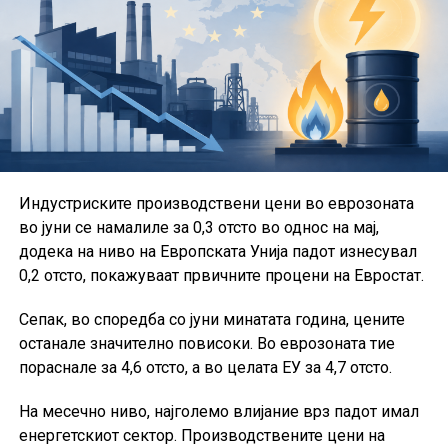
Туристичко-угостителската комора, Услужната
комора, ЕнергоКом, Комората на интегрирано
приватно здравство, Комората за трговија и
дистрибуција, Комората за индустрија и развој и
Комората за превенција, заштита од пожари и кризен
менаџмент.
Во рамки на Сојузот активно работат и групациите за
Индустриските производствени цени во еврозоната
проекти, за игри на среќа и за стартапи.
во јуни се намалиле за 0,3 отсто во однос на мај,
Од ССКМ посочуваат дека остануваат посветени на
додека на ниво на Европската Унија падот изнесувал
создавање современ и обединет коморски систем,
0,2 отсто, покажуваат првичните процени на Евростат.
кој ќе придонесува за подобрување на деловната
Сепак, во споредба со јуни минатата година, цените
клима, развој на претприемништвото и поголема
останале значително повисоки. Во еврозоната тие
конкурентност на македонските компании.
пораснале за 4,6 отсто, а во целата ЕУ за 4,7 отсто.
На месечно ниво, најголемо влијание врз падот имал
енергетскиот сектор. Производствените цени на