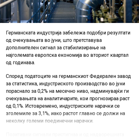
Германската индустрија забележа подобри резултати
од очекувањата во јуни, што претставува
дополнителен сигнал за стабилизирање на
најголемата европска економија во вториот квартал
од годинава.
Според податоците на германскиот Федерален завод
за статистика, индустриското производство во јуни
пораснало за 0,2% на месечно ниво, надминувајќи ги
очекувањата на аналитичарите, кои прогнозираа раст
од 0,1%. Истовремено, индустриските нарачки се
зголемиле за 3,1%, иако растот главно се должи на
неколку големи поединечни нарачки.
Позитивни сигнали пристигнаа и од надворешната