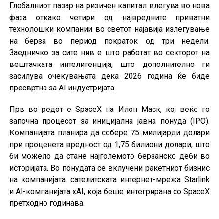
Глобалниот пазар на ризичен капитал влегува во нова
фаза откако четири од највредните приватни
технолошки компании во светот најавија излегување
на берза во период пократок од три недели.
Заедничко за сите нив е што работат во секторот на
вештачката интелигенција, што дополнително ги
засилува очекувањата дека 2026 година ќе биде
пресвртна за AI индустријата.
Прв во редот е SpaceX на Илон Маск, кој веќе го
започна процесот за иницијална јавна понуда (IPO).
Компанијата планира да собере 75 милијарди долари
при проценета вредност од 1,75 билиони долари, што
би можело да стане најголемото берзанско деби во
историјата. Во понудата се вклучени ракетниот бизнис
на компанијата, сателитската интернет-мрежа Starlink
и AI-компанијата xAI, која беше интегрирана со SpaceX
претходно годинава.