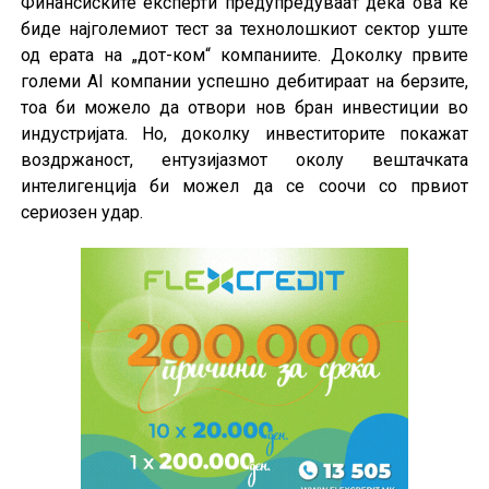
Финансиските експерти предупредуваат дека ова ќе
биде најголемиот тест за технолошкиот сектор уште
од ерата на „дот-ком“ компаниите. Доколку првите
големи AI компании успешно дебитираат на берзите,
тоа би можело да отвори нов бран инвестиции во
индустријата. Но, доколку инвеститорите покажат
воздржаност, ентузијазмот околу вештачката
интелигенција би можел да се соочи со првиот
сериозен удар.