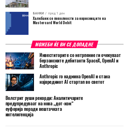
БАНКИ
пред 1 ден
Халкбанк со поволности за корисниците на
Mastercard World Debit
МОЖЕБИ ЌЕ ВИ СЕ ДОПАДНЕ
Инвеститорите со нетрпение ги очекуваат
берзанските дебитанти SpaceX, OpenAI и
Anthropic
Anthropic го надмина OpenAI и стана
највредниот AI стартап во светот
Волстрит руши рекорди: Аналитичарите
предупредуваат на нова „дот-ком“
еуфорија поради вештачката
интелигенција