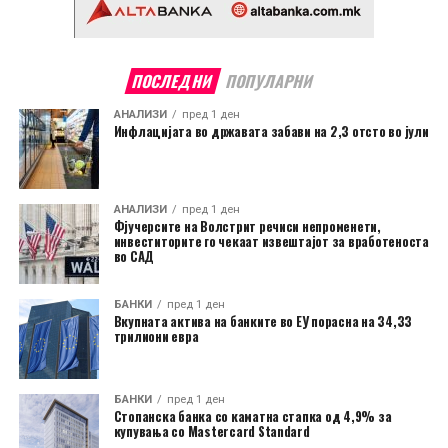
ПОСЛЕДНИ
ПОПУЛАРНИ
АНАЛИЗИ
пред 1 ден
Инфлацијата во државата забави на 2,3 отсто во јули
АНАЛИЗИ
пред 1 ден
Фјучерсите на Волстрит речиси непроменети,
инвеститорите го чекаат извештајот за вработеноста
во САД
БАНКИ
пред 1 ден
Вкупната актива на банките во ЕУ порасна на 34,33
трилиони евра
БАНКИ
пред 1 ден
Стопанска банка со каматна стапка од 4,9% за
купувања со Mastercard Standard