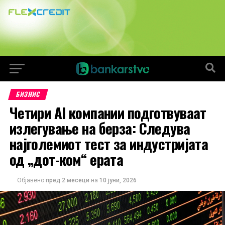
БИЗНИС
Четири AI компании подготвуваат
излегување на берза: Следува
најголемиот тест за индустријата
од „дот-ком“ ерата
Објавено
пред 2 месеци
на
10 јуни, 2026