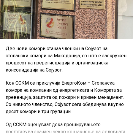
Две нови комори станаа членки на Сојузот на
стопански комори на Македонија, со што е заокружен
процесот на пререгистрација и организациска
консолидација на Сојузот.
Кон ССКМ се приклучија ЕнергоКом – Стопанска
комора на компании од енергетиката и Комората за
превенција, заштита од пожари и кризен менаџмент.
Со нивното членство, Сојузот сега обединува вкупно
десет комори и три групации.
Од ССКМ оценуваат дека проширувањето
претставува значаен чекор кон јакнење на деловната