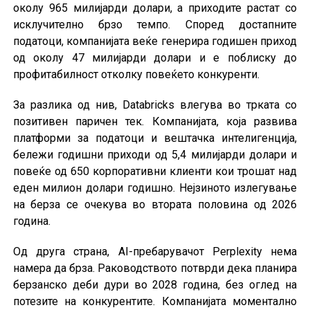
околу 965 милијарди долари, а приходите растат со
исклучително брзо темпо. Според достапните
податоци, компанијата веќе генерира годишен приход
од околу 47 милијарди долари и е поблиску до
профитабилност отколку повеќето конкуренти.
За разлика од нив, Databricks влегува во трката со
позитивен паричен тек. Компанијата, која развива
платформи за податоци и вештачка интелигенција,
бележи годишни приходи од 5,4 милијарди долари и
повеќе од 650 корпоративни клиенти кои трошат над
еден милион долари годишно. Нејзиното излегување
на берза се очекува во втората половина од 2026
година.
Од друга страна, AI-пребарувачот Perplexity нема
намера да брза. Раководството потврди дека планира
берзанско деби дури во 2028 година, без оглед на
потезите на конкурентите. Компанијата моментално