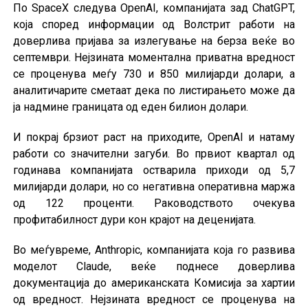
По SpaceX следува OpenAI, компанијата зад ChatGPT,
која според информации од Волстрит работи на
доверлива пријава за излегување на берза веќе во
септември. Нејзината моментална приватна вредност
се проценува меѓу 730 и 850 милијарди долари, а
аналитичарите сметаат дека по листирањето може да
ја надмине границата од еден билион долари.
И покрај брзиот раст на приходите, OpenAI и натаму
работи со значителни загуби. Во првиот квартал од
годинава компанијата остварила приходи од 5,7
милијарди долари, но со негативна оперативна маржа
од 122 проценти. Раководството очекува
профитабилност дури кон крајот на деценијата.
Во меѓувреме, Anthropic, компанијата која го развива
моделот Claude, веќе поднесе доверлива
документација до американската Комисија за хартии
од вредност. Нејзината вредност се проценува на