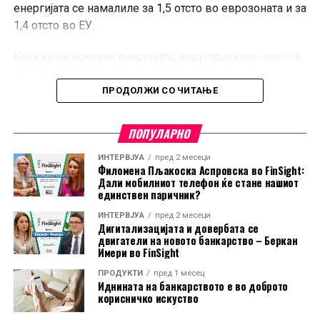
енергијата се намалиле за 1,5 отсто во еврозоната и за
1,4 отсто во ЕУ.
Кога ќе се исклучи енергијата, индустриските цени се
зголемиле за 0,2 отсто во двете подрачја, што
покажува дека поевтинувањето не било присутно во
ПРОДОЛЖИ СО ЧИТАЊЕ
сите индустриски категории.
ПОПУЛАРНО
Во еврозоната, цените на суровините, материјалите и
полупроизводите пораснале за 0,3 отсто, додека
ИНТЕРВЈУА
пред 2 месеци
Филомена Пљакоска Аспровска во FinSight:
капиталните и трајните потрошувачки добра
Дали мобилниот телефон ќе стане нашиот
поскапеле за по 0,2 отсто. Цените на нетрајните
единствен паричник?
потрошувачки добра останале непроменети.
ИНТЕРВЈУА
пред 2 месеци
Дигитализацијата и довербата се
И покрај месечниот пад, цените на енергијата во ЕУ во
двигатели на новото банкарство – Беркан
Имери во FinSight
јуни биле за 10 отсто повисоки во споредба со истиот
месец минатата година. Во еврозоната годишниот
ПРОДУКТИ
пред 1 месец
Иднината на банкарството е во доброто
раст изнесувал 8,8 отсто.
корисничко искуство