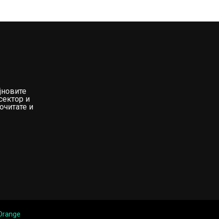
јновите
сектор и
очитате и
 Orange