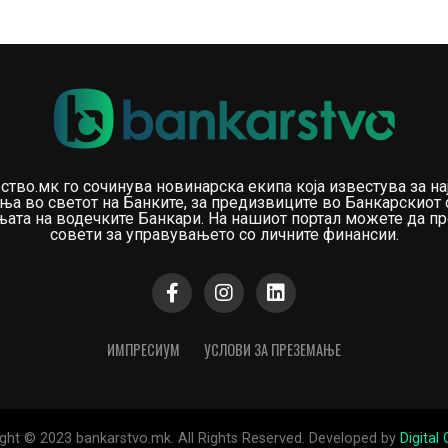
ство.мк го сочинува новинарска екипа која известува за на
ња во светот на Банките, за предизвиците во Банкарскиот 
ата на водечките Банкари. На нашиот портал можете да пр
совети за управувањето со личните финансии.
ИМПРЕСИУМ
УСЛОВИ ЗА ПРЕЗЕМАЊЕ
ght © 2023 bankarstvo.mk. All Rights Reserved. Developed by
Digital