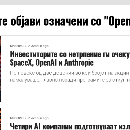
те објави означени со "Open
БИЗНИС
2 месеци ago
Инвеститорите со нетрпение ги очек
SpaceX, OpenAI и Anthropic
По повеќе од две децении во кои бројот на акции
намалуваше, главно поради програмите за откуп на
БИЗНИС
2 месеци ago
Четири AI компании подготвуваат из