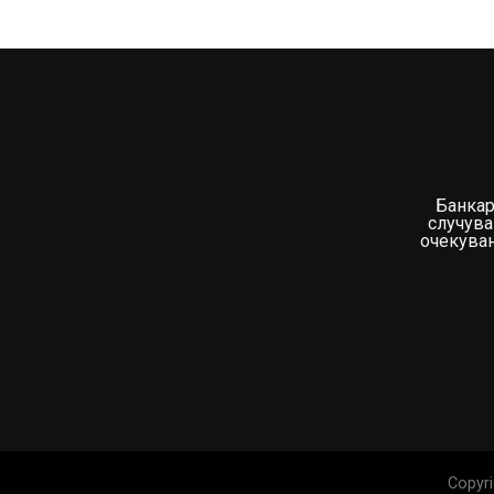
Банкар
случува
очекувањ
Copyri