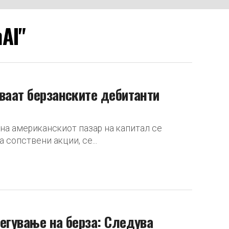
AI"
уваат берзанските дебитанти
 на американскиот пазар на капитал се
 сопствени акции, се...
легување на берза: Следува