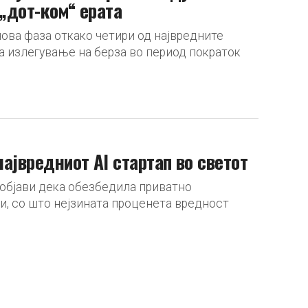
 „дот-ком“ ерата
нова фаза откако четири од највредните
а излегување на берза во период пократок
највредниот AI стартап во светот
 објави дека обезбедила приватно
, со што нејзината проценета вредност