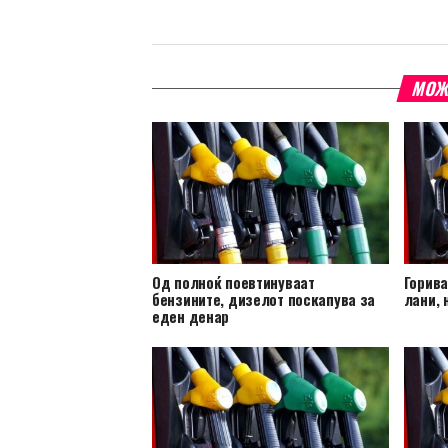
МОЖ
Од полноќ поевтинуваат
Горива
бензините, дизелот поскапува за
лани, 
еден денар