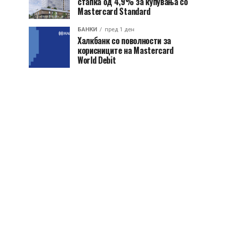
стапка од 4,9% за купувања со
Mastercard Standard
БАНКИ
пред 1 ден
Халкбанк со поволности за
корисниците на Mastercard
World Debit