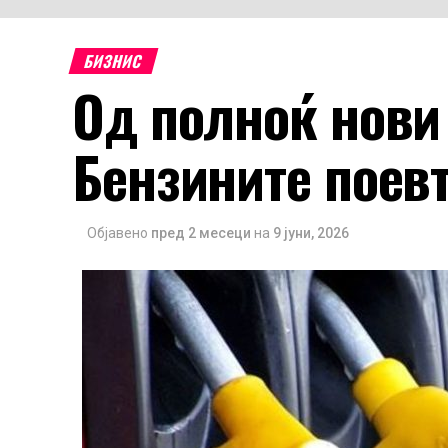
БИЗНИС
Од полноќ нови 
Бензините поевт
Објавено
пред 2 месеци
на
9 јуни, 2026