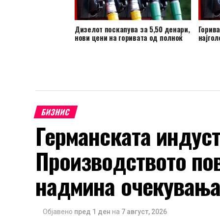
Дизелот поскапува за 5,50 денари,
Горива
нови цени на горивата од полноќ
најгол
БИЗНИС
Германската индустр
Производството пов
надмина очекувања
Објавено
пред 1 ден
на
7 август, 2026