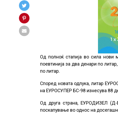
Од полноќ стапија во сила нови 
поевтинија за два денари по литар,
по литар.
Според новата одлука, литар ЕУРО
на ЕУРОСУПЕР БС-98 изнесува 88 де
Од друга страна, ЕУРОДИЗЕЛ (Д-Е
поскапување во однос на досегашн