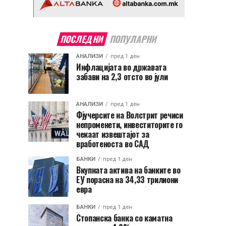
ПОСЛЕДНИ
ПОПУЛАРНИ
АНАЛИЗИ
пред 1 ден
Инфлацијата во државата
забави на 2,3 отсто во јули
АНАЛИЗИ
пред 1 ден
Фјучерсите на Волстрит речиси
непроменети, инвеститорите го
чекаат извештајот за
вработеноста во САД
БАНКИ
пред 1 ден
Вкупната актива на банките во
ЕУ порасна на 34,33 трилиони
евра
БАНКИ
пред 1 ден
Стопанска банка со каматна