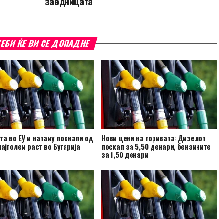
заедницата
ЕБИ ЌЕ ВИ СЕ ДОПАДНЕ
та во ЕУ и натаму поскапи од
Нови цени на горивата: Дизелот
најголем раст во Бугарија
поскап за 5,50 денари, бензините
за 1,50 денари