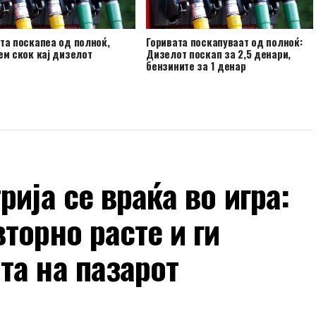
та поскапеа од полноќ,
Горивата поскапуваат од полноќ:
ем скок кај дизелот
Дизелот поскап за 2,5 денари,
бензините за 1 денар
ија се враќа во игра:
торно расте и ги
та на пазарот