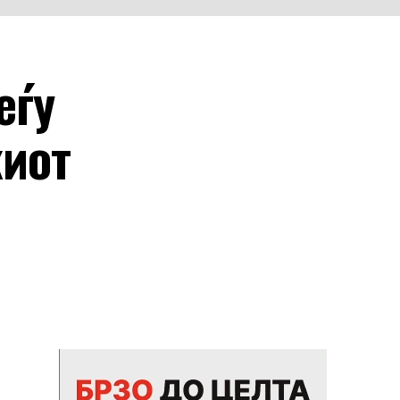
еѓу
киот