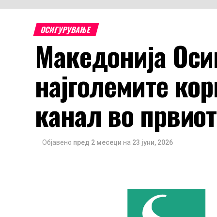
ОСИГУРУВАЊЕ
Македонија Оси
најголемите ко
канал во првиот
Објавено
пред 2 месеци
на
23 јуни, 2026