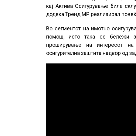
кај Актива Осигурување биле склу
додека Тренд МР реализирал повеќе
Во сегментот на имотно осигурува
помош, исто така се бележи зн
проширување на интересот на 
осигурителна заштита надвор од з