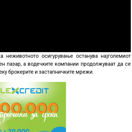
ка неживотното осигурување останува најголемиот
н пазар, а водечките компании продолжуваат да се
еку брокерите и застапничките мрежи.