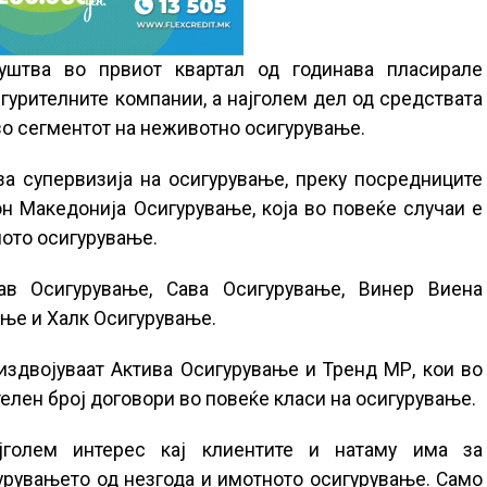
уштва во првиот квартал од годинава пласирале
гурителните компании, а најголем дел од средствата
во сегментот на неживотно осигурување.
за супервизија на осигурување, преку посредниците
он Македонија Осигурување, која во повеќе случаи е
ото осигурување.
ав Осигурување, Сава Осигурување, Винер Виена
ање и Халк Осигурување.
издвојуваат Актива Осигурување и Тренд МР, кои во
елен број договори во повеќе класи на осигурување.
јголем интерес кај клиентите и натаму има за
урувањето од незгода и имотното осигурување. Само