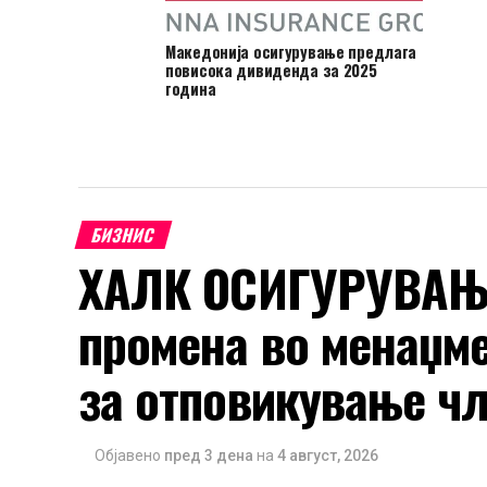
Македонија осигурување предлага
повисока дивиденда за 2025
година
БИЗНИС
ХАЛК ОСИГУРУВАЊЕ
промена во менаџм
за отповикување чл
Објавено
пред 3 дена
на
4 август, 2026