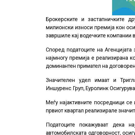
Брокерските и застапничките др
милионски износи премија кон оси
завршиле кај водечките компании 
Според податоците на Агенцијата 
најмногу премија е реализирана к
доминантен примател на договорен
Значителен удел имаат и Тригл
Иншуренс Груп, Еуролинк Осигурув
Меѓу најактивните посредници се 
првиот квартал реализирале значит
Податоците покажуваат дека на
автомобилската одговорност, осиг