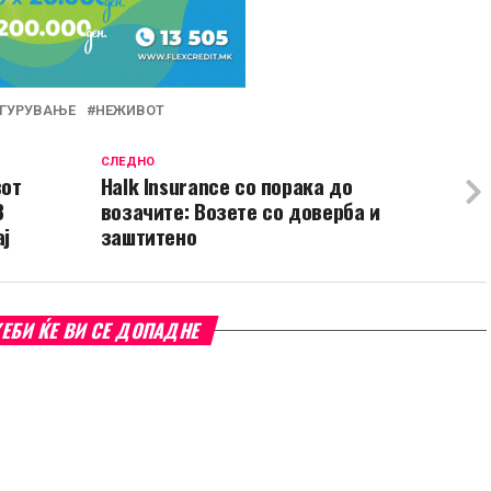
ГУРУВАЊЕ
НЕЖИВОТ
СЛЕДНО
вот
Halk Insurance со порака до
3
возачите: Возете со доверба и
ај
заштитено
ЕБИ ЌЕ ВИ СЕ ДОПАДНЕ