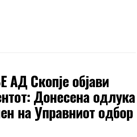
 АД Скопје објави
ентот: Донесена одлука
ен на Управниот одбор