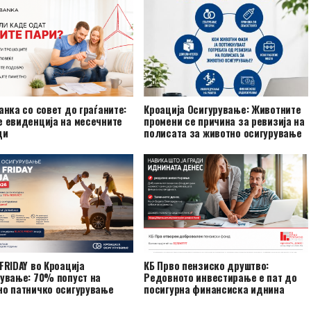
анка со совет до граѓаните:
Кроација Осигурување: Животните
 евиденција на месечните
промени се причина за ревизија на
ци
полисата за животно осигурување
FRIDAY во Кроација
КБ Прво пензиско друштво:
ување: 70% попуст на
Редовното инвестирање е пат до
но патничко осигурување
посигурна финансиска иднина