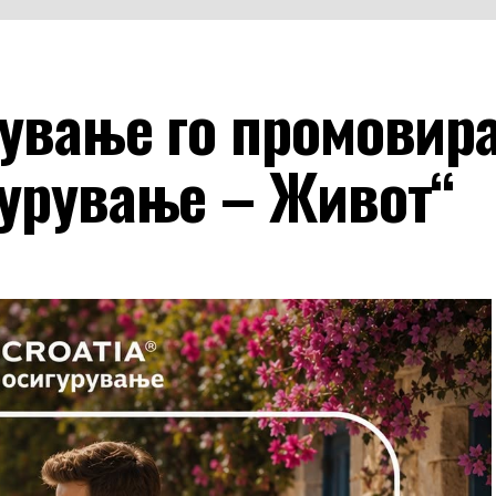
рување го промовир
гурување – Живот“