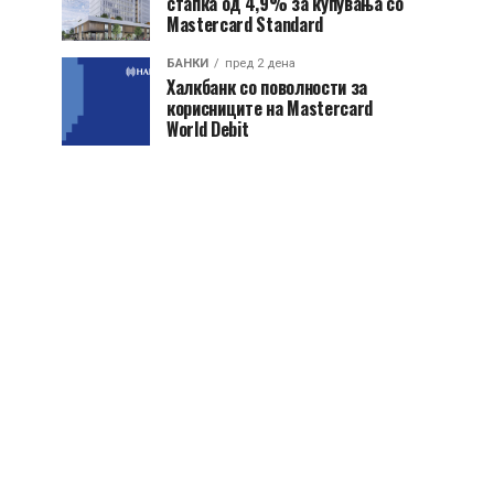
стапка од 4,9% за купувања со
Mastercard Standard
БАНКИ
пред 2 дена
Халкбанк со поволности за
корисниците на Mastercard
World Debit