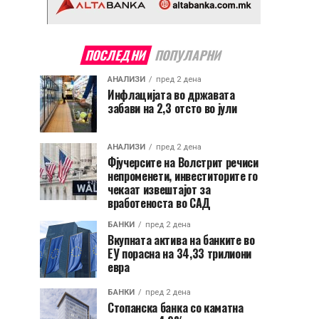
ПОСЛЕДНИ
ПОПУЛАРНИ
АНАЛИЗИ
пред 2 дена
Инфлацијата во државата
забави на 2,3 отсто во јули
АНАЛИЗИ
пред 2 дена
Фјучерсите на Волстрит речиси
непроменети, инвеститорите го
чекаат извештајот за
вработеноста во САД
БАНКИ
пред 2 дена
Вкупната актива на банките во
ЕУ порасна на 34,33 трилиони
евра
БАНКИ
пред 2 дена
Стопанска банка со каматна