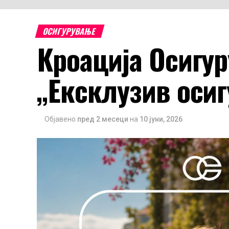
ОСИГУРУВАЊЕ
Кроација Осигу
„Ексклузив оси
Објавено
пред 2 месеци
на
10 јуни, 2026