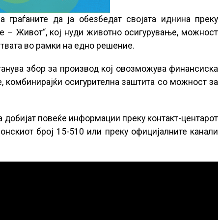
а граѓаните да ја обезбедат својата иднина преку
е – Живот“, кој нуди животно осигурување, можност
твата во рамки на едно решение.
танува збор за производ кој овозможува финансиска
, комбинирајќи осигурителна заштита со можност за
а добијат повеќе информации преку контакт-центарот
онскиот број 15-510 или преку официјалните канали