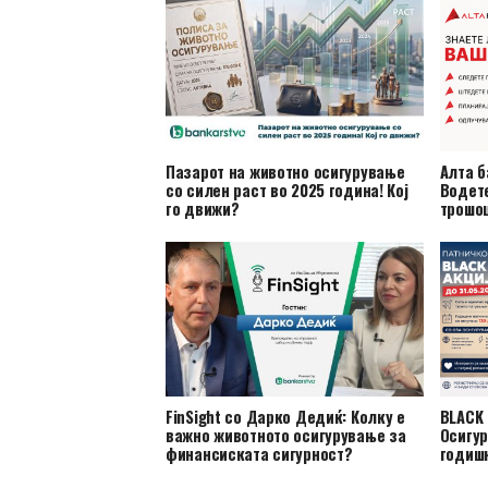
Пазарот на животно осигурување
Алта б
со силен раст во 2025 година! Кој
Водете
го движи?
трошо
FinSight со Дарко Дедиќ: Колку е
BLACK 
важно животното осигурување за
Осигур
финансиската сигурност?
годиш