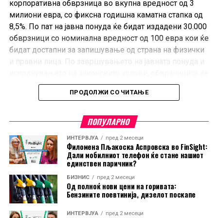
корпоративна обврзница во вкупна вредност од 3
милиони евра, со фиксна годишна каматна стапка од
8,5%. По пат на јавна понуда ќе бидат издадени 30.000
обврзници со номинална вредност од 100 евра кои ќе
бидат достапни за запишување од страна на физички
и правни лица. По завршувањето на јавната понуда и
исполнувањето на законските услови, обврзниците ќе
бидат достапни за тргување на Македонската берза, а
ПРОДОЛЖИ СО ЧИТАЊЕ
инвеститорите ќе имаат можност да побараат реоткуп
од страна на издавачот по истекот на третата година,
согласно условите на
Проспектот.
ПОПУЛАРНО
ИНТЕРВЈУА
пред 2 месеци
Филомена Пљакоска Аспровска во FinSight:
Дали мобилниот телефон ќе стане нашиот
единствен паричник?
БИЗНИС
пред 2 месеци
Од полноќ нови цени на горивата:
Бензините поевтинија, дизелот поскапе
ИНТЕРВЈУА
пред 2 месеци