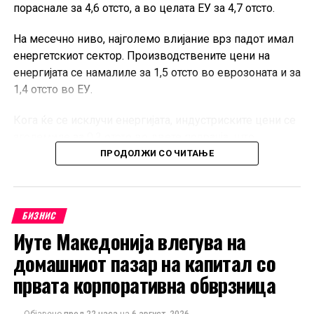
пораснале за 4,6 отсто, а во целата ЕУ за 4,7 отсто.
На месечно ниво, најголемо влијание врз падот имал
енергетскиот сектор. Производствените цени на
енергијата се намалиле за 1,5 отсто во еврозоната и за
1,4 отсто во ЕУ.
Кога ќе се исклучи енергијата, индустриските цени се
зголемиле за 0,2 отсто во двете подрачја, што
покажува дека поевтинувањето не било присутно во
ПРОДОЛЖИ СО ЧИТАЊЕ
сите индустриски категории.
Во еврозоната, цените на суровините, материјалите и
БИЗНИС
полупроизводите пораснале за 0,3 отсто, додека
Иуте Македонија влегува на
капиталните и трајните потрошувачки добра
поскапеле за по 0,2 отсто. Цените на нетрајните
домашниот пазар на капитал со
потрошувачки добра останале непроменети.
првата корпоративна обврзница
И покрај месечниот пад, цените на енергијата во ЕУ во