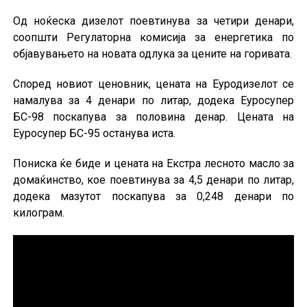
Од ноќеска дизелот поевтинува за четири денари,
соопшти Регулаторна комисија за енергетика по
објавувањето на новата одлука за цените на горивата.
Според новиот ценовник, цената на Еуродизелот се
намалува за 4 денари по литар, додека Еуросупер
БС-98 поскапува за половина денар. Цената на
Еуросупер БС-95 останува иста.
Пониска ќе биде и цената на Екстра лесното масло за
домаќинство, кое поевтинува за 4,5 денари по литар,
додека мазутот поскапува за 0,248 денари по
килограм.