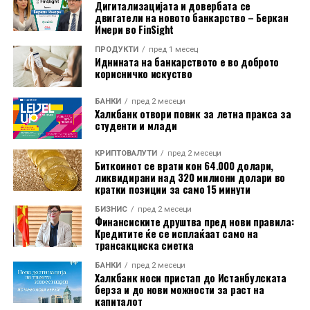
Дигитализацијата и довербата се
двигатели на новото банкарство – Беркан
Имери во FinSight
Во изминатите години, Иуте Македонија бележи
ПРОДУКТИ
пред 1 месец
Иднината на банкарството е во доброто
континуиран раст на кредитното портфолио и
корисничко искуство
деловните активности, што природно ја наметнува
потребата од понатамошна диверзификација на
БАНКИ
пред 2 месеци
Халкбанк отвори повик за летна пракса за
изворите на финансирање. Досега, компанијата
студенти и млади
најголемиот дел од средствата ги обезбедуваше
преку поддршката од матичната компанија Иуте
КРИПТОВАЛУТИ
пред 2 месеци
Биткоинот се врати кон 64.000 долари,
Естонија, сопствените приходи од кредитната
ликвидирани над 320 милиони долари во
активност и други локални извори на средства,
кратки позиции за само 15 минути
примарно домашни банки.
БИЗНИС
пред 2 месеци
Финансиските друштва пред нови правила:
„Влегувањето на пазарот на капитал e важна
Кредитите ќе се исплаќаат само на
трансакциска сметка
пресвртница во развојот на Иуте Македонија, чекор
кој има за цел да обезбеди поголема
БАНКИ
пред 2 месеци
Халкбанк носи пристап до Истанбулската
диверзификација на изворите на финансирање и
берза и до нови можности за раст на
оптимизација на трошоците за финансирање на
капиталот