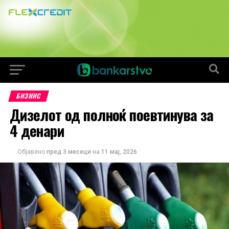
БИЗНИС
Дизелот од полноќ поевтинува за
4 денари
Објавено
пред 3 месеци
на
11 мај, 2026