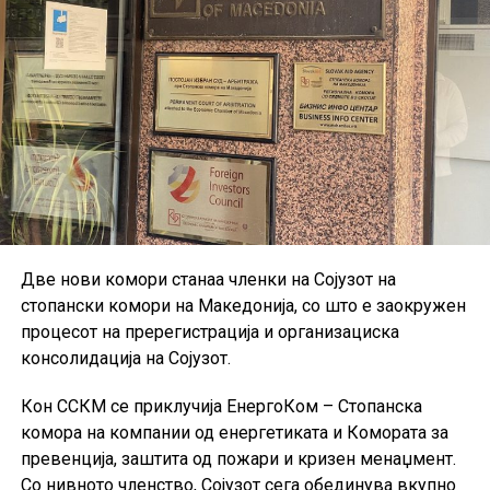
Две нови комори станаа членки на Сојузот на
стопански комори на Македонија, со што е заокружен
процесот на пререгистрација и организациска
консолидација на Сојузот.
Кон ССКМ се приклучија ЕнергоКом – Стопанска
комора на компании од енергетиката и Комората за
превенција, заштита од пожари и кризен менаџмент.
Со нивното членство, Сојузот сега обединува вкупно