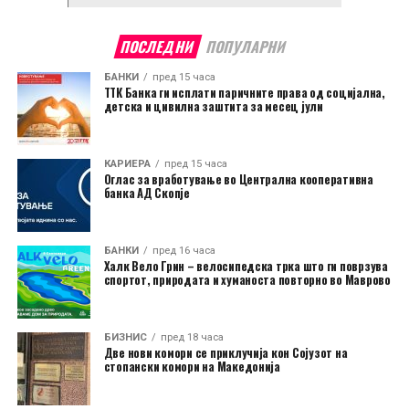
ПОСЛЕДНИ
ПОПУЛАРНИ
БАНКИ
пред 15 часа
ТТК Банка ги исплати паричните права од социјална,
детска и цивилна заштита за месец јули
КАРИЕРА
пред 15 часа
Оглас за вработување во Централна кооперативна
банка АД Скопје
БАНКИ
пред 16 часа
Халк Вело Грин – велосипедска трка што ги поврзува
спортот, природата и хуманоста повторно во Маврово
БИЗНИС
пред 18 часа
Две нови комори се приклучија кон Сојузот на
стопански комори на Македонија