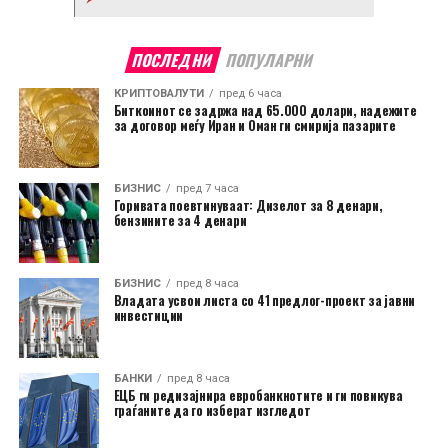
ПОСЛЕДНИ
ПОПУЛАРНИ
КРИПТОВАЛУТИ
пред 6 часа
Биткоинот се задржа над 65.000 долари, надежите
за договор меѓу Иран и Оман ги смирија пазарите
БИЗНИС
пред 7 часа
Горивата поевтинуваат: Дизелот за 8 денари,
бензините за 4 денари
БИЗНИС
пред 8 часа
Владата усвои листа со 41 предлог-проект за јавни
инвестиции
БАНКИ
пред 8 часа
ЕЦБ ги редизајнира евробанкнотите и ги повикува
граѓаните да го изберат изгледот