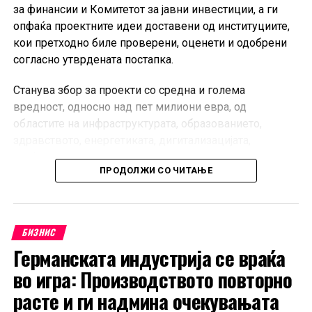
за финансии и Комитетот за јавни инвестиции, а ги
опфаќа проектните идеи доставени од институциите,
кои претходно биле проверени, оценети и одобрени
согласно утврдената постапка.
Станува збор за проекти со средна и голема
вредност, односно над пет милиони евра, од
областите на инфраструктурата, образованието,
здравството, енергетиката, дигитализацијата,
земјоделството и водостопанството.
ПРОДОЛЖИ СО ЧИТАЊЕ
Од Министерството посочуваат дека при
оценувањето биле земени предвид комплетноста на
документацијата, квалитетот на податоците,
БИЗНИС
стратешката релевантност, како и подготвеноста на
Германската индустрија се враќа
проектите за понатамошна разработка.
во игра: Производството повторно
Усвоената листа ќе претставува основа за
расте и ги надмина очекувањата
дефинирање на новите капитални инвестиции во