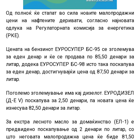
Од полноќ ќе стапат во сила новите малопродажни
цени на нафтените деривати, согласно најновата
одлука на Регулаторната комисија за енергетика
(РКЕ).
Цената на бензинот ЕУРОСУПЕР БС-95 се зголемува
за еден денар и ќе се продава по 85,50 денари за
литар, додека ЕУРОСУПЕР БС-98 исто така поскапува
за еден денар, достигнувајќи цена од 87,50 денари за
литар.
Поголемо зголемување има кај дизелот. ЕУРОДИЗЕЛ
(Д-Е V) поскапува за 2,50 денари, па новата цена ќе
изнесува 82,50 денари за литар.
За екстра лесното масло за домаќинство (ЕЛ-1) е
предвидено поскапување од 2 денари по литар, со
што неговата малопродажна цена ќе биде 81,50