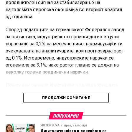
дополнителен сигнал за стабилизирање на
Целта на новиот систем, според Министерството за
најголемата европска економија во вториот квартал
финансии, е одлуките за капиталните проекти над пет
од годинава.
милиони евра да се носат на потранспарентен и
Според податоците на германскиот Федерален завод
посистематски начин, а идните буџети полесно да се
за статистика, индустриското производство во јуни
планираат.
пораснало за 0,2% на месечно ниво, надминувајќи ги
очекувањата на аналитичарите, кои прогнозираа раст
од 0,1%. Истовремено, индустриските нарачки се
зголемиле за 3,1%, иако растот главно се должи на
неколку големи поединечни нарачки.
Позитивни сигнали пристигнаа и од надворешната
трговија. Германскиот извоз во јуни се зголемил за
ПРОДОЛЖИ СО ЧИТАЊЕ
0,9% во однос на претходниот месец, значително над
очекувањата од 0,2%, додека увозот пораснал за 4,4%.
ПОПУЛАРНО
Во првата половина од 2026 година, Германија
извезувала 3,7% повеќе стоки во споредба со истиот
ИНТЕРВЈУА
пред 2 месеци
Дигитализацијата и довербата се