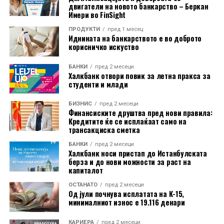
период лани, а увозот е повисок за 4,4%. Извозот кон
двигатели на новото банкарство – Беркан
земјите членки на Европската Унија пораснал за 1,3%,
Имери во FinSight
додека испораките кон земјите надвор од ЕУ се
ПРОДУКТИ
пред 1 месец
Иднината на банкарството е во доброто
зголемиле за 0,3%. Наспроти тоа, извозот кон САД
корисничко искуство
бележи значителен пад од 14,2% на месечно ниво.
БАНКИ
пред 2 месеци
Податоците укажуваат дека германската индустрија
Халкбанк отвори повик за летна пракса за
студенти и млади
постепено закрепнува, иако аналитичарите
предупредуваат дека одржливоста на растот ќе
БИЗНИС
пред 2 месеци
зависи од идната побарувачка и глобалните
Финансиските друштва пред нови правила:
економски услови.
Кредитите ќе се исплаќаат само на
трансакциска сметка
БАНКИ
пред 2 месеци
Халкбанк носи пристап до Истанбулската
берза и до нови можности за раст на
капиталот
ОСТАНАТО
пред 2 месеци
Од јули почнува исплатата на К-15,
минималниот износ е 19.116 денари
КАРИЕРА
пред 2 месеци