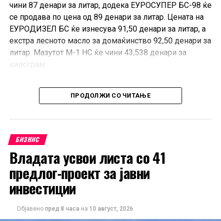
чини 87 денари за литар, додека ЕУРОСУПЕР БС-98 ќе
се продава по цена од 89 денари за литар. Цената на
ЕУРОДИЗЕЛ БС ќе изнесува 91,50 денари за литар, а
екстра лесното масло за домаќинство 92,50 денари за
литар. Мазутот М-1 НС ќе чини 43,538 денари за
килограм.
Со новата одлука, двата вида бензин поевтинуваат за
ПРОДОЛЖИ СО ЧИТАЊЕ
по 4 денари за литар, дизелот за 8 денари за литар, а
екстра лесното масло за 6 денари за литар. Цената на
мазутот се намалува за 2,881 денари за килограм.
БИЗНИС
Од РКЕ информираат дека референтните цени на
Владата усвои листа со 41
нафтените деривати на светските пазари во однос на
претходната пресметка бележат пад. Кај бензините
предлог-проект за јавни
намалувањето изнесува во просек 6,186 отсто, кај
инвестиции
дизелот 10,435 отсто, кај екстра лесното масло 8,138
отсто, а кај мазутот 7,151 отсто. Истовремено, курсот
Објавено
пред 8 часа
на
10 август, 2026
на денарот во однос на доларот е понизок за 1,0313