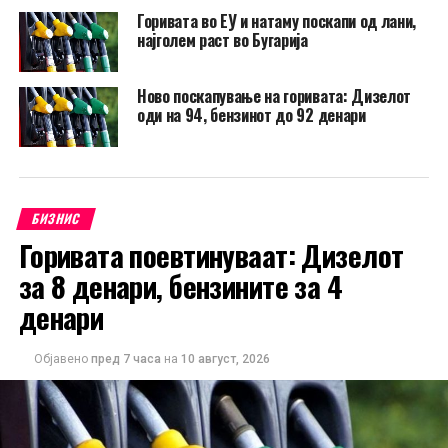
Горивата во ЕУ и натаму поскапи од лани,
најголем раст во Бугарија
Ново поскапување на горивата: Дизелот
оди на 94, бензинот до 92 денари
БИЗНИС
Горивата поевтинуваат: Дизелот
за 8 денари, бензините за 4
денари
Објавено
пред 7 часа
на
10 август, 2026