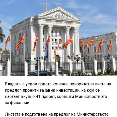
отсто.
Од Комисијата нагласуваат дека утврдените цени се
максимални, а трговците можат да ги продаваат
горивата и по пониски цени.
Владата ја усвои првата конечна приоритетна листа на
предлог-проекти за јавни инвестиции, на која се
наоѓаат вкупно 41 проект, соопшти Министерството
за финансии.
Листата е подготвена на предлог на Министерството