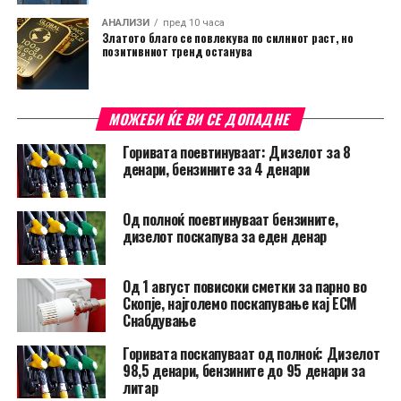
АНАЛИЗИ
пред 10 часа
Златото благо се повлекува по силниот раст, но
позитивниот тренд останува
МОЖЕБИ ЌЕ ВИ СЕ ДОПАДНЕ
Горивата поевтинуваат: Дизелот за 8
денари, бензините за 4 денари
Од полноќ поевтинуваат бензините,
дизелот поскапува за еден денар
Од 1 август повисоки сметки за парно во
Скопје, најголемо поскапување кај ЕСМ
Снабдување
Горивата поскапуваат од полноќ: Дизелот
98,5 денари, бензините до 95 денари за
литар