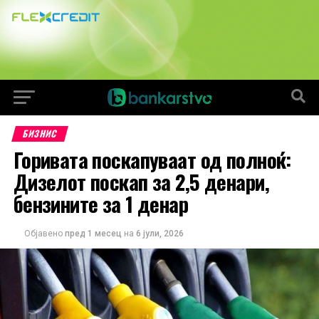
БИЗНИС
Горивата поскапуваат од полноќ:
Дизелот поскап за 2,5 денари,
бензините за 1 денар
Објавено
пред 1 месец
на
6 јули, 2026