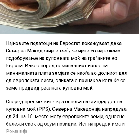
Најновите податоци на Евростат покажуваат дека
Северна Македонија е меѓу земјите со најголемо
подобрување на куповната моќ на граѓаните во
Европа. Иако според номиналниот износ на
минималната плата земјата се наоѓа во долниот дел
од европската листа, сликата е поинаква кога ќе се
земе предвид реалната куповна моќ.
Според пресметките врз основа на стандардот на
куповна моќ (PPS), Северна Македонија напредува
од 24. на 16. место меѓу европските земји, односно
бележи скок од осум позиции. Ист напредок има и
Романија.