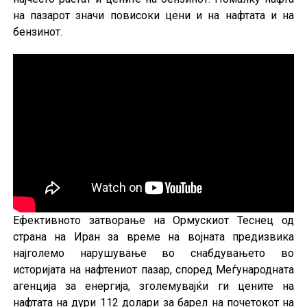
на пазарот значи повисоки цени и на нафтата и на
бензинот.
Ефективното затворање на Ормускиот Теснец од
страна на Иран за време на војната предизвика
најголемо нарушување во снабдувањето во
историјата на нафтениот пазар, според Меѓународната
агенција за енергија, зголемувајќи ги цените на
нафтата на дури 112 долари за барел на почетокот на