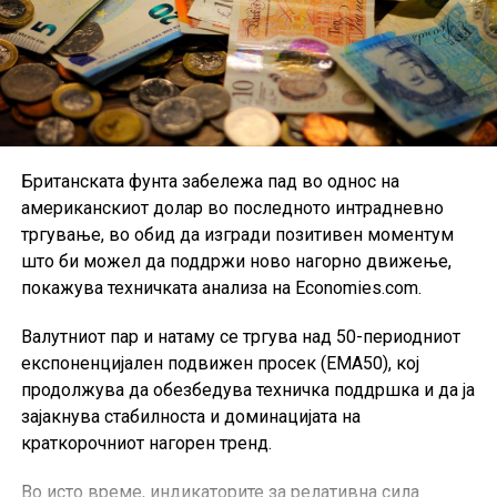
на платите, бидејќи PPS ги зема предвид разликите
во цените меѓу државите и покажува колку
производи и услуги реално може да си дозволи
работник со минимална плата.
Според овие податоци, Северна Македонија по
куповна моќ се наоѓа пред повеќе земји членки на
Британската фунта забележа пад во однос на
Европската Унија, меѓу кои Малта, Словачка, Унгарија
американскиот долар во последното интрадневно
и Чешка.
тргување, во обид да изгради позитивен моментум
што би можел да поддржи ново нагорно движење,
Подобрување бележат и Србија, Хрватска и Бугарија.
покажува техничката анализа на Economies.com.
Србија напредува за пет места, додека Хрватска и
Бугарија се искачуваат за по три позиции.
Валутниот пар и натаму се тргува над 50-периодниот
експоненцијален подвижен просек (EMA50), кој
На спротивната страна е Естонија, која бележи
продолжува да обезбедува техничка поддршка и да ја
најголем пад и се спушта од 16. на 26. место. Летонија,
зајакнува стабилноста и доминацијата на
Чешка и Кипар, пак, губат по четири позиции на
краткорочниот нагорен тренд.
листата според куповната моќ.
Во исто време, индикаторите за релативна сила