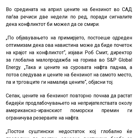
Во средината на април цените на бензинот во САД
паѓаа речиси две недели по ред, поради сигналите
дека конфликтот би можел да се смири.
„По објавувањето на примирјето, постоеше одреден
оптимизам дека ова навистина може да биде почеток
на крајот на конфликтот“, изјави Роб Смит, директор
за глобална малопродажба на горива во S&P Global
Energy. „Така и цените на суровата нафта паднаа, а
потоа следуваа и цените на бензинот на самото место,
па и трговците ги намалија цените“, објасни тој.
Сепак, цените на бензинот повторно почнаа да растат
бидејќи продлабочувањето на непријателствата околу
американско-иранскиот поморски премин ги
ограничува резервите на нафта.
„Постои суштински недостаток кој глобално ќе