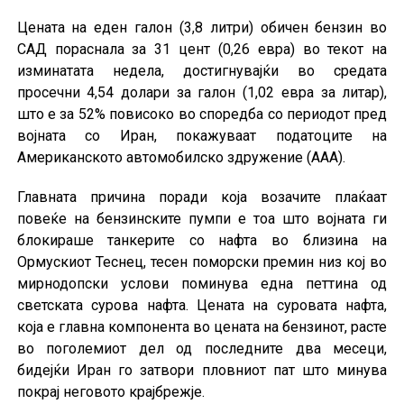
Цената на еден галон (3,8 литри) обичен бензин во
САД пораснала за 31 цент (0,26 евра) во текот на
изминатата недела, достигнувајќи во средата
просечни 4,54 долари за галон (1,02 евра за литар),
што е за 52% повисоко во споредба со периодот пред
војната со Иран, покажуваат податоците на
Американското автомобилско здружение (AAA).
Главната причина поради која возачите плаќаат
повеќе на бензинските пумпи е тоа што војната ги
блокираше танкерите со нафта во близина на
Ормускиот Теснец, тесен поморски премин низ кој во
мирнодопски услови поминува една петтина од
светската сурова нафта. Цената на суровата нафта,
која е главна компонента во цената на бензинот, расте
во поголемиот дел од последните два месеци,
бидејќи Иран го затвори пловниот пат што минува
покрај неговото крајбрежје.