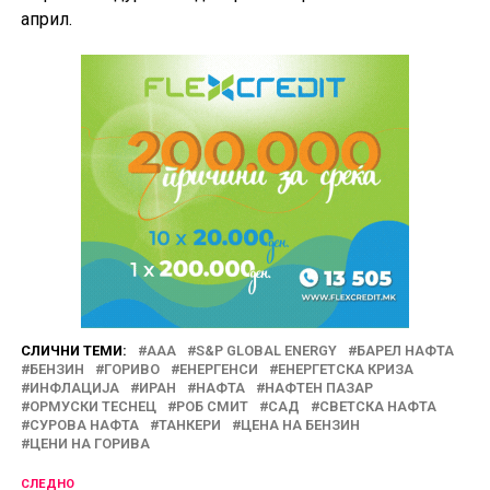
април.
СЛИЧНИ ТЕМИ:
AAA
S&P GLOBAL ENERGY
БАРЕЛ НАФТА
БЕНЗИН
ГОРИВО
ЕНЕРГЕНСИ
ЕНЕРГЕТСКА КРИЗА
ИНФЛАЦИЈА
ИРАН
НАФТА
НАФТЕН ПАЗАР
ОРМУСКИ ТЕСНЕЦ
РОБ СМИТ
САД
СВЕТСКА НАФТА
СУРОВА НАФТА
ТАНКЕРИ
ЦЕНА НА БЕНЗИН
ЦЕНИ НА ГОРИВА
СЛЕДНО