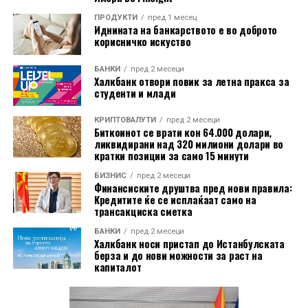
НЛБ разгледува можности и надвор од
ПРОДУКТИ
пред 1 месец
Иднината на банкарството е во доброто
традиционалното банкарство, особено во
корисничко искуство
осигурувањето и управувањето со средства, со цел
дополнително да ја зајакне својата позиција во
БАНКИ
пред 2 месеци
Халкбанк отвори повик за летна пракса за
Југоисточна Европа.
студенти и млади
Според стратегијата до 2030 година, Групацијата
КРИПТОВАЛУТИ
пред 2 месеци
очекува приходите само преку органски раст да
Биткоинот се врати кон 64.000 долари,
ликвидирани над 320 милиони долари во
надминат 1,8 милијарди евра. Истовремено, се
кратки позиции за само 15 минути
очекува уделот од добивката наменет за дивиденди
БИЗНИС
пред 2 месеци
да се приближи до 60 проценти, додека односот меѓу
Финансиските друштва пред нови правила:
трошоците и приходите постепено треба да се намали
Кредитите ќе се исплаќаат само на
трансакциска сметка
кон 40 проценти.
БАНКИ
пред 2 месеци
НЛБ до 2030 година цели и кон вкупен принос за
Халкбанк носи пристап до Истанбулската
берза и до нови можности за раст на
акционерите, мерен преку интерна стапка на поврат,
капиталот
од 20 до 30 проценти.
Надзорниот одбор воедно им ги продолжил