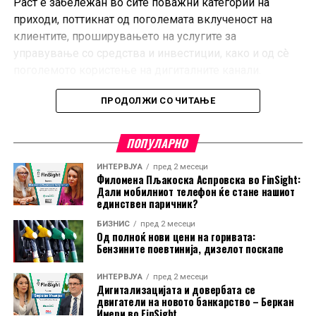
Раст е забележан во сите поважни категории на
приходи, поттикнат од поголемата вклученост на
клиентите, проширувањето на услугите за
управување со средства и инвестиции, како и од сè
поголемото користење на дигиталните канали.
Во Словенија, уделот на дигиталната продажба кај
ПРОДОЛЖИ СО ЧИТАЊЕ
одредени производи веќе надминува 40 проценти.
Слични дигитални решенија се воведуваат и на
ПОПУЛАРНО
другите пазари на Групацијата, вклучително и во
банките во Скопје, Приштина и Белград.
ИНТЕРВЈУА
пред 2 месеци
Филомена Пљакоска Аспровска во FinSight:
Дали мобилниот телефон ќе стане нашиот
Претседателот на Управата на НЛБ, Блаж Бродњак,
единствен паричник?
изјави дека Групацијата продолжува да го
БИЗНИС
пред 2 месеци
трансформира традиционалниот банкарски модел во
Од полноќ нови цени на горивата:
Бензините поевтинија, дизелот поскапе
поширока платформа за финансиски услуги, при што
клучна улога во одржливиот раст имаат односите со
ИНТЕРВЈУА
пред 2 месеци
клиентите, дигитализацијата и разновидните извори
Дигитализацијата и довербата се
двигатели на новото банкарство – Беркан
на приходи.
Имери во FinSight