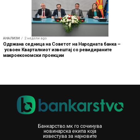
мандатите на тројца членови на Управата за нови
петгодишни периоди, почнувајќи од 28 април 2027
година. Хедвика Усеник ќе продолжи да биде
задолжена за работењето со населението и
приватното банкарство, Андреј Ласич за
АНАЛИЗИ
2 недели ago
корпоративното и инвестициското банкарство, а
Одржана седница на Советот на Народната банка –
усвоен Кварталниот извештај со ревидираните
Антонио Аргир за управувањето со НЛБ Групација,
макроекономски проекции
платниот промет и иновациите.
Извор: Finansije.hr
Банкарство.мк го сочинува
новинарска екипа која
известува за најновите