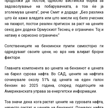
продолжи да постои, односно вистинска борба за
задоволување на побарувачката, а тоа ќе ја
зголемува цената“, рече Смит и додаде: „Без разлика
што ќе каже владата или што мисли кој било учесник
на пазарот, постои реален притисок за раст на цените
секој ден додека Ормускиот Теснец е ограничен. Тој и
натаму е сериозно ограничен.“
Сопствениците на бензински пумпи самостојно ги
одредуваат своите цени, но врз нив влијаат бројни
фактори.
Главната компонента во цената на бензинот е цената
на барел сурова нафта. Во САД, цените на нафтата
сочинувале околу 51% од цената на еден галон
бензин во 2025 година, според податоците на
Американската управа за енергетски информации.
Тоа значи дека кога растат цените на суровата нафта,
најчесто растат и цените на бензинот. Помалку нафта