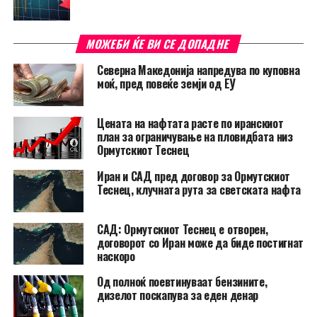
МОЖЕБИ ЌЕ ВИ СЕ ДОПАДНЕ
Северна Македонија напредува по куповна
моќ, пред повеќе земји од ЕУ
Цената на нафтата расте по иранскиот
план за ограничување на пловидбата низ
Ормутскиот Теснец
Иран и САД пред договор за Ормутскиот
Теснец, клучната рута за светската нафта
САД: Ормутскиот Теснец е отворен,
договорот со Иран може да биде постигнат
наскоро
Од полноќ поевтинуваат бензините,
дизелот поскапува за еден денар