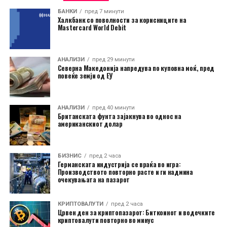
БАНКИ
пред 7 минути
Халкбанк со поволности за корисниците на
Mastercard World Debit
АНАЛИЗИ
пред 29 минути
Северна Македонија напредува по куповна моќ, пред
повеќе земји од ЕУ
АНАЛИЗИ
пред 40 минути
Британската фунта зајакнува во однос на
американскиот долар
БИЗНИС
пред 2 часа
Германската индустрија се враќа во игра:
Производството повторно расте и ги надмина
очекувањата на пазарот
КРИПТОВАЛУТИ
пред 2 часа
Црвен ден за криптопазарот: Биткоинот и водечките
криптовалути повторно во минус