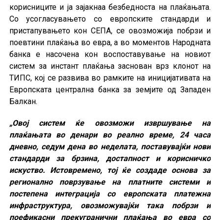
корисниците и ја зајакнаа безбедноста на плаќањата.
Со усогласувањето со европските стандарди и
пристапувањето кон СЕПА, се овозможија побрзи и
поевтини плаќања во евра, а во моментов Народната
банка е насочена кон воспоставување на новиот
систем за инстант плаќања заснован врз клонот на
ТИПС, кој се развива во рамките на иницијативата на
Европската централна банка за земјите од Западен
Балкан.
„Овој систем ќе овозможи извршување на
плаќањата во денари во реално време, 24 часа
дневно, седум дена во неделата, поставувајќи нови
стандарди за брзина, достапност и корисничко
искуство. Истовремено, тој ќе создаде основа за
регионално поврзување на платните системи и
постепена интеграција со европската платежна
инфраструктура, овозможувајќи така побрзи и
поефикасни прекугранични плаќања во евра со