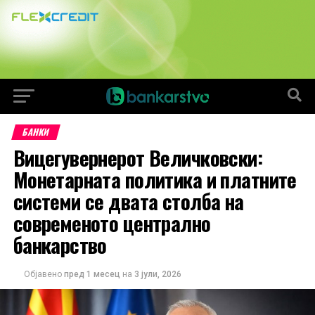
БАНКИ
Вицегувернерот Величковски:
Монетарната политика и платните
системи се двата столба на
современото централно
банкарство
Објавено
пред 1 месец
на
3 јули, 2026