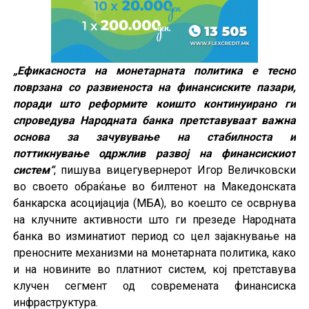
„Ефикасноста на монетарната политика е тесно
поврзана со развиеноста на финансиските пазари,
поради што реформите коишто континуирано ги
спроведува Народната банка претставуваат важна
основа за зачувување на стабилноста и
поттикнување одржлив развој на финансискиот
систем“
, пишува вицегувернерот Игор Величковски
во своето обраќање во билтенот на Македонската
банкарска асоцијација (МБА), во коешто се осврнува
на клучните активности што ги презеде Народната
банка во изминатиот период со цел зајакнување на
преносните механизми на монетарната политика, како
и на новините во платниот систем, кој претставува
клучен сегмент од современата финансиска
инфраструктура.