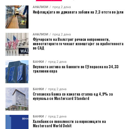
АНАЛИЗИ
пред 2 дена
Инфлацијата во државата забави на 2,3 отсто во јули
АНАЛИЗИ
пред 2 дена
Фјучерсите на Волстрит речиси непроменети,
инвеститорите го чекаат извештајот за вработеноста
во САД
БАНКИ
пред 2 дена
Вкупната актива на банките во ЕУ порасна на 34,33
трилиони евра
БАНКИ
пред 2 дена
Стопанска банка со каматна стапка од 4,9% за
купувања со Mastercard Standard
БАНКИ
пред 2 дена
Халкбанк со поволности за корисниците на
Mastercard World Debit