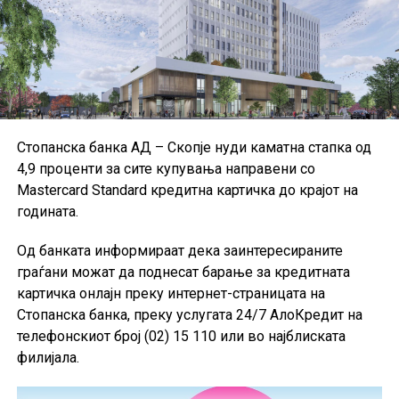
применуваат Меѓународните стандарди за
финансиско известување и техничките стандарди на
Европската банкарска управа, иако дел од малите и
средните институции користат национални
сметководствени стандарди.
Поради недостапност на податоците за Данска за
Стопанска банка АД – Скопје нуди каматна стапка од
првиот квартал од 2026 година, при пресметката на
4,9 проценти за сите купувања направени со
агрегатните податоци за ЕУ биле користени
Mastercard Standard кредитна картичка до крајот на
податоците од четвртиот квартал од 2025 година, а кај
годината.
одредени показатели и податоци од првиот квартал
од 2025 година.
Од банката информираат дека заинтересираните
граѓани можат да поднесат барање за кредитната
картичка онлајн преку интернет-страницата на
Стопанска банка, преку услугата 24/7 АлоКредит на
телефонскиот број (02) 15 110 или во најблиската
филијала.