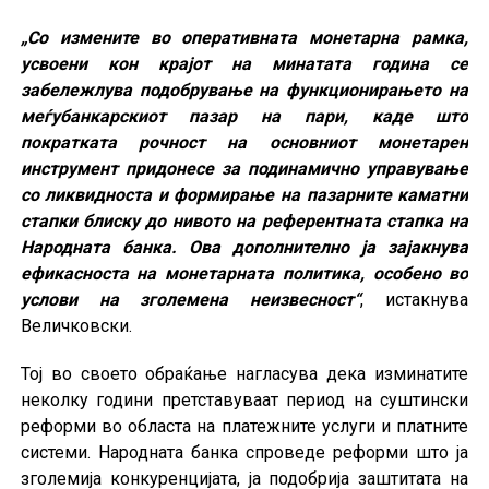
„Со измените во оперативната монетарна рамка,
усвоени кон крајот на минатата година се
забележлува подобрување на функционирањето на
меѓубанкарскиот пазар на пари, каде што
пократката рочност на основниот монетарен
инструмент придонесе за подинамично управување
со ликвидноста и формирање на пазарните каматни
стапки блиску до нивото на референтната стапка на
Народната банка. Ова дополнително ја зајакнува
ефикасноста на монетарната политика, особено во
услови на зголемена неизвесност“
, истакнува
Величковски.
Тој во своето обраќање нагласува дека изминатите
неколку години претставуваат период на суштински
реформи во областа на платежните услуги и платните
системи. Народната банка спроведе реформи што ја
зголемија конкуренцијата, ја подобрија заштитата на