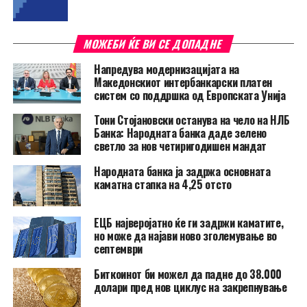
МОЖЕБИ ЌЕ ВИ СЕ ДОПАДНЕ
Напредува модернизацијата на
Македонскиот интербанкарски платен
систем со поддршка од Европската Унија
Тони Стојановски останува на чело на НЛБ
Банка: Народната банка даде зелено
светло за нов четиригодишен мандат
Народната банка ја задржа основната
каматна стапка на 4,25 отсто
ЕЦБ најверојатно ќе ги задржи каматите,
но може да најави ново зголемување во
септември
Биткоинот би можел да падне до 38.000
долари пред нов циклус на закрепнување