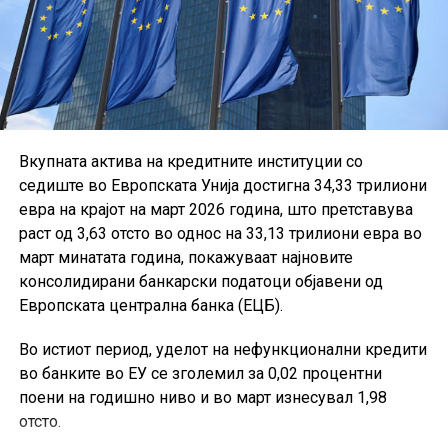
Вкупната актива на кредитните институции со
седиште во Европската Унија достигна 34,33 трилиони
евра на крајот на март 2026 година, што претставува
раст од 3,63 отсто во однос на 33,13 трилиони евра во
март минатата година, покажуваат најновите
консолидирани банкарски податоци објавени од
Европската централна банка (ЕЦБ).
Во истиот период, уделот на нефункционални кредити
во банките во ЕУ се зголемил за 0,02 процентни
поени на годишно ниво и во март изнесувал 1,98
отсто.