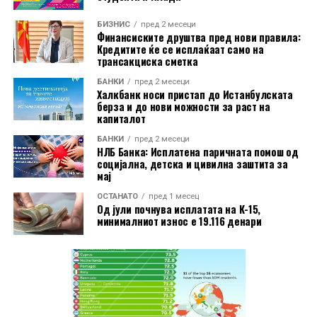
Во пакетот е вклучена и асистенција на пат за Европа
БИЗНИС
пред 2 месеци
преку Халк Осигурување.
Финансиските друштва пред нови правила:
Кредитите ќе се исплаќаат само на
трансакциска сметка
Дополнително, корисниците имаат бесплатно
БАНКИ
пред 2 месеци
електронско и мобилно банкарство, бесплатно СМС
Халкбанк носи пристап до Истанбулската
информирање, како и можност за повлекување
берза и до нови можности за раст на
капиталот
готовина без надомест од сите банкомати во земјата.
БАНКИ
пред 2 месеци
Со овие поволности, Mastercard World Debit е
НЛБ Банка: Исплатена паричната помош од
социјална, детска и цивилна заштита за
насочена кон корисници кои бараат дополнителни
мај
услуги при патување, но и поедноставно секојдневно
ОСТАНАТО
пред 1 месец
банкарско работење.
Од јули почнува исплатата на К-15,
минималниот износ е 19.116 денари