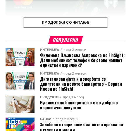
ПРОДОЛЖИ СО ЧИТАЊЕ
ПОПУЛАРНО
ИНТЕРВЈУА
пред 2 месеци
Филомена Пљакоска Аспровска во FinSight:
Дали мобилниот телефон ќе стане нашиот
единствен паричник?
ИНТЕРВЈУА
пред 2 месеци
Дигитализацијата и довербата се
двигатели на новото банкарство – Беркан
Имери во FinSight
ПРОДУКТИ
пред 1 месец
Иднината на банкарството е во доброто
корисничко искуство
БАНКИ
пред 2 месеци
Халкбанк отвори повик за летна пракса за
студенти и млади