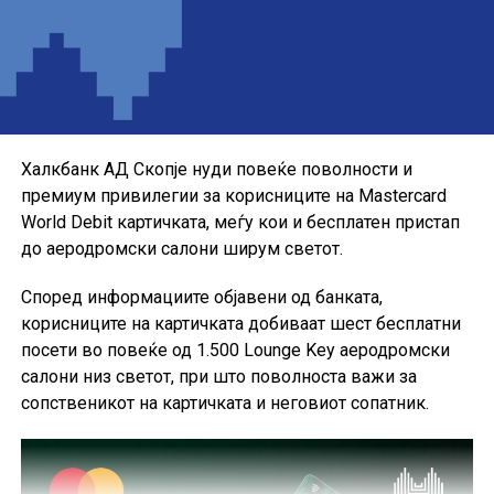
Понудата е наменета за корисниците кои сакаат да ги
користат можностите на кредитната картичка за
своите секојдневни и летни купувања, со промотивна
каматна стапка до крајот на годината.
Халкбанк АД Скопје нуди повеќе поволности и
премиум привилегии за корисниците на Mastercard
World Debit картичката, меѓу кои и бесплатен пристап
до аеродромски салони ширум светот.
Според информациите објавени од банката,
корисниците на картичката добиваат шест бесплатни
посети во повеќе од 1.500 Lounge Key аеродромски
салони низ светот, при што поволноста важи за
сопственикот на картичката и неговиот сопатник.