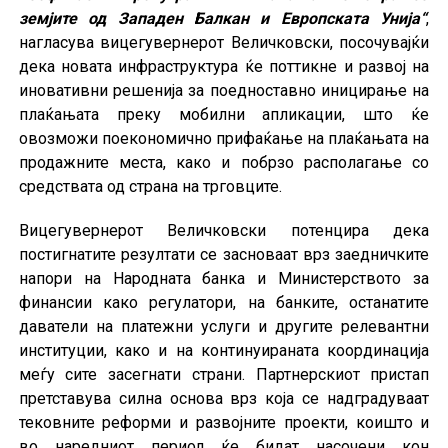
земјите од Западен Балкан и Европската Унија“
,
нагласува вицегувернерот Величковски, посочувајќи
дека новата инфраструктура ќе поттикне и развој на
иновативни решенија за поедноставно иницирање на
плаќањата преку мобилни апликации, што ќе
овозможи поекономично прифаќање на плаќањата на
продажните места, како и побрзо располагање со
средствата од страна на трговците.
Вицегувернерот Величковски потенцира дека
постигнатите резултати се засноваат врз заедничките
напори на Народната банка и Министерството за
финансии како регулатори, на банките, останатите
даватели на платежни услуги и другите релевантни
институции, како и на континуираната координација
меѓу сите засегнати страни. Партнерскиот пристап
претставува силна основа врз која се надградуваат
тековните реформи и развојните проекти, коишто и
во наредниот период ќе бидат насочени кон