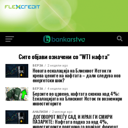
Сите објави означени со "WTI нафта"
БЕРЗА
2 недели ago
Новата ескалација на Блискиот Исток ги
крева цените на нафтата – дали следува нов
енергетски шок?
БЕРЗА
4 недели ago
Берзите во црвено, нафтата скокна над 4%:
Ескалацијата на Блискиот Исток ги вознемири
инвеститорите
АНАЛИЗИ
2 месеци ago
ДОГОВОРОТ МЕЃУ САД И ИРАН ГИ СМИРИ
ПАЗАРИТЕ: Нафтата падна за над 4%,
инвеститорите повторно го враќаат фокусот