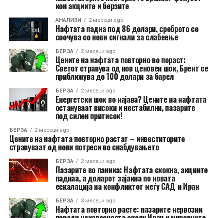
кон акциите и берзите
АНАЛИЗИ
2 месеци ago
Нафтата падна под 86 долари, среброто се
соочува со нови сигнали за слабеење
БЕРЗА
2 месеци ago
Цените на нафтата повторно во пораст:
Светот стравува од нов ценовен шок, Брент се
приближува до 100 долари за барел
БЕРЗА
2 месеци ago
Енергетски шок во најава? Цените на нафтата
остануваат високи и нестабилни, пазарите
под силен притисок!
БЕРЗА
2 месеци ago
Цените на нафтата повторно растат – инвеститорите
стравуваат од нови потреси во снабдувањето
БЕРЗА
2 месеци ago
Пазарите во паника: Нафтата скокна, акциите
паднаа, а доларот зајакна по новата
ескалација на конфликтот меѓу САД и Иран
БЕРЗА
3 месеци ago
Нафтата повторно расте: пазарите нервозни
поради неизвесноста околу Иран и мировните