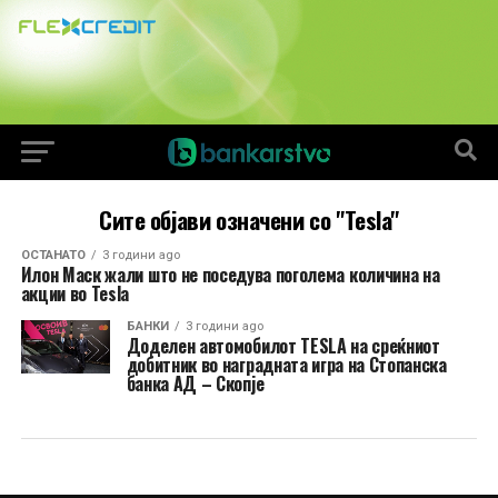
Сите објави означени со "Tesla"
ОСТАНАТО
3 години ago
Илон Маск жали што не поседува поголема количина на
акции во Tesla
БАНКИ
3 години ago
Доделен автомобилот TESLA на среќниот
добитник во наградната игра на Стопанска
банка АД – Скопје