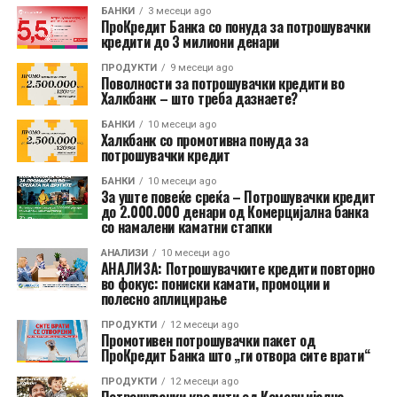
БАНКИ
3 месеци ago
ПроКредит Банка со понуда за потрошувачки
кредити до 3 милиони денари
ПРОДУКТИ
9 месеци ago
Поволности за потрошувачки кредити во
Халкбанк – што треба дазнаете?
БАНКИ
10 месеци ago
Халкбанк со промотивна понуда за
потрошувачки кредит
БАНКИ
10 месеци ago
За уште повеќе среќа – Потрошувачки кредит
до 2.000.000 денари од Комерцијална банка
со намалени каматни стапки
АНАЛИЗИ
10 месеци ago
АНАЛИЗА: Потрошувачките кредити повторно
во фокус: пониски камати, промоции и
полесно аплицирање
ПРОДУКТИ
12 месеци ago
Промотивен потрошувачки пакет од
ПроКредит Банка што „ги отвора сите врати“
ПРОДУКТИ
12 месеци ago