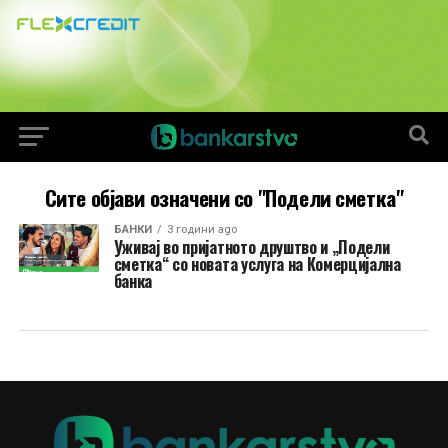
Сите објави означени со "Подели сметка"
БАНКИ
3 години ago
Уживај во пријатното друштво и „Подели
сметка“ со новата услуга на Комерцијална
банка