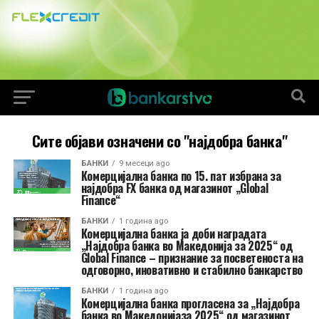
Сите објави означени со "најдобра банка"
БАНКИ
9 месеци ago
Комерцијална банка по 15. пат избрана за
најдобра FX банка од магазинот „Global
Finance“
БАНКИ
1 година ago
Комерцијална банка ја доби наградата
„Најдобра банка во Македонија за 2025“ од
Global Finance – признание за посветеноста на
одговорно, иновативно и стабилно банкарство
БАНКИ
1 година ago
Комерцијална банка прогласена за „Најдобра
банка во Македонијаза 2025“ од магазинот