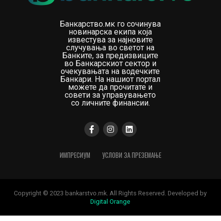
Банкарство.мк го сочинува
новинарска екипа која
известува за најновите
случувања во светот на
Банките, за предизвиците
во Банкарскиот сектор и
очекувањата на водечките
Банкари. На нашиот портал
можете да прочитате и
совети за управувањето
со личните финансии.
ИМПРЕСИУМ
УСЛОВИ ЗА ПРЕЗЕМАЊЕ
Copyright © 2023 bankarstvo.mk. All Rights Reserved. Developed by
Digital Orange