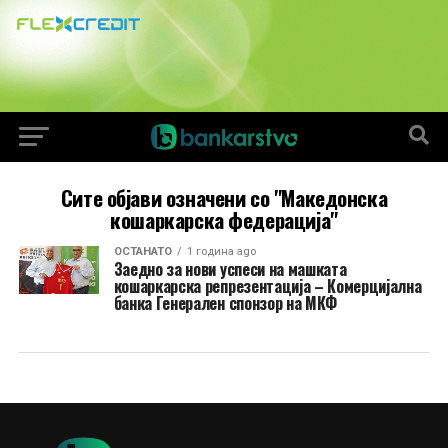
Сите објави означени со "Македонска
кошаркарска федерација"
ОСТАНАТО
1 година ago
Заедно за нови успеси на машката
кошаркарска репрезентација – Комерцијална
банка Генерален спонзор на МКФ